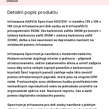
Diskuze
Detailní popis produktu
Infrasauna HARVIA Spectrum SGS1310 -v rozměru 135 x 105 x
195 cm je infrasauna pro dvě osoby se 6 infrazářiči (2
plnospektrální 350W, 2ks karbonové zářiče 380W po bocích +
lýtkový karbonový zářič 350W + zádový karbonový zářič
220W), délka a čas saunování se dají snadno nastavit na
ovládacím panelu.Infrasauna
Infrasauna Spectrum je navržená v moderním nádechu.
Moderní exteriér doplňuje interiér z jedlovce - příjemně
strukturovaného, světle zabarveného dřeva a uvnitř zažijete
luxus díky extra velkým topným panelům z karbonových
krystalů.Šest topných panelů zahřeje vaše tělo zevnitř
pomocí infračervených paprsků, které jsou na stupnici EMF
nízké. Poslouchejte svou oblíbenou hudbu prostřednictvím
vestavěných reproduktorů nebo se jednoduše uvolněte na
ergonomické opěrce zad. Nastavte teplotu, čas a další
pomocí digitálního ovládacího panelu.
Spectrum je infrasauna pro dvě osoby navržená s jediným