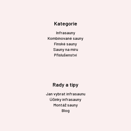
á
p
a
t
Kategorie
í
Infrasauny
Kombinované sauny
Finské sauny
Sauny na míru
Příslušenství
Rady a tipy
Jan vybrat infrasaunu
Účinky infrasauny
Montáž sauny
Blog