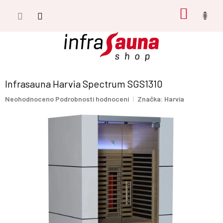
Přejít
NÁKUP
na
obsah
KOŠÍK
Infrasauna Harvia Spectrum SGS1310
Průměrné
Neohodnoceno
Podrobnosti hodnocení
Značka:
Harvia
hodnocení
produktu
je
0,0
z
5
hvězdiček.