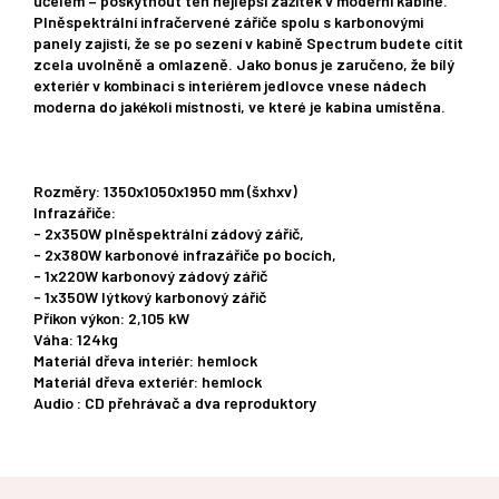
účelem – poskytnout ten nejlepší zážitek v moderní kabině.
Plněspektrální infračervené zářiče spolu s karbonovými
panely zajistí, že se po sezení v kabině Spectrum budete cítit
zcela uvolněně a omlazeně. Jako bonus je zaručeno, že bílý
exteriér v kombinaci s interiérem jedlovce vnese nádech
moderna do jakékoli místnosti, ve které je kabina umístěna.
Rozměry: 1350x1050x1950 mm (šxhxv)
Infrazářiče:
- 2x350W plněspektrální zádový zářič,
- 2x380W karbonové infrazářiče po bocích,
- 1x220W karbonový zádový zářič
- 1x350W lýtkový karbonový zářič
Příkon výkon: 2,105 kW
Váha: 124kg
Materiál dřeva interiér: hemlock
Materiál dřeva exteriér: hemlock
Audio : CD přehrávač a dva reproduktory
Z