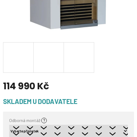
114 990 Kč
Měrná
SKLADEM U DODAVATELE
cena:
Odborná montáž
?