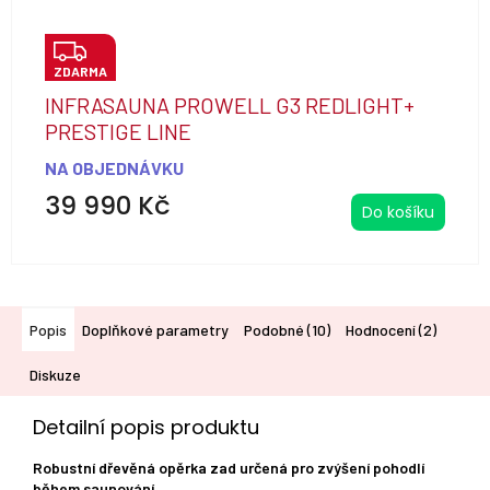
Z
ZDARMA
D
INFRASAUNA PROWELL G3 REDLIGHT+
A
PRESTIGE LINE
R
NA OBJEDNÁVKU
M
Průměrné
39 990 Kč
A
Do košíku
hodnocení
produktu
je
5,0
z
5
Popis
Doplňkové parametry
Podobné (10)
Hodnocení (2)
hvězdiček.
Diskuze
Detailní popis produktu
Robustní dřevěná opěrka zad určená pro zvýšení pohodlí
během saunování.