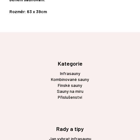
Rozměr: 63 x 39cm
Z
á
p
a
t
Kategorie
í
Infrasauny
Kombinované sauny
Finské sauny
Sauny na míru
Příslušenství
Rady a tipy
Jan vybrat infrasaunu