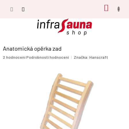
Přejít
NÁKUP
na
obsah
KOŠÍK
Anatomická opěrka zad
Průměrné
2 hodnocení
Podrobnosti hodnocení
Značka:
Hanscraft
hodnocení
produktu
je
5,0
z
5
hvězdiček.