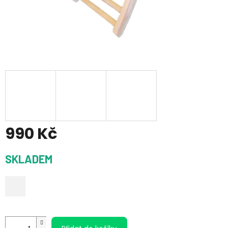
990 Kč
Měrná
SKLADEM
cena: