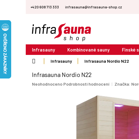
Přejít
+420 608 713 333
infrasauna@infrasauna-shop.cz
na
obsah
Infrasauny
Kombinované sauny
Finské 
Domů
Infrasauny
Infrasauna Nordio N22
Infrasauna Nordio N22
Průměrné
Neohodnoceno
Podrobnosti hodnocení
Značka:
Nor
hodnocení
produktu
je
0,0
z
5
hvězdiček.