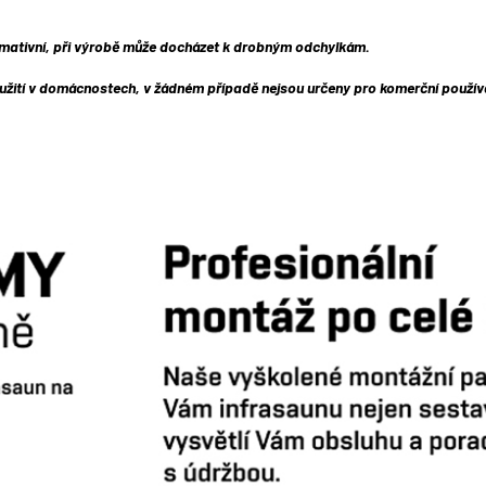
rmativní, při výrobě může docházet k drobným odchylkám.
užití v domácnostech, v žádném případě nejsou určeny pro komerční použív