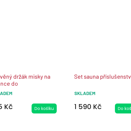
věný držák misky na
Set sauna příslušenstv
nce do
ny/infrasauny
LADEM
SKLADEM
5 Kč
1 590 Kč
Do košíku
Do koš