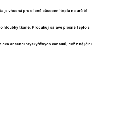
ta je vhodná pro cílené působení tepla na určité
do hloubky tkáně. Produkují sálavé plošné teplo s
ická absencí pryskyřičných kanálků, což z něj činí