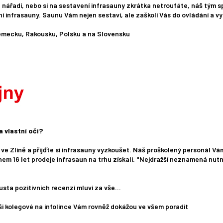
nářadí, nebo si na sestavení infrasauny zkrátka netroufáte, náš tým s
infrasauny. Saunu Vám nejen sestaví, ale zaškolí Vás do ovládání a vys
Německu, Rakousku, Polsku a na Slovensku
 vlastní oči?
ve Zlíně a přijďte si infrasauny vyzkoušet. Náš proškolený personál V
hem 16 let prodeje infrasaun na trhu získali. "Nejdražší neznamená nutn
usta pozitivních recenzí mluví za vše...
 kolegové na infolince Vám rovněž dokážou ve všem poradit