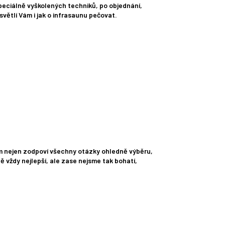
peciálně vyškolených techniků, po objednání,
větlí Vám i jak o infrasaunu pečovat.
ám nejen zodpoví všechny otázky ohledně výběru,
ě vždy nejlepší, ale zase nejsme tak bohatí,