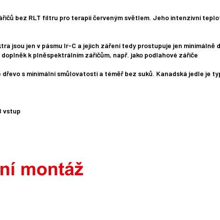
řičů bez RLT filtru pro terapii červeným světlem. Jeho intenzivní teplo
ra jsou jen v pásmu Ir-C a jejich záření tedy prostupuje jen minimálně 
o doplněk k plněspektrálním zářičům, např. jako podlahové zářiče
dřevo s minimální smůlovatostí a téměř bez suků. Kanadská jedle je typ
B vstup