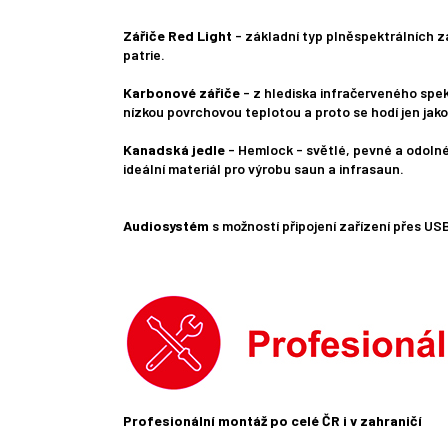
Zářiče Red Light
- základní typ plněspektrálních zá
patrie.
Karbonové zářiče
- z hlediska infračerveného spekt
nízkou povrchovou teplotou a proto se hodí jen jak
Kanadská jedle
- Hemlock - světlé, pevné a odolné 
ideální materiál pro výrobu saun a infrasaun.
Audiosystém
s možností připojení zařízení přes US
Profesionální montáž po celé ČR i v zahraničí