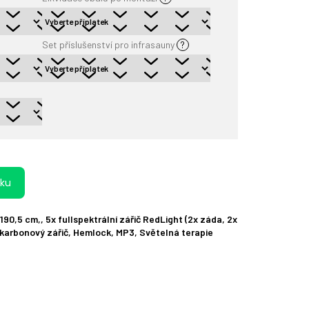
Set příslušenství pro infrasauny
?
íku
90,5 cm,, 5x fullspektrální zářič RedLight (2x záda, 2x
ý karbonový zářič, Hemlock, MP3, Světelná terapie