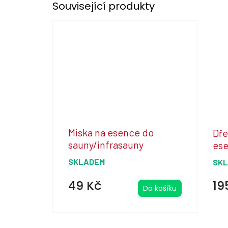
Související produkty
Miska na esence do
Dře
sauny/infrasauny
ese
sau
SKLADEM
SK
49 Kč
19
Do košíku