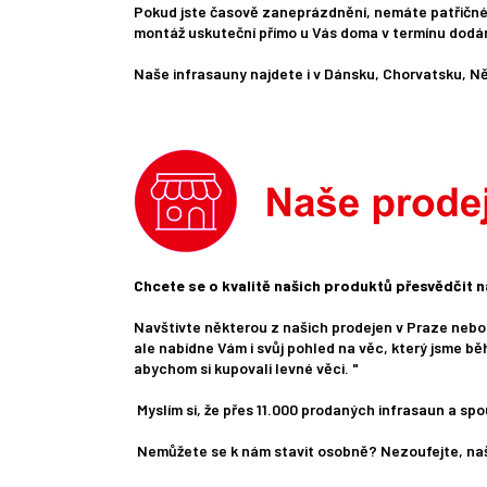
Pokud jste časově zaneprázdnění, nemáte patřičné 
montáž uskuteční přímo u Vás doma v termínu dodání 
Naše infrasauny najdete i v Dánsku, Chorvatsku, 
Chcete se o kvalitě našich produktů přesvědčit na
Navštivte některou z našich prodejen v Praze nebo 
ale nabídne Vám i svůj pohled na věc, který jsme bě
abychom si kupovali levné věci. "
Myslím si, že přes 11.000 prodaných infrasaun a spo
Nemůžete se k nám stavit osobně? Nezoufejte, naši