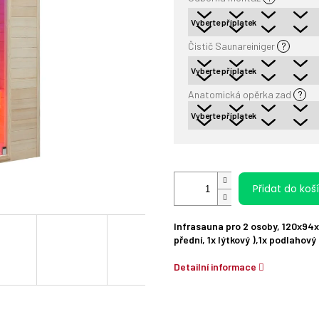
Čistič Saunareiniger
?
Anatomická opěrka zad
?
Přidat do koš
Infrasauna pro 2 osoby, 120x94x1
přední, 1x lýtkový ),1x podlahov
Detailní informace