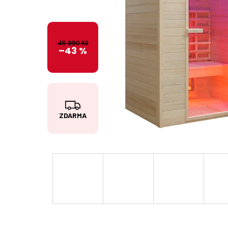
45 990 Kč
–43 %
Z
ZDARMA
D
A
R
M
A