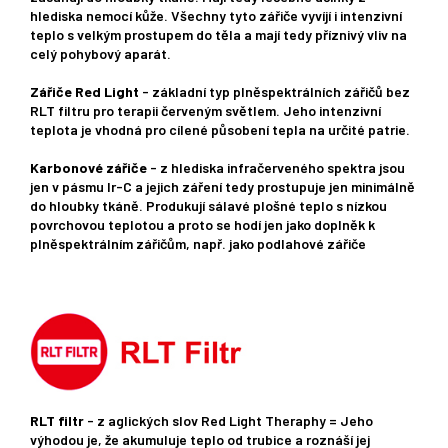
hlediska nemocí kůže. Všechny tyto zářiče vyvíjí i intenzivní
teplo s velkým prostupem do těla a mají tedy příznivý vliv na
celý pohybový aparát.
Zářiče Red Light
- základní typ plněspektrálních zářičů bez
RLT filtru pro terapii červeným světlem. Jeho intenzivní
teplota je vhodná pro cílené působení tepla na určité patrie.
Karbonové zářiče
- z hlediska infračerveného spektra jsou
jen v pásmu Ir-C a jejich záření tedy prostupuje jen minimálně
do hloubky tkáně. Produkují sálavé plošné teplo s nízkou
povrchovou teplotou a proto se hodí jen jako doplněk k
plněspektrálním zářičům, např. jako podlahové zářiče
RLT filtr
- z aglických slov Red Light Theraphy = Jeho
výhodou je, že akumuluje teplo od trubice a roznáší jej