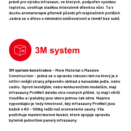
právě pro výrobu infrasaun, ve kterých, podpořen vysokou
teplotou, uvolňuje sladkou intenzivně dřevitou vůni. Ta v
duchu aromaterapie příznivě působí při respiračních potížích.
Jedná se o dřevo s minimální smůlovatostí a téměř bez suků.
3M system konstrukce
- More Material x Massive
Construction - jedná se o opravdu robusní rám na který je z
nitřní i vnější strany připevněn obklad z kanadské jedle, nebo
cedru. Oproti levnějším, nebo konkurenčním modelům, mají
infrasauny ProWell daleko více nosných příček, ty mají i větší
tloušťku a i palubky jsou skoro jednou tak silné. Nejvíce
vypovídající je tedy hmotnost, kdy infrasauny ProWell jsou
bežně o 60 - 100kg težší než srovnatelné sauny. Vše
podtrhuje masivní kovové kování, které spojuje opravdu
bytelně jednotlivé panely infrasauny.