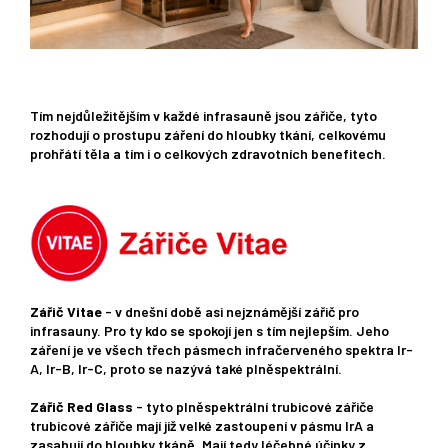
Tím nejdůležitějším v každé infrasauně jsou zářiče, tyto
rozhodují o prostupu záření do hloubky tkání, celkovému
prohřátí těla a tím i o celkových zdravotních benefitech.
Zářič Vitae
- v dnešní době asi nejznámější zářič pro
infrasauny. Pro ty kdo se spokojí jen s tím nejlepším. Jeho
záření je ve všech třech pásmech infračerveného spektra Ir-
A, Ir-B, Ir-C, proto se nazývá také plněspektrální.
Zářič Red Glass
- tyto plněspektrální trubicové zářiče
trubicové zářiče mají již velké zastoupení v pásmu IrA a
zasahují do hloubky tkáně. Mají tedy léčebné účinky z