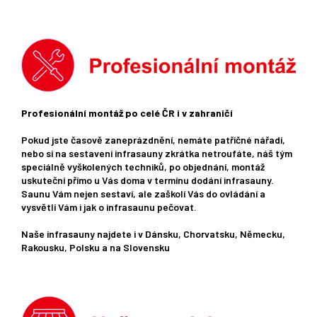
Profesionální montáž po celé ČR i v zahraničí
Pokud jste časově zaneprázdnění, nemáte patřičné nářadí,
nebo si na sestavení infrasauny zkrátka netroufáte, náš tým
speciálně vyškolených techniků, po objednání, montáž
uskuteční přímo u Vás doma v termínu dodání infrasauny.
Saunu Vám nejen sestaví, ale zaškolí Vás do ovládání a
vysvětlí Vám i jak o infrasaunu pečovat.
Naše infrasauny najdete i v Dánsku, Chorvatsku, Německu,
Rakousku, Polsku a na Slovensku