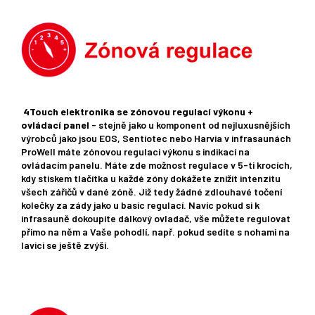
4Touch elektronika se zónovou regulací výkonu +
ovládací panel
- stejně jako u komponent od nejluxusnějších
výrobců jako jsou EOS, Sentiotec nebo Harvia v infrasaunách
ProWell máte zónovou regulaci výkonu s indikací na
ovládacím panelu. Máte zde možnost regulace v 5-ti krocích,
kdy stiskem tlačítka u každé zóny dokážete znížit intenzitu
všech zářičů v dané zóně. Již tedy žádné zdlouhavé točení
kolečky za zády jako u basic regulací. Navíc pokud si k
infrasauně dokoupíte dálkový ovladač, vše můžete regulovat
přimo na něm a Vaše pohodlí, např. pokud sedíte s nohami na
lavici se ještě zvýší.