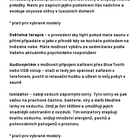
pokožky. Navíc po zapnutí jejího podsvícení Vás nadchne a
evokuje onyxové stěny v luxusních domech
* platí pro vybrané modely
Světelná terapie
- v provedení sky light pokud máte saunu v
přítmí připadáte si jako v přírodě kdy se kocháte pohledem na
hvězdné nebe. Máte možnost výběru ze sedmi barev podle
Vašeho aktuálního psychického rozpoložení
Audiosystém
s možností připojení zařízení přes BlueTooth
nebo USB vstup - stačí si tedy jen spárovat zařízení s
telefonem, pustit si relaxační hudbu a užívat si svůj pobyt v
sauně
Ionizátor
- nabíjí vzduch zápornými ionty. Tyto ionty se pak
vážou na prachové částice, bakterie, viry a další škodlivé
látky ve vzduchu, čímž je činí těžšími a umožňují jejich
snadnější odstranění z ovzduší. Tím ionizátory zlepšují
kvalitu vzduchu, snižují množství alergenů, pachů a
potenciálních patogenů v prostoru.
* platí pro vybrané modely