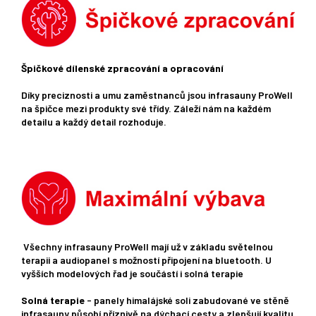
Špičkové dílenské zpracování a opracování
Díky preciznosti a umu zaměstnanců jsou infrasauny ProWell
na špičce mezi produkty své třídy. Záleží nám na každém
detailu a každý detail rozhoduje.
Všechny infrasauny ProWell mají už v základu světelnou
terapii a audiopanel s možností připojení na bluetooth. U
vyšších modelových řad je součástí i solná terapie
Solná terapie
- panely himalájské soli zabudované ve stěně
infrasauny působí příznivě na dýchací cesty a zlepšují kvalitu