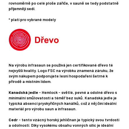
rovnoměrně po celé ploše zářiče, v sauně se tedy podstatně
příjemněji sedí.
* platí pro vybrané modely
Na výrobu infrasaun se používá jen certifikované dřevo té
nejvyšší kvality. Logo FSC na výrobku znamená záruku, že
svým nákupem podporujete lesní hospodaření šetrné k
přírodě a místním lidem.
Kanadská jedle
- Hemlock - světlé, pevné a odolné dřevo s
minimální smůlovatostí a téměř bez suků. Kanadská jedle je
typická absencí pryskyřičných kanálků, což z něj činí ideální
materiál pro výrobu saun a infrasaun.
Cedr
- tento vzácný horský jehličnan je typický svou tvrdostí
a odolností. Díky vysokému obsahu vonných silic je ideální