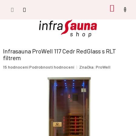
Přejít
NÁKUP
na
obsah
KOŠÍK
Infrasauna ProWell 117 Cedr RedGlass s RLT
filtrem
Průměrné
15 hodnocení
Podrobnosti hodnocení
Značka:
ProWell
hodnocení
produktu
je
4,9
z
5
hvězdiček.