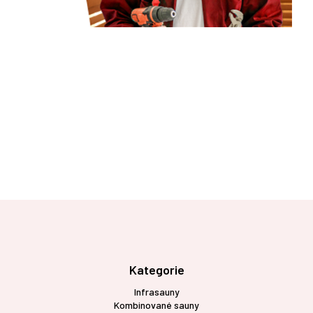
Z
á
p
a
t
Kategorie
í
Infrasauny
Kombinované sauny