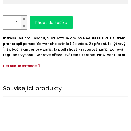
Přidat do košíku
Infrasauna pro 1 osobu, 90x102x204 cm, 5x RedGlass s RLT filtrem
pro terapii pomocí červeného světla ( 2x záda, 2x přední, 1x lýtkový
), 2x boční karbonový zářič, 1x podlahový karbonový zářič, zónová
regulace výkonu, Cedrové dřevo, světelná terapie, MP3, ventilátor,.
Detailní informace
Související produkty