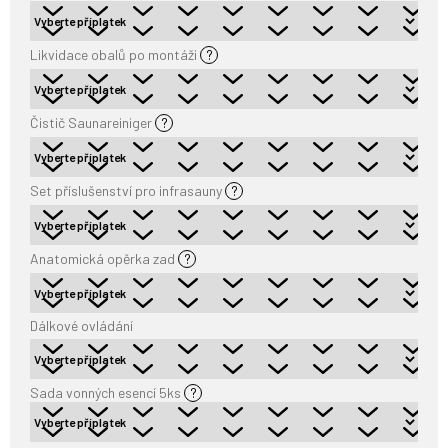
Likvidace obalů po montáži
?
Čistič Saunareiniger
?
Set příslušenství pro infrasauny
?
Anatomická opěrka zad
?
Dálkové ovládání
Sada vonných esencí 5ks
?