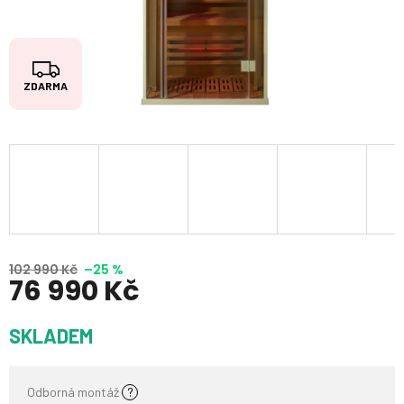
Z
ZDARMA
D
A
R
M
A
102 990 Kč
–25 %
76 990 Kč
Měrná
SKLADEM
cena:
Odborná montáž
?