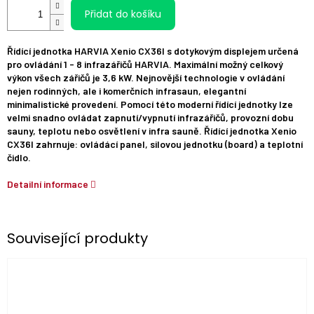
Přidat do košíku
Řídící jednotka HARVIA Xenio CX36I s dotykovým displejem určená
pro ovládání 1 - 8 infrazářičů HARVIA. Maximální možný celkový
výkon všech zářičů je 3,6 kW. Nejnovější technologie v ovládání
nejen rodinných, ale i komerčních infrasaun, elegantní
minimalistické provedení. Pomocí této moderní řídící jednotky lze
velmi snadno ovládat zapnutí/vypnutí infrazářičů, provozní dobu
sauny, teplotu nebo osvětlení v infra sauně. Řídící jednotka Xenio
CX36I zahrnuje: ovládácí panel, silovou jednotku (board) a teplotní
čidlo.
Detailní informace
Související produkty