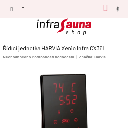
Přejít
NÁKUP
na
obsah
KOŠÍK
Řídící jednotka HARVIA Xenio Infra CX36I
Průměrné
Neohodnoceno
Podrobnosti hodnocení
Značka:
Harvia
hodnocení
produktu
je
0,0
z
5
hvězdiček.