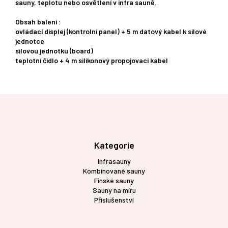
sauny, teplotu nebo osvětlení v infra sauně.
Obsah balení :
ovládací displej (kontrolní panel) + 5 m datový kabel k silové
jednotce
silovou jednotku (board)
teplotní čidlo + 4 m silikonový propojovací kabel
Z
á
p
a
t
Kategorie
í
Infrasauny
Kombinované sauny
Finské sauny
Sauny na míru
Příslušenství