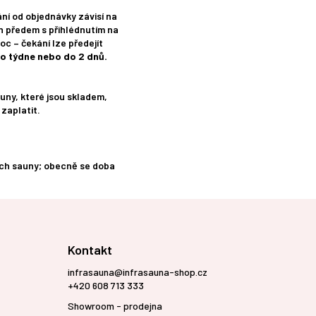
í od objednávky závisí na
n předem s přihlédnutím na
oc – čekání lze předejít
o týdne nebo do 2 dnů.
auny, které jsou skladem,
zaplatit.
rech sauny; obecně se doba
Kontakt
infrasauna@infrasauna-shop.cz
+420 608 713 333
Showroom - prodejna