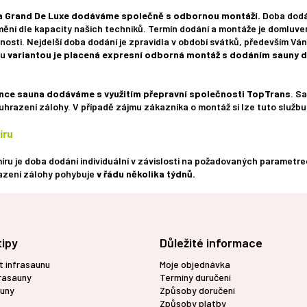
 a Grand De Luxe dodáváme společně s odbornou montáží.
Doba dodán
ění dle kapacity našich techniků. Termín dodání a montáže je domluve
nosti. Nejdelší doba dodání je zpravidla v období svátků, především Ván
ou
variantou je placená expresní odborná montáž s dodáním sauny d
ance sauna dodáváme s využitím přepravní společnosti TopTrans
. S
uhrazení zálohy. V případě zájmu zákazníka o montáž si lze tuto službu 
íru
íru je doba dodání individuální v závislosti na požadovaných paramet
azení zálohy pohybuje
v řádu několika týdnů.
tipy
Důležité informace
t infrasaunu
Moje objednávka
frasauny
Termíny duručení
uny
Způsoby doručení
Způsoby platby