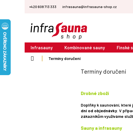
Přejít
+420 608 713 333
infrasauna@infrasauna-shop.cz
na
obsah
Infrasauny
Kombinované sauny
Finské 
Domů
Termíny doručení
Termíny doručení
Drobné zboží
Doplňky k saunování, které
dní od objednávky
. V příp
zákazníkům využíváme služb
Sauny a infrasauny