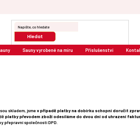
Hledat
sauny
Sauny vyrobené na míru
Příslušenství
Konta
 jsou skladem, jsme
v případě platby na dobírku schopni doručit zpra
adě
platby převodem zboží odesíláme do dvou dní od uhrazení faktur
y přepravní společnosti DPD.