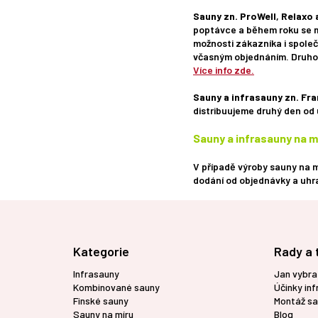
Sauny zn. ProWell, Relaxo
poptávce a během roku se m
možnosti zákazníka i společ
včasným objednáním. Druh
Více info zde.
Sauny a infrasauny zn. Fr
distribuujeme druhý den od 
Sauny a infrasauny na m
V případě výroby sauny na m
dodání od objednávky a uhr
Z
á
p
Kategorie
Rady a 
a
t
Infrasauny
Jan vybra
í
Kombinované sauny
Účinky in
Finské sauny
Montáž sa
Sauny na míru
Blog