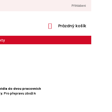
Přihlášení
NÁKUPNÍ
Prázdný košík
KOŠÍK
kty
vidla do dvou pracovních
y.
Pro přepravu zboží k