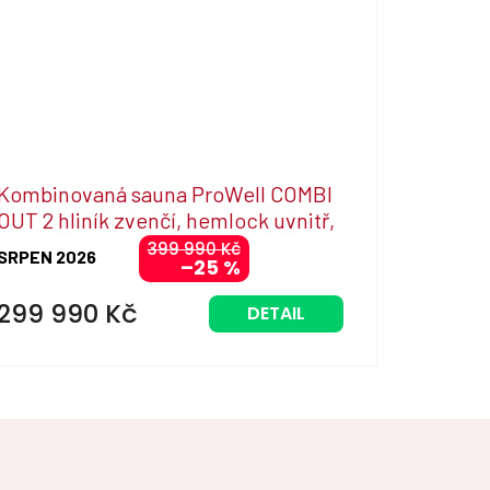
Kombinovaná sauna ProWell COMBI
OUT 2 hliník zvenčí, hemlock uvnitř,
Vitae s RLT filtrem
399 990 Kč
SRPEN 2026
–25 %
299 990 Kč
DETAIL