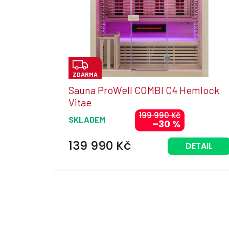
p
r
o
d
u
k
Z
t
ZDARMA
D
ů
Sauna ProWell COMBI C4 Hemlock
A
Vitae
R
199 990 Kč
SKLADEM
–30 %
M
A
139 990 Kč
DETAIL