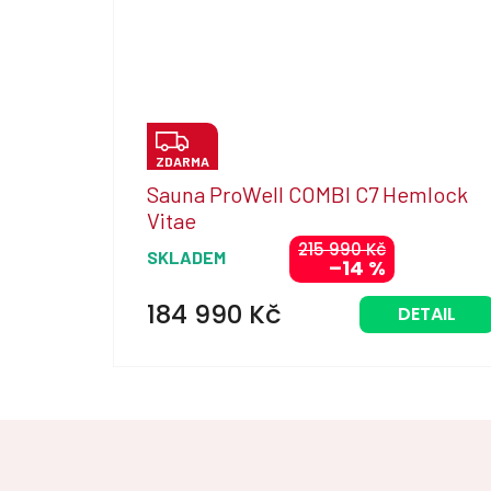
Z
ZDARMA
D
Sauna ProWell COMBI C7 Hemlock
A
Vitae
R
215 990 Kč
SKLADEM
–14 %
M
A
184 990 Kč
DETAIL
Z
á
p