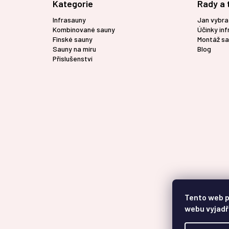
Kategorie
Rady a 
a
t
Infrasauny
Jan vybra
í
Kombinované sauny
Účinky in
Finské sauny
Montáž sa
Sauny na míru
Blog
Příslušenství
Tento web p
webu vyjadř