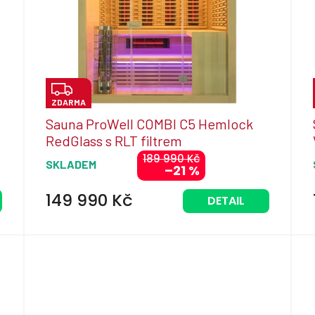
Z
ZDARMA
D
Sauna ProWell COMBI C5 Hemlock
A
RedGlass s RLT filtrem
R
189 990 Kč
SKLADEM
–21 %
M
A
149 990 Kč
DETAIL