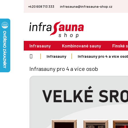
Přejít
+420 608 713 333
infrasauna@infrasauna-shop.cz
na
obsah
Infrasauny
Kombinované sauny
Finské 
Domů
Infrasauny
Infrasauny pro 4 a více oso
Infrasauny pro 4 a více osob