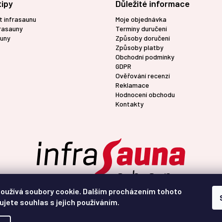
tipy
Důležité informace
a
c
t infrasaunu
Moje objednávka
í
frasauny
Termíny duručení
p
uny
Způsoby doručení
r
Způsoby platby
v
Obchodní podmínky
k
GDPR
y
Ověřování recenzí
v
Reklamace
ý
Hodnocení obchodu
p
Kontakty
i
s
u
oužívá soubory cookie. Dalším procházením tohoto
ujete souhlas s jejich používáním.