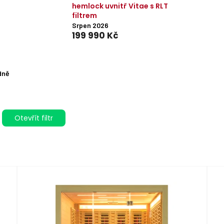
hemlock uvnitř Vitae s RLT
filtrem
Srpen 2026
199 990 Kč
dně
Otevřít filtr