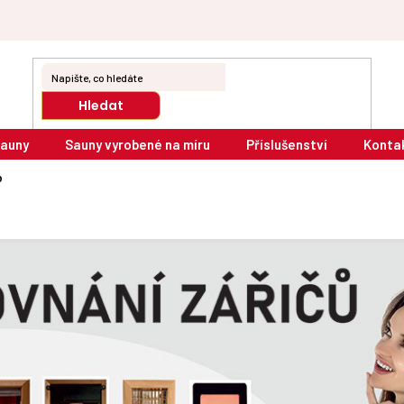
Hledat
sauny
Sauny vyrobené na míru
Příslušenství
Konta
b