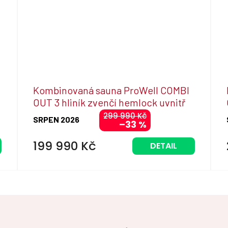
Kombinovaná sauna ProWell COMBI
OUT 3 hliník zvenčí hemlock uvnitř
Vitae s RLT filtrem
299 990 Kč
SRPEN 2026
–33 %
199 990 Kč
DETAIL
O
v
l
á
d