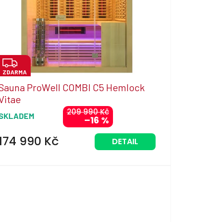
Z
ZDARMA
D
Sauna ProWell COMBI C5 Hemlock
A
Vitae
R
209 990 Kč
SKLADEM
–16 %
M
A
174 990 Kč
DETAIL