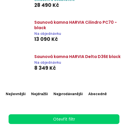
28 490 Kč
Saunová kamna HARVIA Cilindro PC70 -
black
Na objednávku
13 090 Kč
Saunová kamna HARVIA Delta D36E black
Na objednávku
8 349 Kč
Ř
a
Nejlevnější
Nejdražší
Nejprodávanější
Abecedně
z
e
n
í
Otevřít filtr
p