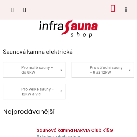
Přejít
NÁKUP
na
obsah
KOŠÍK
Saunová kamna elektrická
Pro malé sauny -
Pro střední sauny
do 6kW
- 6 až 12kW
Pro velké sauny -
12kW a víc
Nejprodávanější
Saunová kamna HARVIA Club K15G
Skladem u dodavatele