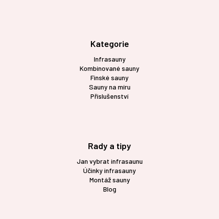
á
á
d
p
a
a
c
t
Kategorie
í
í
p
Infrasauny
r
Kombinované sauny
v
Finské sauny
k
Sauny na míru
y
Příslušenství
v
ý
p
i
s
Rady a tipy
u
Jan vybrat infrasaunu
Účinky infrasauny
Montáž sauny
Blog