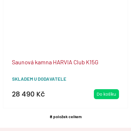
Saunová kamna HARVIA Club K15G
SKLADEM U DODAVATELE
28 490 Kč
Do košíku
8
položek celkem
O
v
l
Z