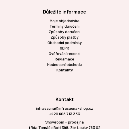
Důležité informace
Moje objednávka
Termíny duručení
Způsoby doručení
Způsoby platby
Obchodní podmínky
GDPR
Ověřování recenzí
Reklamace
Hodnocení obchodu
Kontakty
Kontakt
infrasauna@infrasauna-shop.cz
+420 608 713 333
Showroom - prodejna
třída Tomáše Bati 398, Zlín Louky 763 02