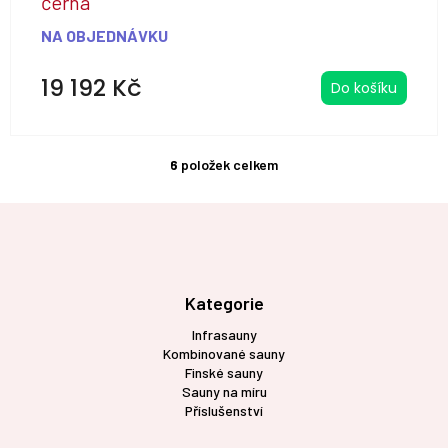
černá
NA OBJEDNÁVKU
19 192 Kč
Do košíku
6
položek celkem
O
v
l
Z
á
á
d
p
a
a
c
t
Kategorie
í
í
p
Infrasauny
r
Kombinované sauny
v
Finské sauny
k
Sauny na míru
y
Příslušenství
v
ý