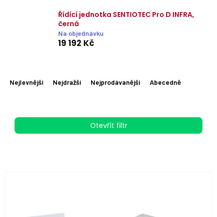
Řídící jednotka SENTIOTEC Pro D INFRA,
černá
Na objednávku
19 192 Kč
Ř
a
Nejlevnější
Nejdražší
Nejprodávanější
Abecedně
z
e
n
í
Otevřít filtr
p
r
o
d
u
V
k
ý
t
p
ů
i