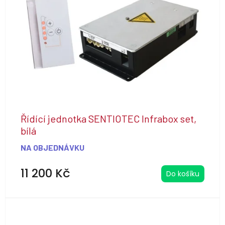
s
p
r
o
d
u
k
t
ů
Řídící jednotka SENTIOTEC Infrabox set,
bílá
NA OBJEDNÁVKU
11 200 Kč
Do košíku