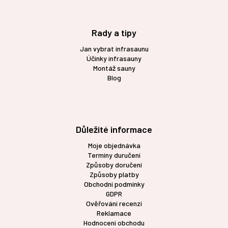
p
i
s
Rady a tipy
u
Jan vybrat infrasaunu
Účinky infrasauny
Montáž sauny
Blog
Důležité informace
Moje objednávka
Termíny duručení
Způsoby doručení
Způsoby platby
Obchodní podmínky
GDPR
Ověřování recenzí
Reklamace
Hodnocení obchodu