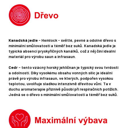
Kanadská jedle
- Hemlock - světlé, pevné a odolné dřevo s
minimální smůlovatostí a téměř bez suků. Kanadská jedle je
typická absencí pryskyřičných kanálků, což z něj činí ideální
materiál pro výrobu saun a infrasaun.
Cedr
- tento vzácný horský jehličnan je typický svou tvrdostí
a odolností. Díky vysokému obsahu vonných silic je ideální
právě pro výrobu infrasaun, ve kterých, podpořen vysokou
teplotou, uvolňuje sladkou intenzivně dřevitou vůni. Ta v
duchu aromaterapie příznivě působí při respiračních potížích.
Jedná se o dřevo s minimální smůlovatostí a téměř bez suků.