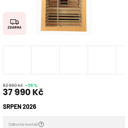
Z
ZDARMA
D
A
R
M
A
62 990 Kč
–39 %
37 990 Kč
Měrná
SRPEN 2026
cena:
Odborná montáž
?