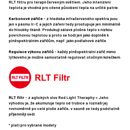
RLT filtru pro terapii červeným světlem. Jeho intenzivní
teplota je vhodná pro cílené působení tepla na určité patrie.
Karbonové zářiče
- z hlediska infračerveného spektra jsou
jen v pásmu Ir-C a jejich záření tedy prostupuje jen minimálně
do hloubky tkáně. Produkují sálavé plošné teplo s nízkou
povrchovou teplotou a proto se hodí jen jako doplněk k
plněspektrálním zářičům, např. jako podlahové zářiče
Regulace výkonu zářičů
- každý plněspektrální zářič mimo
lýtkového je možné samostatně regulovat otočným kolečkem
RLT filtr
- z aglických slov Red Light Theraphy = Jeho
výhodou je, že akumuluje teplo od trubice a roznáší jej
rovnoměrně po celé ploše zářiče, v sauně se tedy podstatně
příjemněji sedí.
* platí pro vybrané modely