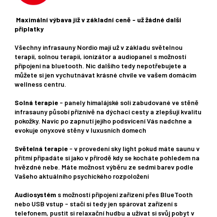
Maximální výbava již v základní ceně - už žádné další
příplatky
Všechny infrasauny Nordio mají už v základu světelnou
terapii, solnou terapii, ionizátor a audiopanel s možností
připojení na bluetooth. Nic dalšího tedy nepotřebujete a
můžete si jen vychutnávat krásné chvíle ve vašem domácím
wellness centru.
Solná terapie
- panely himalájské soli zabudované ve stěně
infrasauny působí příznivě na dýchací cesty a zlepšují kvalitu
pokožky. Navíc po zapnutí jejího podsvícení Vás nadchne a
evokuje onyxové stěny v luxusních domech
Světelná terapie
- v provedení sky light pokud máte saunu v
přítmí připadáte si jako v přírodě kdy se kocháte pohledem na
hvězdné nebe. Máte možnost výběru ze sedmi barev podle
Vašeho aktuálního psychického rozpoložení
Audiosystém
s možností připojení zařízení přes BlueTooth
nebo USB vstup - stačí si tedy jen spárovat zařízení s
telefonem, pustit si relaxační hudbu a užívat si svůj pobyt v