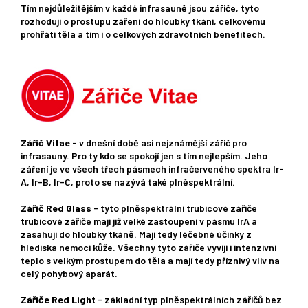
Tím nejdůležitějším v každé infrasauně jsou zářiče, tyto
rozhodují o prostupu záření do hloubky tkání, celkovému
prohřátí těla a tím i o celkových zdravotních benefitech.
Zářič Vitae
- v dnešní době asi nejznámější zářič pro
infrasauny. Pro ty kdo se spokojí jen s tím nejlepším. Jeho
záření je ve všech třech pásmech infračerveného spektra Ir-
A, Ir-B, Ir-C, proto se nazývá také plněspektrální.
Zářič Red Glass
- tyto plněspektrální trubicové zářiče
trubicové zářiče mají již velké zastoupení v pásmu IrA a
zasahují do hloubky tkáně. Mají tedy léčebné účinky z
hlediska nemocí kůže. Všechny tyto zářiče vyvíjí i intenzivní
teplo s velkým prostupem do těla a mají tedy příznivý vliv na
celý pohybový aparát.
Zářiče Red Light
- základní typ plněspektrálních zářičů bez