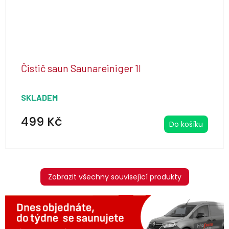
Čistič saun Saunareiniger 1l
SKLADEM
499 Kč
Do košíku
Zobrazit všechny související produkty