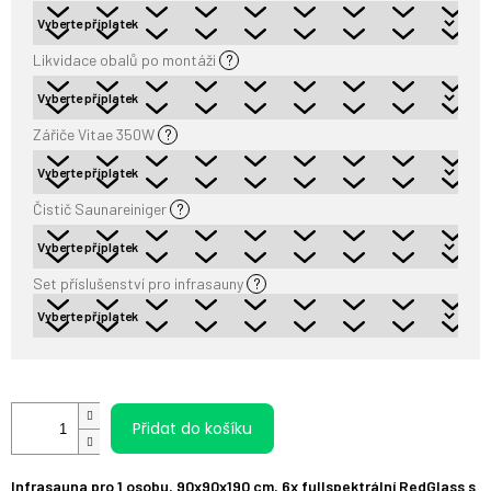
Likvidace obalů po montáži
?
Zářiče Vitae 350W
?
Čistič Saunareiniger
?
Set příslušenství pro infrasauny
?
Přidat do košíku
Infrasauna pro 1 osobu, 90x90x190 cm, 6x fullspektrální RedGlass s