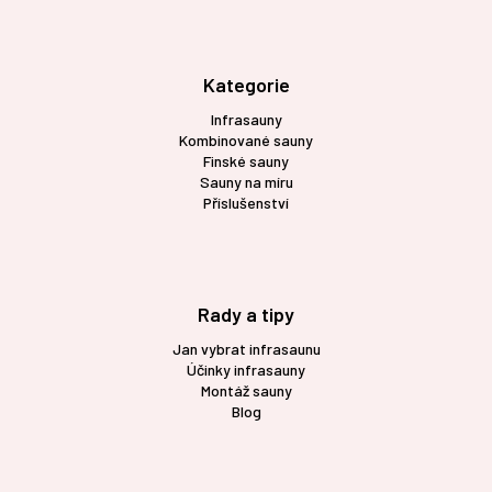
á
p
a
t
Kategorie
í
Infrasauny
Kombinované sauny
Finské sauny
Sauny na míru
Příslušenství
Rady a tipy
Jan vybrat infrasaunu
Účinky infrasauny
Montáž sauny
Blog