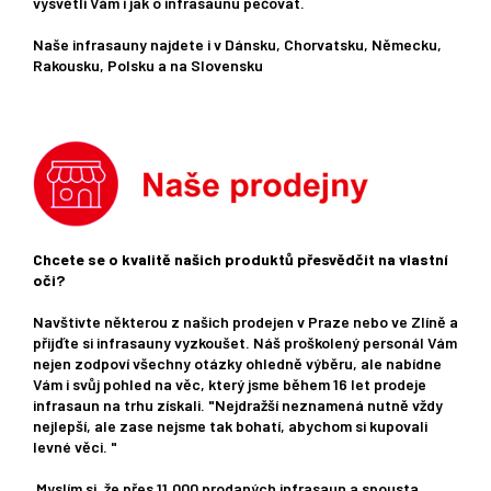
vysvětlí Vám i jak o infrasaunu pečovat.
Naše infrasauny najdete i v Dánsku, Chorvatsku, Německu,
Rakousku, Polsku a na Slovensku
Chcete se o kvalitě našich produktů přesvědčit na vlastní
oči?
Navštivte některou z našich prodejen v Praze nebo ve Zlíně a
přijďte si infrasauny vyzkoušet. Náš proškolený personál Vám
nejen zodpoví všechny otázky ohledně výběru, ale nabídne
Vám i svůj pohled na věc, který jsme během 16 let prodeje
infrasaun na trhu získali. "Nejdražší neznamená nutně vždy
nejlepší, ale zase nejsme tak bohatí, abychom si kupovali
levné věci. "
Myslím si, že přes 11.000 prodaných infrasaun a spousta