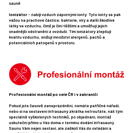
sauně
Ionizátor
- nabíjí vzduch zápornými ionty. Tyto ionty se pak
vážou na prachové částice, bakterie, viry a další škodlivé
látky ve vzduchu, čímž je činí těžšími a umožňují jejich
snadnější odstranění z ovzduší. Tím ionizátory zlepšují
kvalitu vzduchu, snižují množství alergenů, pachů a
potenciálních patogenů v prostoru.
Profesionální montáž po celé ČR i v zahraničí
Pokud jste časově zaneprázdnění, nemáte patřičné nářadí,
nebo si na sestavení infrasauny zkrátka netroufáte, náš tým
speciálně vyškolených techniků, po objednání, montáž
uskuteční přímo u Vás doma v termínu dodání infrasauny.
Saunu Vám nejen sestaví, ale zaškolí Vás do ovládání a