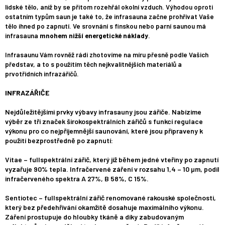
lidské tělo, aniž by se přitom rozehřál okolní vzduch. Výhodou oproti
ostatním typům saun je také to, že infrasauna začne prohřívat Vaše
tělo ihned po zapnutí. Ve srovnání s finskou nebo parní saunou má
infrasauna
mnohem nižší energetické náklady
.
Infrasaunu Vám rovněž rádi zhotovíme na míru přesně podle Vašich
představ, a to s použitím těch nejkvalitnějších materiálů a
prvotřídních infrazářičů.
INFRAZÁŘIČE
Nejdůležitějšími prvky výbavy infrasauny jsou zářiče. Nabízíme
výběr ze tří značek širokospektrálních zářičů s funkcí regulace
výkonu pro co nejpříjemnější saunování, které jsou připraveny k
použití bezprostředně po zapnutí:
Vitae – fullspektrální zářič, který již během jedné vteřiny po zapnutí
vyzařuje 90% tepla. Infračervené záření v rozsahu 1,4 – 10 µm, podíl
infračerveného spektra A 27%, B 58%, C 15%.
Sentiotec – fullspektrální zářič renomované rakouské společnosti,
který bez předehřívání okamžitě dosahuje maximálního výkonu.
Záření prostupuje do hloubky tkáně a díky zabudovaným