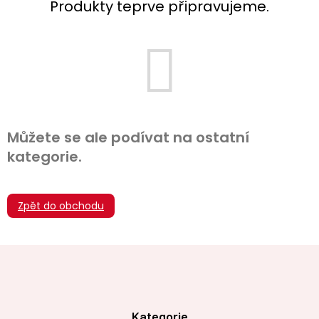
Produkty teprve připravujeme.
Můžete se ale podívat na ostatní
kategorie.
Zpět do obchodu
Z
á
p
a
t
Kategorie