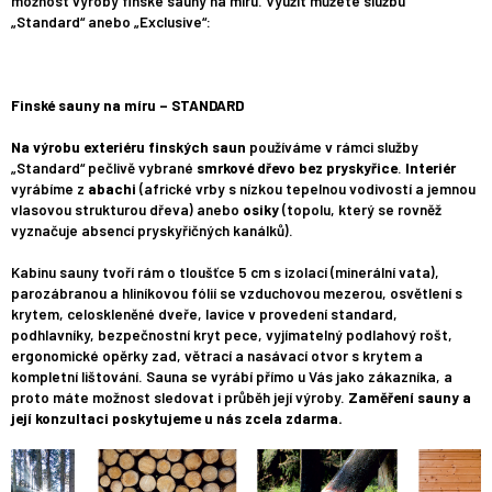
možnost výroby finské sauny na míru. Využít můžete službu
„Standard“ anebo „Exclusive“:
Finské sauny na míru – STANDARD
Na výrobu exteriéru finských saun
používáme v rámci služby
„Standard“ pečlivě vybrané
smrkové dřevo bez pryskyřice
.
Interiér
vyrábíme z
abachi
(africké vrby s nízkou tepelnou vodivostí a jemnou
vlasovou strukturou dřeva) anebo
osiky
(topolu, který se rovněž
vyznačuje absencí pryskyřičných kanálků).
Kabinu sauny tvoří rám o tloušťce 5 cm s izolací (minerální vata),
parozábranou a hliníkovou fólií se vzduchovou mezerou, osvětlení s
krytem, celoskleněné dveře, lavice v provedení standard,
podhlavníky, bezpečnostní kryt pece, vyjímatelný podlahový rošt,
ergonomické opěrky zad, větrací a nasávací otvor s krytem a
kompletní lištování. Sauna se vyrábí přímo u Vás jako zákazníka, a
proto máte možnost sledovat i průběh její výroby.
Zaměření sauny a
její konzultaci poskytujeme u nás zcela zdarma.