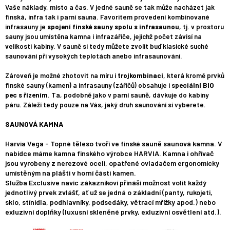
Vaše náklady, místo a čas. V jedné sauně se tak může nacházet jak
finská, infra tak i parní sauna. Favoritem provedení kombinované
infrasauny je
spojení finské sauny spolu s infrasaunou
, tj. v prostoru
sauny jsou umístěna kamna i infrazářiče, jejichž počet závisí na
velikosti kabiny. V sauně si tedy můžete zvolit buď klasické suché
saunování při vysokých teplotách anebo infrasaunování.
Zároveň je možné zhotovit na míru i
trojkombinaci
, která kromě prvků
finské sauny (kamen) a infrasauny (zářičů) obsahuje i
speciální BIO
pec s řízením
. Ta, podobně jako v parní sauně, dávkuje do kabiny
páru. Záleží tedy pouze na Vás, jaký druh saunování si vyberete.
SAUNOVÁ KAMNA
Harvia Vega - Topné těleso tvoří ve finské sauně saunová kamna. V
nabídce máme kamna finského výrobce HARVIA. Kamna i ohřívač
jsou vyrobeny z nerezové oceli, opatřené ovladačem ergonomicky
umístěným na plášti v horní části kamen.
Služba Exclusive navíc zákazníkovi přináší možnost volit každý
jednotlivý prvek zvlášť, ať už se jedná o základní (panty, rukojeti,
sklo, stínidla, podhlavníky, podsedáky, větrací mřížky apod.) nebo
exluzivní doplňky (luxusní skleněné prvky, exluzivní osvětlení atd.).