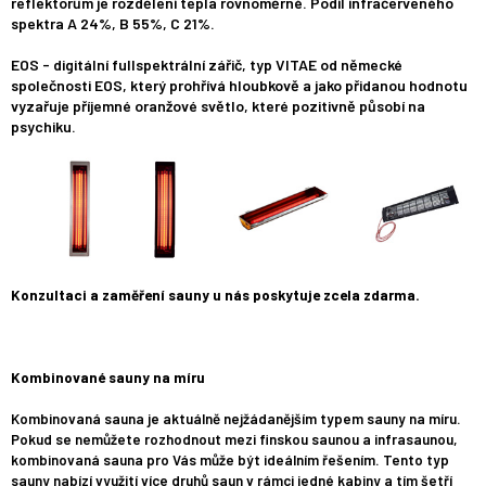
reflektorům je rozdělení tepla rovnoměrné. Podíl infračerveného
spektra A 24%, B 55%, C 21%.
EOS - digitální fullspektrální zářič, typ VITAE od německé
společnosti EOS, který prohřívá hloubkově a jako přidanou hodnotu
vyzařuje příjemné oranžové světlo, které pozitivně působí na
psychiku.
Konzultaci a zaměření sauny u nás poskytuje zcela zdarma.
Kombinované sauny na míru
Kombinovaná sauna je aktuálně nejžádanějším typem sauny na míru.
Pokud se nemůžete rozhodnout mezi finskou saunou a infrasaunou,
kombinovaná sauna pro Vás může být ideálním řešením. Tento typ
sauny nabízí využití více druhů saun v rámci jedné kabiny a tím šetří