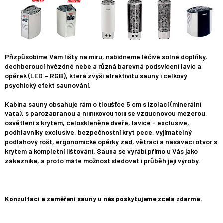
Přizpůsobíme Vám lišty na míru, nabídneme léčivé solné doplňky,
dechberoucí hvězdné nebe a různá barevná podsvícení lavic a
opěrek (LED – RGB), která zvýší atraktivitu sauny i celkový
psychický efekt saunování.
Kabina sauny obsahuje rám o tloušťce 5 cm s izolací (minerální
vata), s parozábranou a hliníkovou fólií se vzduchovou mezerou,
osvětlení s krytem, celoskleněné dveře, lavice - exclusive,
podhlavníky exclusive, bezpečnostní kryt pece, vyjímatelný
podlahový rošt, ergonomické opěrky zad, větrací a nasávací otvor s
krytem a kompletní lištování. Sauna se vyrábí přímo u Vás jako
zákazníka, a proto máte možnost sledovat i průběh její výroby.
Konzultaci a zaměření sauny u nás poskytujeme zcela zdarma.