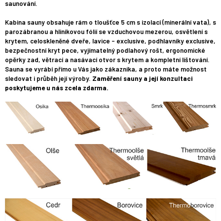
saunování.
Kabina sauny obsahuje rám o tloušťce 5 cm s izolací (minerální vata), s
parozábranou a hliníkovou fólií se vzduchovou mezerou, osvětlení s
krytem, celoskleněné dveře, lavice - exclusive, podhlavníky exclusive,
bezpečnostní kryt pece, vyjímatelný podlahový rošt, ergonomické
opěrky zad, větrací a nasávací otvor s krytem a kompletní lištování.
Sauna se vyrábí přímo u Vás jako zákazníka, a proto máte možnost
sledovat i průběh její výroby.
Zaměření sauny a její konzultaci
poskytujeme u nás zcela zdarma.