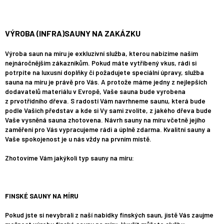
VÝROBA (INFRA)SAUNY NA ZAKÁZKU
Výroba saun na míru je exkluzivní služba, kterou nabízíme našim
nejnáročnějším zákazníkům. Pokud máte vytříbený vkus, rádi si
potrpíte na luxusní doplňky či požadujete speciální úpravy, služba
sauna na míru je právě pro Vás. A protože máme jedny z nejlepších
dodavatelů materiálu v Evropě, Vaše sauna bude vyrobena
z prvotřídního dřeva. S radostí Vám navrhneme saunu, která bude
podle Vašich představ a kde si Vy sami zvolíte, z jakého dřeva bude
Vaše vysněná sauna zhotovena. Návrh sauny na míru včetně jejího
zaměření pro Vás vypracujeme rádi a úplně zdarma. Kvalitní sauny a
Vaše spokojenost je u nás vždy na prvním místě.
Zhotovíme Vám jakýkoli typ sauny na míru:
FINSKÉ SAUNY NA MÍRU
Pokud jste si nevybrali z naší nabídky finských saun, jistě Vás zaujme