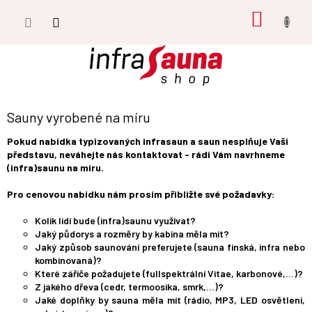
Přejít
NÁKUP
na
obsah
KOŠÍK
Sauny vyrobené na míru
Pokud nabídka typizovaných infrasaun a saun nesplňuje Vaši
představu, neváhejte nás kontaktovat - rádi Vám navrhneme
(infra)saunu na míru.
Pro cenovou nabídku nám prosím přibližte své požadavky:
Kolik lidí bude (infra)saunu využívat?
Jaký půdorys a rozměry by kabina měla mít?
Jaký způsob saunování preferujete (sauna finská, infra nebo
kombinovaná)?
Které zářiče požadujete (fullspektrální Vitae, karbonové,…)?
Z jakého dřeva (cedr, termoosika, smrk,…)?
Jaké doplňky by sauna měla mít (rádio, MP3, LED osvětlení,