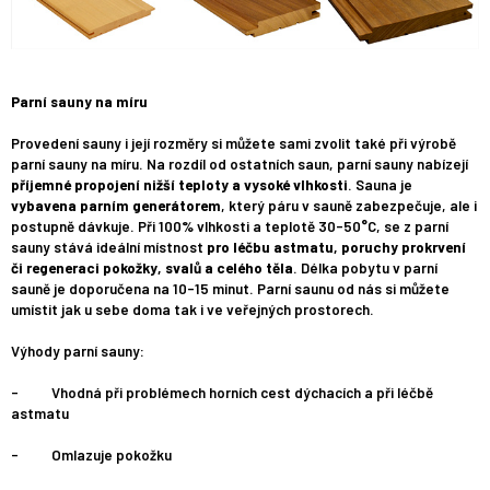
Parní sauny na míru
Provedení sauny i její rozměry si můžete sami zvolit také při výrobě
parní sauny na míru. Na rozdíl od ostatních saun, parní sauny nabízejí
příjemné propojení nižší teploty a vysoké vlhkosti
. Sauna je
vybavena parním generátorem
, který páru v sauně zabezpečuje, ale i
postupně dávkuje. Při 100% vlhkosti a teplotě 30-50°C, se z parní
sauny stává ideální místnost
pro léčbu astmatu, poruchy prokrvení
či regeneraci pokožky, svalů a celého těla
. Délka pobytu v parní
sauně je doporučena na 10-15 minut. Parní saunu od nás si můžete
umístit jak u sebe doma tak i ve veřejných prostorech.
Výhody parní sauny:
- Vhodná při problémech horních cest dýchacích a při léčbě
astmatu
- Omlazuje pokožku