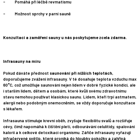
- Pomáhá při léčbě revmatismu
- Možnost sprchy v parní sauně
Konzultaci a zaměření sauny u nás poskytujeme zcela zdarma.
Infrasauny na míru
Pokud dáváte přednost
saunování při nižších teplotách
,
doporučujeme zvážení infrasauny. V té dosahuje teplota vzduchu max
60°C, což umožňuje saunování nejen lidem v dobré fyzické kondici, ale
i starším lidem, dětem a osobám, které kvůli svému zdravotnímu
stavu nemohou používat klasickou saunu. Lidem, kteří trpí astmatem,
alergií nebo podobným onemocněním, se vždy doporučuje konzultace
s lékařem.
Infrasauna stimuluje krevní oběh, zvyšuje flexibilitu svalů a rozšiřuje
cévy, čímž napomáhá k čištění pleti, odbourávání celulitidy, spalování
kalorií a k celkové detoxikaci organismu. Zářiče infrasauny vyřazují
infračervené světlo, které proniká do hloubky pokožky a zahřívá