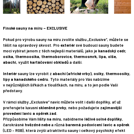
Finské sauny na míru – EXCLUSIVE
Pokud pro výrobu sauny na míru zvolíte službu „Exclusive“, můžete se
těšit na opravdový skvost. Pro
exteriér
své budoucí sauny budete
moci vybírat jenom z těch nejlepší materiálů, jako je
kanadský cedr,
osika, thermoosika, thermoborovice, thermosmrk, lípa, olše,
abachi
, využít
kartáčování obkladů
a další.
Interiér
sauny lze vyrobit z
abachi (africké vrby), osiky, thermoosiky,
lípy a kanadského cedru
. Tyto materiály pro Vás nabízíme
v nejrůznějších šířkách a tloušťkách, na míru, a to jen podle Vaší
představy.
V rámci služby „Exclusive“ navíc můžete volit i další doplňky, ať už
preferujete luxusní
skleněné prvky
, nebo požadujete
zajímavější
provedení lavic a opěrek zad
.
Přizpůsobíme Vám
lišty na míru
, nabídneme
léčivé solné doplňky
,
čarokrásné
hvězdné nebe
a různá
barevná podsvícení lavic a opěrek
(LED – RGB), která zvýší atraktivitu sauny i celkový psychický efekt