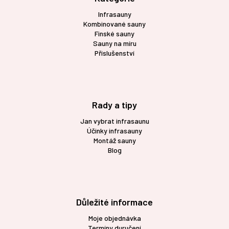
í
Infrasauny
Kombinované sauny
Finské sauny
Sauny na míru
Příslušenství
Rady a tipy
Jan vybrat infrasaunu
Účinky infrasauny
Montáž sauny
Blog
Důležité informace
Moje objednávka
Termíny duručení