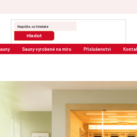
Hledat
sauny
Sauny vyrobené na míru
Příslušenství
Konta