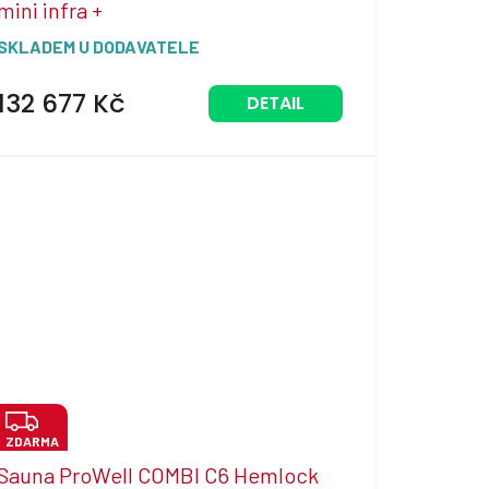
mini infra +
R
SKLADEM U DODAVATELE
M
A
132 677 Kč
DETAIL
Z
ZDARMA
D
Sauna ProWell COMBI C6 Hemlock
A