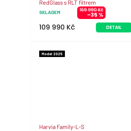
RedGlass s RLT filtrem
R
169 990 Kč
SKLADEM
–35 %
M
A
109 990 Kč
DETAIL
Model 2025
Harvia Family-L-S