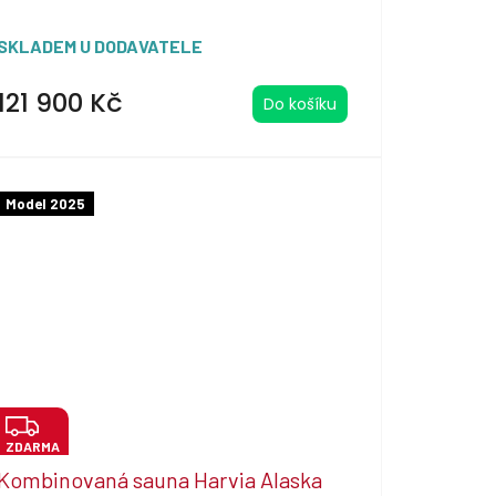
SKLADEM U DODAVATELE
121 900 Kč
Do košíku
Model 2025
Z
ZDARMA
D
Kombinovaná sauna Harvia Alaska
A