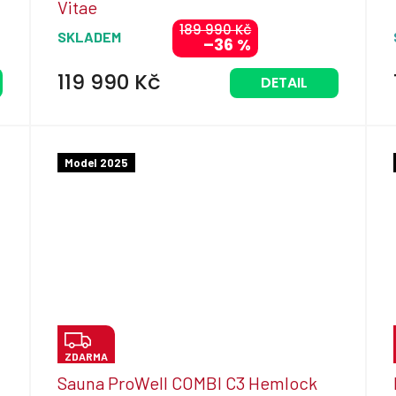
Vitae
R
189 990 Kč
SKLADEM
–36 %
M
A
119 990 Kč
DETAIL
Model 2025
Z
ZDARMA
D
Sauna ProWell COMBI C3 Hemlock
A