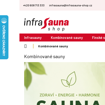
Přejít
+420 608 713 333
infrasauna@infrasauna-shop.cz
na
obsah
Infrasauny
Kombinované sauny
Finské 
Domů
Kombinované sauny
Kombinované sauny