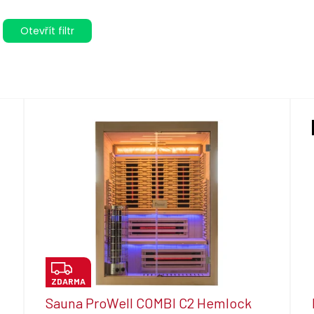
Otevřít filtr
Z
ZDARMA
D
Sauna ProWell COMBI C2 Hemlock
A