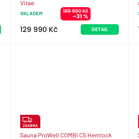
Vitae
R
189 990 Kč
SKLADEM
–31 %
M
A
129 990 Kč
DETAIL
Z
ZDARMA
D
Sauna ProWell COMBI C5 Hemlock
A