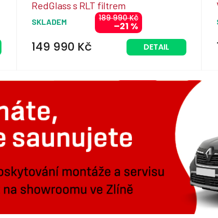
RedGlass s RLT filtrem
R
189 990 Kč
SKLADEM
–21 %
M
A
149 990 Kč
DETAIL