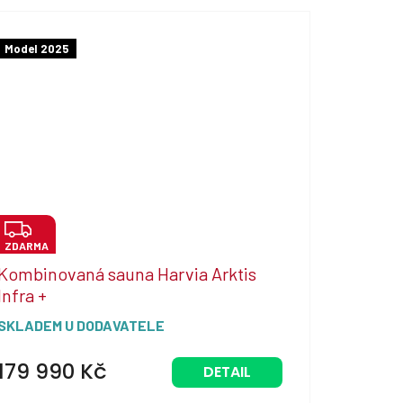
Model 2025
Z
ZDARMA
D
Kombinovaná sauna Harvia Arktis
A
Infra +
R
SKLADEM U DODAVATELE
M
A
179 990 Kč
DETAIL