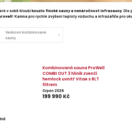
eré v sobě kloubí
kouzlo finské sauny a nenáročnost infrasauny.
Dle 
ároveň
! Kamna pro rychlé zvýšení teploty vzduchu a infrazářiče pro ok
Venkovní kombinované
sauny
Kombinovaná sauna ProWell
COMBI OUT 3 hliník zvenčí
hemlock uvnitř Vitae s RLT
filtrem
Srpen 2026
199 990 Kč
dně