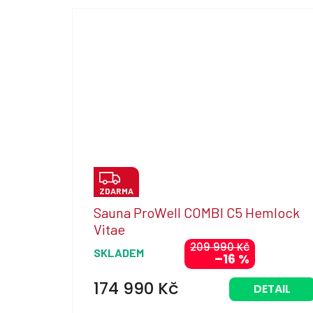
Z
ZDARMA
D
Sauna ProWell COMBI C5 Hemlock
A
Vitae
R
209 990 Kč
SKLADEM
–16 %
M
A
174 990 Kč
DETAIL