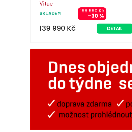
Vitae
R
199 990 Kč
SKLADEM
–30 %
M
A
139 990 Kč
DETAIL