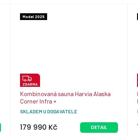
Model 2025
Z
ZDARMA
D
Kombinovaná sauna Harvia Alaska
A
Corner Infra +
R
SKLADEM U DODAVATELE
M
A
179 990 Kč
DETAIL