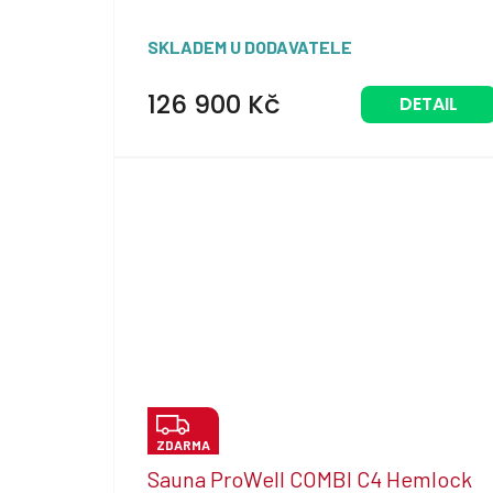
SKLADEM U DODAVATELE
126 900 Kč
DETAIL
Z
ZDARMA
D
Sauna ProWell COMBI C4 Hemlock
A