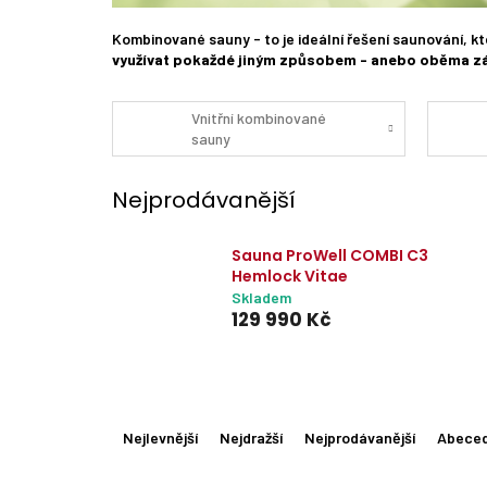
Kombinované sauny - to je ideální řešení saunování, kt
využívat pokaždé jiným způsobem - anebo oběma z
Vnitřní kombinované
sauny
Nejprodávanější
Sauna ProWell COMBI C3
Hemlock Vitae
Skladem
129 990 Kč
Ř
a
Nejlevnější
Nejdražší
Nejprodávanější
Abece
z
e