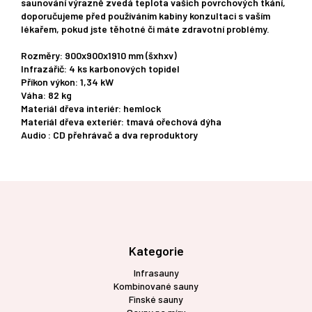
saunování výrazně zvedá teplota vašich povrchových tkání,
doporučujeme před používáním kabiny konzultaci s vaším
lékařem, pokud jste těhotné či máte zdravotní problémy.
Rozměry: 900x900x1910 mm (šxhxv)
Infrazářič: 4 ks karbonových topidel
Příkon výkon: 1,34 kW
Váha: 82 kg
Materiál dřeva interiér: hemlock
Materiál dřeva exteriér: tmavá ořechová dýha
Audio : CD přehrávač a dva reproduktory
Z
á
p
a
t
Kategorie
í
Infrasauny
Kombinované sauny
Finské sauny