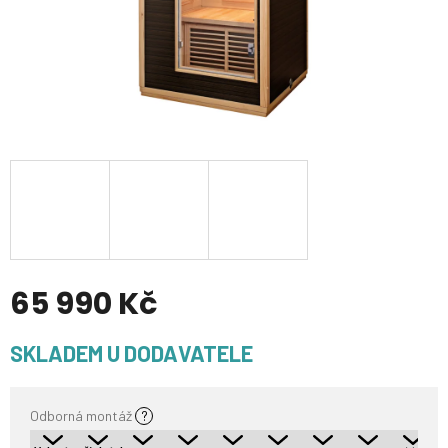
65 990 Kč
Měrná
SKLADEM U DODAVATELE
cena:
Odborná montáž
?