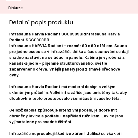
Diskuze
Detailní popis produktu
Infrasauna Harvia Radiant SGC0909BRInfrasauna Harvia
Radiant SGC0909BR
Infrasauna HARVIA Radiant - rozměr 90 x 90 x 191 cm. Sauna
pro jedno osobu se 4 infrazářiči, délka a čas saunování se dají
snadno nastavit na ovládacím panelu. Kabina je vyrobená z
kanadské jedle - příjemně strukturovaného, světle
zabarveného dřeva. Vnější panely jsou z tmavě ořechové
dýhy.
Infrasauna Harvia Radiant má moderní design s velkým
skleněným průčelím. Velké infrazářiče jsou umístěny tak, aby
dlouhovlné teplo prostupovalo všemi částmi vašeho těla.
Jelikož kabina způsobuje intenzivní pocení, je dobré mít
chráněny lavice a podlahu, například ručníkem. Lavice jsou
vyjímatelené pro snadné čištění.
Infrazářiče neprodukují škodlivé záření. Jelikož se však při