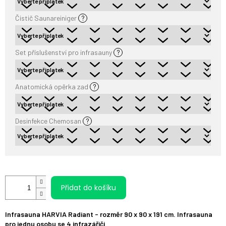
Čistič Saunareiniger
?
Set příslušenství pro infrasauny
?
Anatomická opěrka zad
?
Desinfekce Chemosan
?
Přidat do košíku
Infrasauna HARVIA Radiant - rozměr 90 x 90 x 191 cm. Infrasauna
pro jednu osobu se 4 infrazářiči