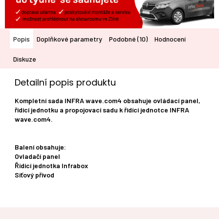
Popis
Doplňkové parametry
Podobné (10)
Hodnocení
Diskuze
Detailní popis produktu
Kompletní sada INFRA wave.com4 obsahuje ovládací panel,
řídící jednotku a propojovací sadu k řídící jednotce INFRA
wave.com4.
Balení obsahuje:
Ovladačí panel
Řídící jednotka Infrabox
Síťový přívod
Z