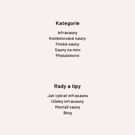
á
p
a
t
Kategorie
í
Infrasauny
Kombinované sauny
Finské sauny
Sauny na míru
Příslušenství
Rady a tipy
Jan vybrat infrasaunu
Účinky infrasauny
Montáž sauny
Blog