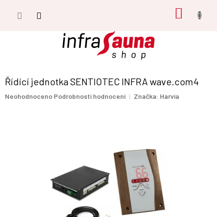
Přejít
NÁKUP
na
obsah
KOŠÍK
Řídící jednotka SENTIOTEC INFRA wave.com4
Průměrné
Neohodnoceno
Podrobnosti hodnocení
Značka:
Harvia
hodnocení
produktu
je
0,0
z
5
hvězdiček.