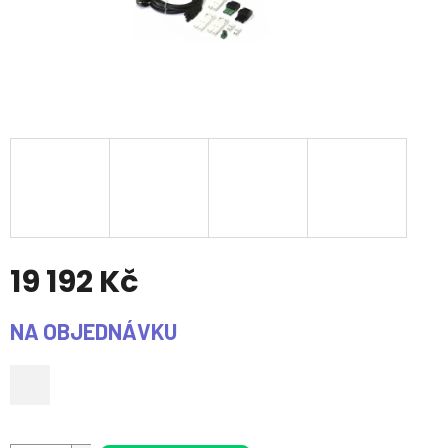
19 192 Kč
Měrná
NA OBJEDNÁVKU
cena: