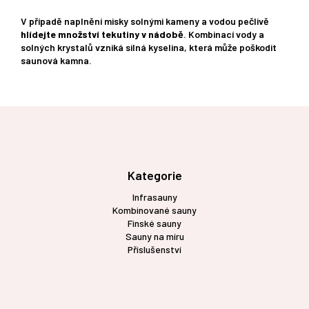
V případě naplnění misky solnými kameny a vodou pečlivě
hlídejte množství tekutiny v nádobě
. Kombinací vody a
solných krystalů vzniká silná kyselina, která může poškodit
saunová kamna.
Z
á
p
a
t
Kategorie
í
Infrasauny
Kombinované sauny
Finské sauny
Sauny na míru
Příslušenství