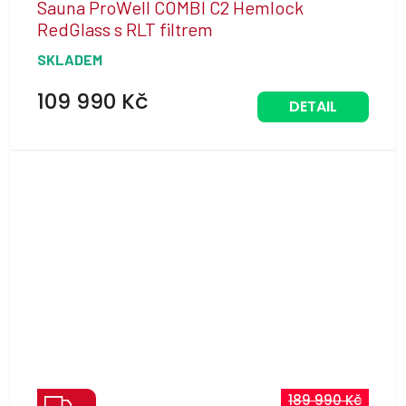
Sauna ProWell COMBI C2 Hemlock
A
RedGlass s RLT filtrem
R
SKLADEM
M
A
109 990 Kč
DETAIL
Z
189 990 Kč