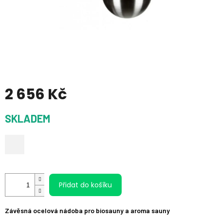
2 656 Kč
Měrná
SKLADEM
cena:
Přidat do košíku
Závěsná ocelová nádoba pro biosauny a aroma sauny