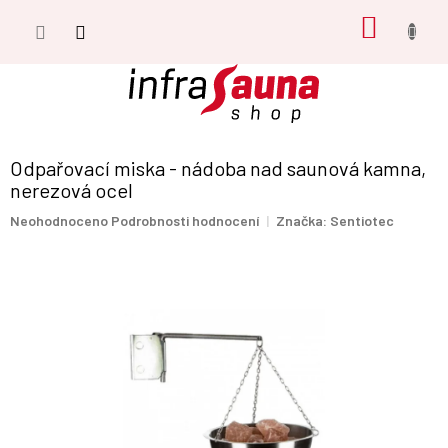
Přejít
NÁKUP
na
obsah
KOŠÍK
Odpařovací miska - nádoba nad saunová kamna,
nerezová ocel
Průměrné
Neohodnoceno
Podrobnosti hodnocení
Značka:
Sentiotec
hodnocení
produktu
je
0,0
z
5
hvězdiček.