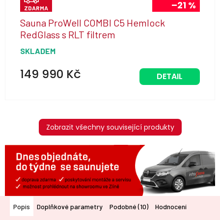
–21 %
ZDARMA
D
Sauna ProWell COMBI C5 Hemlock
A
RedGlass s RLT filtrem
R
SKLADEM
M
A
149 990 Kč
DETAIL
Zobrazit všechny související produkty
Popis
Doplňkové parametry
Podobné (10)
Hodnocení