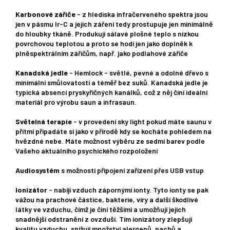
Karbonové zářiče
- z hlediska infračerveného spektra jsou
jen v pásmu Ir-C a jejich záření tedy prostupuje jen minimálně
do hloubky tkáně. Produkují sálavé plošné teplo s nízkou
povrchovou teplotou a proto se hodí jen jako doplněk k
plněspektrálním zářičům, např. jako podlahové zářiče
Kanadská jedle
- Hemlock - světlé, pevné a odolné dřevo s
minimální smůlovatostí a téměř bez suků. Kanadská jedle je
typická absencí pryskyřičných kanálků, což z něj činí ideální
materiál pro výrobu saun a infrasaun.
Světelná terapie
- v provedení sky light pokud máte saunu v
přítmí připadáte si jako v přírodě kdy se kocháte pohledem na
hvězdné nebe. Máte možnost výběru ze sedmi barev podle
Vašeho aktuálního psychického rozpoložení
Audiosystém
s možností připojení zařízení přes USB vstup
Ionizátor
- nabíjí vzduch zápornými ionty. Tyto ionty se pak
vážou na prachové částice, bakterie, viry a další škodlivé
látky ve vzduchu, čímž je činí těžšími a umožňují jejich
snadnější odstranění z ovzduší. Tím ionizátory zlepšují
kvalitu vzduchu, snižují množství alergenů, pachů a