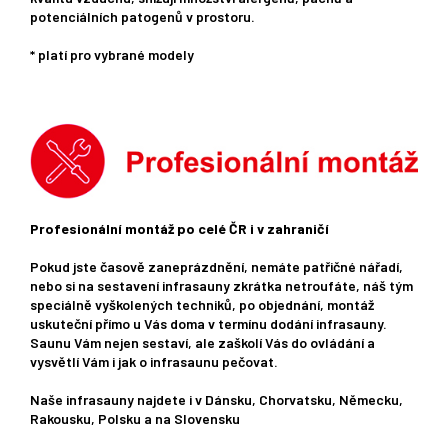
potenciálních patogenů v prostoru.
* platí pro vybrané modely
Profesionální montáž po celé ČR i v zahraničí
Pokud jste časově zaneprázdnění, nemáte patřičné nářadí,
nebo si na sestavení infrasauny zkrátka netroufáte, náš tým
speciálně vyškolených techniků, po objednání, montáž
uskuteční přímo u Vás doma v termínu dodání infrasauny.
Saunu Vám nejen sestaví, ale zaškolí Vás do ovládání a
vysvětlí Vám i jak o infrasaunu pečovat.
Naše infrasauny najdete i v Dánsku, Chorvatsku, Německu,
Rakousku, Polsku a na Slovensku