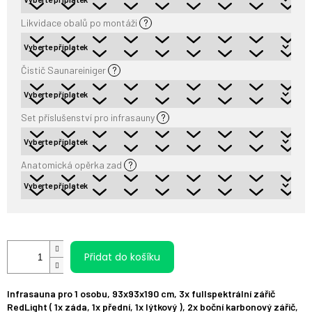
Likvidace obalů po montáži
?
Čistič Saunareiniger
?
Set příslušenství pro infrasauny
?
Anatomická opěrka zad
?
Přidat do košíku
Infrasauna pro 1 osobu, 93x93x190 cm, 3x fullspektrální zářič
RedLight ( 1x záda, 1x přední, 1x lýtkový ), 2x boční karbonový zářič,