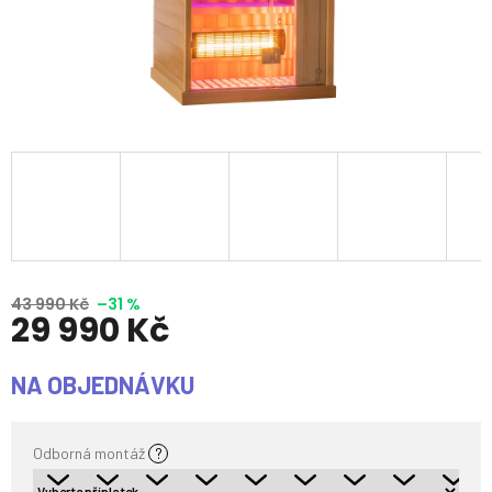
43 990 Kč
–31 %
29 990 Kč
Měrná
NA OBJEDNÁVKU
cena:
Odborná montáž
?