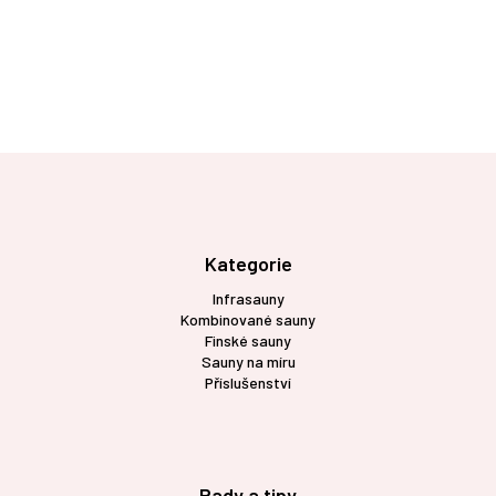
Z
á
p
a
t
Kategorie
í
Infrasauny
Kombinované sauny
Finské sauny
Sauny na míru
Příslušenství
Rady a tipy