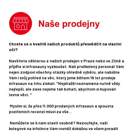
Chcete se o kvalitě našich produktů přesvědčit na vlastní
oči?
Navštivte některou z našich prodejen v Praze nebo ve Zlíně a
přijďte si infrasauny vyzkoušet. Náš proškolený personál Vám
nejen zodpoví všechny otázky ohledně výběru, ale nabídne
Vám i svůj pohled na věc, který jsme během 16 let prodeje
infrasaun na trhu získali. "Nejdražší neznamená nutně vždy
nejlepší, ale zase nejsme tak bohatí, abychom si kupovali
levné věci. "
Myslím si, že přes 11.000 prodaných infrasaun a spousta
pozitivních recenzí mluví za vše...
Nemůžete se k nám stavit osobně? Nezoufejte, naši
kolegové na infolince Vám rovněž dokážou ve všem poradit