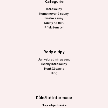
t
Kategorie
í
Infrasauny
Kombinované sauny
Finské sauny
Sauny na míru
Příslušenství
Rady a tipy
Jan vybrat infrasaunu
Účinky infrasauny
Montáž sauny
Blog
Důležité informace
Moje objednávka