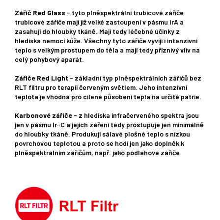
Zářič Red Glass
- tyto plněspektrální trubicové zářiče
trubicové zářiče mají již velké zastoupení v pásmu IrA a
zasahují do hloubky tkáně. Mají tedy léčebné účinky z
hlediska nemocí kůže. Všechny tyto zářiče vyvíjí i intenzivní
teplo s velkým prostupem do těla a mají tedy příznivý vliv na
celý pohybový aparát.
Zářiče Red Light
- základní typ plněspektrálních zářičů bez
RLT filtru pro terapii červeným světlem. Jeho intenzivní
teplota je vhodná pro cílené působení tepla na určité patrie.
Karbonové zářiče
- z hlediska infračerveného spektra jsou
jen v pásmu Ir-C a jejich záření tedy prostupuje jen minimálně
do hloubky tkáně. Produkují sálavé plošné teplo s nízkou
povrchovou teplotou a proto se hodí jen jako doplněk k
plněspektrálním zářičům, např. jako podlahové zářiče