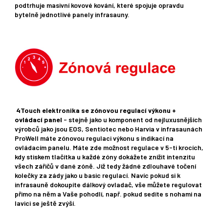
podtrhuje masivní kovové kování, které spojuje opravdu
bytelně jednotlivé panely infrasauny.
4Touch elektronika se zónovou regulací výkonu +
ovládací panel
- stejně jako u komponent od nejluxusnějších
výrobců jako jsou EOS, Sentiotec nebo Harvia v infrasaunách
ProWell máte zónovou regulaci výkonu s indikací na
ovládacím panelu. Máte zde možnost regulace v 5-ti krocích,
kdy stiskem tlačítka u každé zóny dokážete znížit intenzitu
všech zářičů v dané zóně. Již tedy žádné zdlouhavé točení
kolečky za zády jako u basic regulací. Navíc pokud si k
infrasauně dokoupíte dálkový ovladač, vše můžete regulovat
přimo na něm a Vaše pohodlí, např. pokud sedíte s nohami na
lavici se ještě zvýší.