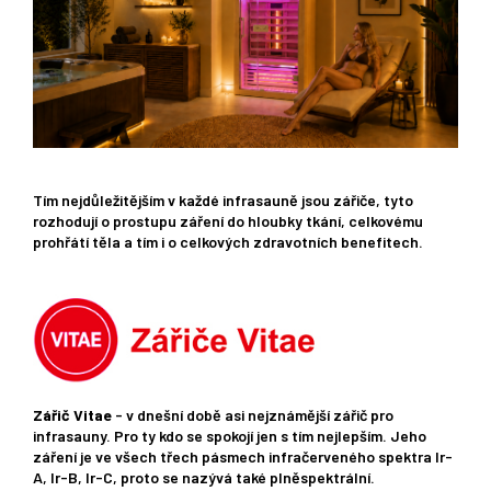
Tím nejdůležitějším v každé infrasauně jsou zářiče, tyto
rozhodují o prostupu záření do hloubky tkání, celkovému
prohřátí těla a tím i o celkových zdravotních benefitech.
Zářič Vitae
- v dnešní době asi nejznámější zářič pro
infrasauny. Pro ty kdo se spokojí jen s tím nejlepším. Jeho
záření je ve všech třech pásmech infračerveného spektra Ir-
A, Ir-B, Ir-C, proto se nazývá také plněspektrální.