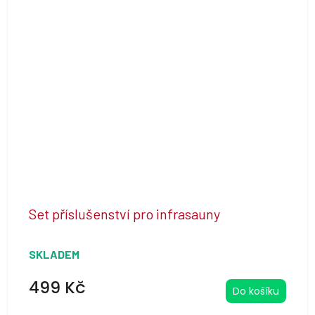
z
5
hvězdiček.
Set příslušenství pro infrasauny
SKLADEM
499 Kč
Do košíku