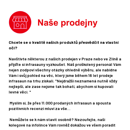
Chcete se o kvalitě našich produktů přesvědčit na vlastní
oči?
Navštivte některou z našich prodejen v Praze nebo ve Zlíně a
přijďte si infrasauny vyzkoušet. Náš proškolený personál Vám
nejen zodpoví všechny otázky ohledně výběru, ale nabídne
Vám i svůj pohled na věc, který jsme během 16 let prodeje
infrasaun na trhu získali. "Nejdražší neznamená nutně vždy
nejlepší, ale zase nejsme tak bohatí, abychom si kupovali
levné věci. "
Myslím si, že přes 11.000 prodaných infrasaun a spousta
pozitivních recenzí mluví za vše...
Nemůžete se k nám stavit osobně? Nezoufejte, naši
kolegové na infolince Vám rovněž dokážou ve všem poradit