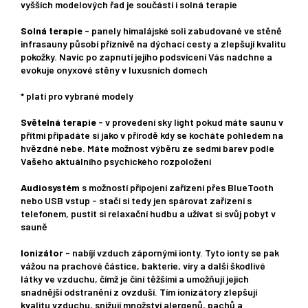
vyšších modelových řad je součástí i solná terapie
Solná terapie
- panely himalájské soli zabudované ve stěně
infrasauny působí příznivě na dýchací cesty a zlepšují kvalitu
pokožky. Navíc po zapnutí jejího podsvícení Vás nadchne a
evokuje onyxové stěny v luxusních domech
* platí pro vybrané modely
Světelná terapie
- v provedení sky light pokud máte saunu v
přítmí připadáte si jako v přírodě kdy se kocháte pohledem na
hvězdné nebe. Máte možnost výběru ze sedmi barev podle
Vašeho aktuálního psychického rozpoložení
Audiosystém
s možností připojení zařízení přes BlueTooth
nebo USB vstup - stačí si tedy jen spárovat zařízení s
telefonem, pustit si relaxační hudbu a užívat si svůj pobyt v
sauně
Ionizátor
- nabíjí vzduch zápornými ionty. Tyto ionty se pak
vážou na prachové částice, bakterie, viry a další škodlivé
látky ve vzduchu, čímž je činí těžšími a umožňují jejich
snadnější odstranění z ovzduší. Tím ionizátory zlepšují
kvalitu vzduchu, snižují množství alergenů, pachů a