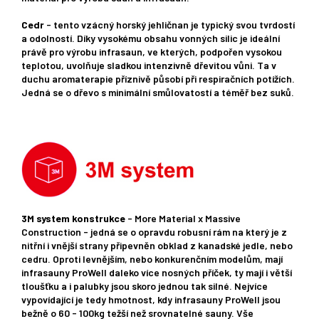
Cedr
- tento vzácný horský jehličnan je typický svou tvrdostí
a odolností. Díky vysokému obsahu vonných silic je ideální
právě pro výrobu infrasaun, ve kterých, podpořen vysokou
teplotou, uvolňuje sladkou intenzivně dřevitou vůni. Ta v
duchu aromaterapie příznivě působí při respiračních potížích.
Jedná se o dřevo s minimální smůlovatostí a téměř bez suků.
3M system konstrukce
- More Material x Massive
Construction - jedná se o opravdu robusní rám na který je z
nitřní i vnější strany připevněn obklad z kanadské jedle, nebo
cedru. Oproti levnějším, nebo konkurenčním modelům, mají
infrasauny ProWell daleko více nosných příček, ty mají i větší
tloušťku a i palubky jsou skoro jednou tak silné. Nejvíce
vypovídající je tedy hmotnost, kdy infrasauny ProWell jsou
bežně o 60 - 100kg težší než srovnatelné sauny. Vše