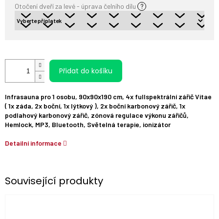
Otočení dveří za levé - úprava čelního dílu
?
Přidat do košíku
Infrasauna pro 1 osobu, 90x90x190 cm, 4x fullspektrální zářič Vitae
( 1x záda, 2x boční, 1x lýtkový ), 2x boční karbonový zářič, 1x
podlahový karbonový zářič, zónová regulace výkonu zářičů,
Hemlock, MP3, Bluetooth, Světelná terapie, ionizátor
Detailní informace
Související produkty