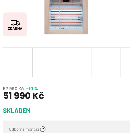
Z
ZDARMA
D
A
R
M
A
57 990 Kč
–10 %
51 990 Kč
Měrná
SKLADEM
cena:
Odborná montáž
?