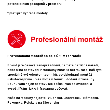
potenciálních patogenů v prostoru.
* platí pro vybrané modely
Profesionální montáž po celé ČR i v zahraničí
Pokud jste časově zaneprázdnění, nemáte patřičné nářadí,
nebo si na sestavení infrasauny zkrátka netroufáte, náš tým
speciálně vyškolených techniků, po objednání, montáž
uskuteční přímo u Vás doma v termínu dodání infrasauny.
Saunu Vám nejen sestaví, ale zaškolí Vás do ovládání a
vysvětlí Vám i jak o infrasaunu pečovat.
Naše infrasauny najdete i v Dánsku, Chorvatsku, Německu,
Rakousku, Polsku a na Slovensku