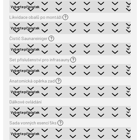
Likvidace obalů po montáži
?
Čistič Saunareiniger
?
Set příslušenství pro infrasauny
?
Anatomická opěrka zad
?
Dálkové ovládání
Sada vonných esencí 5ks
?