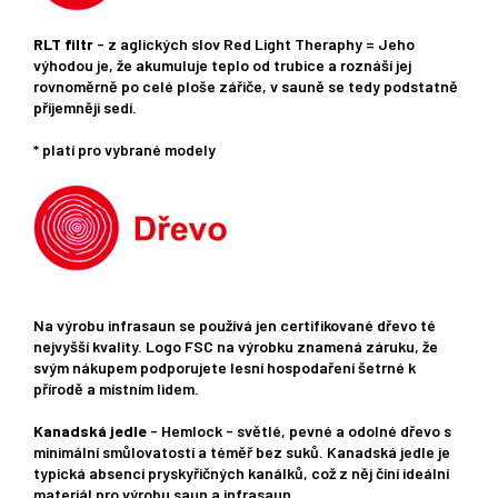
RLT filtr
- z aglických slov Red Light Theraphy = Jeho
výhodou je, že akumuluje teplo od trubice a roznáší jej
rovnoměrně po celé ploše zářiče, v sauně se tedy podstatně
příjemněji sedí.
* platí pro vybrané modely
Na výrobu infrasaun se používá jen certifikované dřevo té
nejvyšší kvality. Logo FSC na výrobku znamená záruku, že
svým nákupem podporujete lesní hospodaření šetrné k
přírodě a místním lidem.
Kanadská jedle
- Hemlock - světlé, pevné a odolné dřevo s
minimální smůlovatostí a téměř bez suků. Kanadská jedle je
typická absencí pryskyřičných kanálků, což z něj činí ideální
materiál pro výrobu saun a infrasaun.