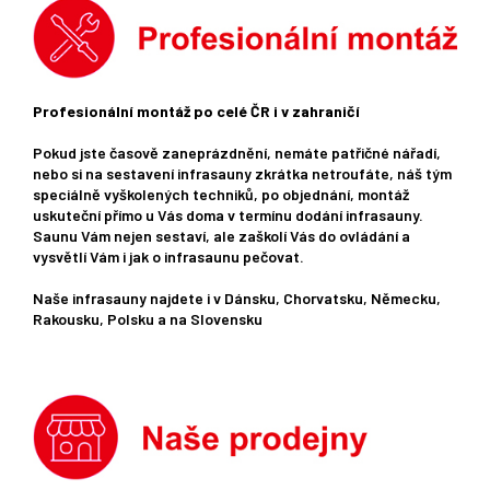
Profesionální montáž po celé ČR i v zahraničí
Pokud jste časově zaneprázdnění, nemáte patřičné nářadí,
nebo si na sestavení infrasauny zkrátka netroufáte, náš tým
speciálně vyškolených techniků, po objednání, montáž
uskuteční přímo u Vás doma v termínu dodání infrasauny.
Saunu Vám nejen sestaví, ale zaškolí Vás do ovládání a
vysvětlí Vám i jak o infrasaunu pečovat.
Naše infrasauny najdete i v Dánsku, Chorvatsku, Německu,
Rakousku, Polsku a na Slovensku