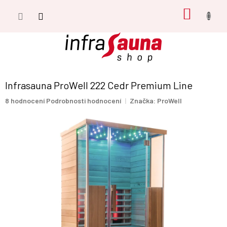
Přejít
NÁKUP
na
obsah
KOŠÍK
Infrasauna ProWell 222 Cedr Premium Line
Průměrné
8 hodnocení
Podrobnosti hodnocení
Značka:
ProWell
hodnocení
produktu
je
5,0
z
5
hvězdiček.