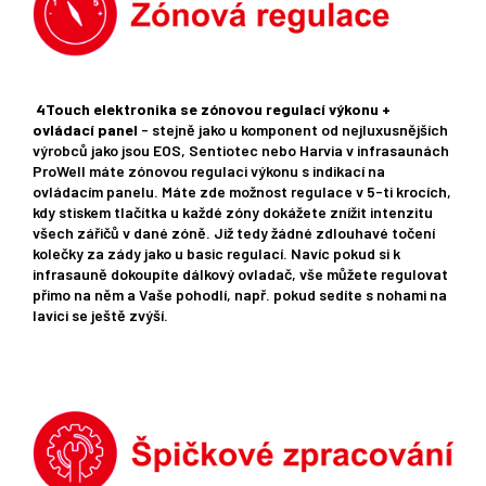
4Touch elektronika se zónovou regulací výkonu +
ovládací panel
- stejně jako u komponent od nejluxusnějších
výrobců jako jsou EOS, Sentiotec nebo Harvia v infrasaunách
ProWell máte zónovou regulaci výkonu s indikací na
ovládacím panelu. Máte zde možnost regulace v 5-ti krocích,
kdy stiskem tlačítka u každé zóny dokážete znížit intenzitu
všech zářičů v dané zóně. Již tedy žádné zdlouhavé točení
kolečky za zády jako u basic regulací. Navíc pokud si k
infrasauně dokoupíte dálkový ovladač, vše můžete regulovat
přimo na něm a Vaše pohodlí, např. pokud sedíte s nohami na
lavici se ještě zvýší.