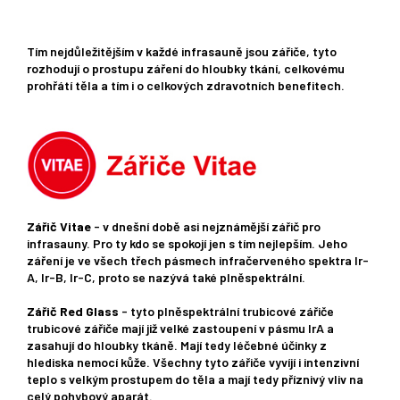
Tím nejdůležitějším v každé infrasauně jsou zářiče, tyto
rozhodují o prostupu záření do hloubky tkání, celkovému
prohřátí těla a tím i o celkových zdravotních benefitech.
Zářič Vitae
- v dnešní době asi nejznámější zářič pro
infrasauny. Pro ty kdo se spokojí jen s tím nejlepším. Jeho
záření je ve všech třech pásmech infračerveného spektra Ir-
A, Ir-B, Ir-C, proto se nazývá také plněspektrální.
Zářič Red Glass
- tyto plněspektrální trubicové zářiče
trubicové zářiče mají již velké zastoupení v pásmu IrA a
zasahují do hloubky tkáně. Mají tedy léčebné účinky z
hlediska nemocí kůže. Všechny tyto zářiče vyvíjí i intenzivní
teplo s velkým prostupem do těla a mají tedy příznivý vliv na
celý pohybový aparát.