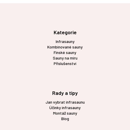
Z
á
p
a
t
Kategorie
í
Infrasauny
Kombinované sauny
Finské sauny
Sauny na míru
Příslušenství
Rady a tipy
Jan vybrat infrasaunu
Účinky infrasauny
Montáž sauny
Blog