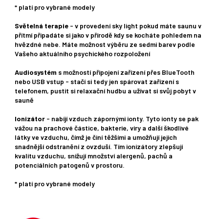
* platí pro vybrané modely
Světelná terapie
- v provedení sky light pokud máte saunu v
přítmí připadáte si jako v přírodě kdy se kocháte pohledem na
hvězdné nebe. Máte možnost výběru ze sedmi barev podle
Vašeho aktuálního psychického rozpoložení
Audiosystém
s možností připojení zařízení přes BlueTooth
nebo USB vstup - stačí si tedy jen spárovat zařízení s
telefonem, pustit si relaxační hudbu a užívat si svůj pobyt v
sauně
Ionizátor
- nabíjí vzduch zápornými ionty. Tyto ionty se pak
vážou na prachové částice, bakterie, viry a další škodlivé
látky ve vzduchu, čímž je činí těžšími a umožňují jejich
snadnější odstranění z ovzduší. Tím ionizátory zlepšují
kvalitu vzduchu, snižují množství alergenů, pachů a
potenciálních patogenů v prostoru.
* platí pro vybrané modely