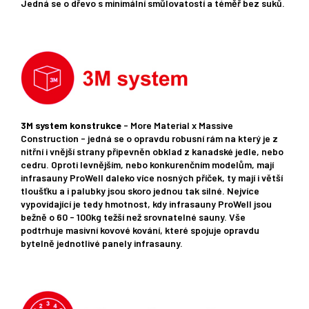
Jedná se o dřevo s minimální smůlovatostí a téměř bez suků.
3M system konstrukce
- More Material x Massive
Construction - jedná se o opravdu robusní rám na který je z
nitřní i vnější strany připevněn obklad z kanadské jedle, nebo
cedru. Oproti levnějším, nebo konkurenčním modelům, mají
infrasauny ProWell daleko více nosných příček, ty mají i větší
tloušťku a i palubky jsou skoro jednou tak silné. Nejvíce
vypovídající je tedy hmotnost, kdy infrasauny ProWell jsou
bežně o 60 - 100kg težší než srovnatelné sauny. Vše
podtrhuje masivní kovové kování, které spojuje opravdu
bytelně jednotlivé panely infrasauny.