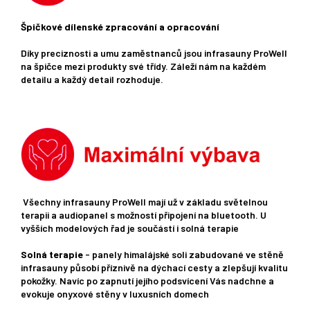
Špičkové dílenské zpracování a opracování
Díky preciznosti a umu zaměstnanců jsou infrasauny ProWell
na špičce mezi produkty své třídy. Záleží nám na každém
detailu a každý detail rozhoduje.
Všechny infrasauny ProWell mají už v základu světelnou
terapii a audiopanel s možností připojení na bluetooth. U
vyšších modelových řad je součástí i solná terapie
Solná terapie
- panely himalájské soli zabudované ve stěně
infrasauny působí příznivě na dýchací cesty a zlepšují kvalitu
pokožky. Navíc po zapnutí jejího podsvícení Vás nadchne a
evokuje onyxové stěny v luxusních domech