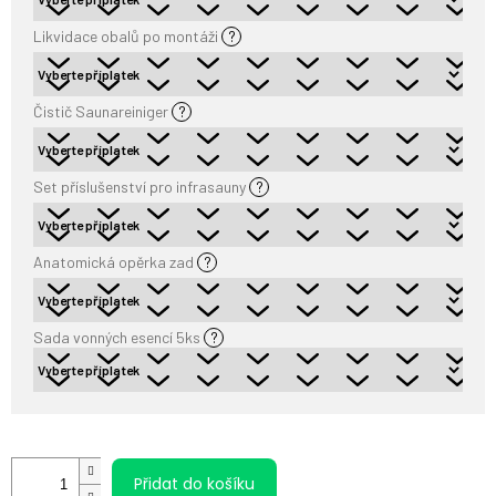
Likvidace obalů po montáži
?
Čistič Saunareiniger
?
Set příslušenství pro infrasauny
?
Anatomická opěrka zad
?
Sada vonných esencí 5ks
?
Přidat do košíku