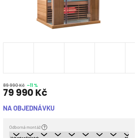
89 990 Kč
–11 %
79 990 Kč
Měrná
NA OBJEDNÁVKU
cena:
Odborná montáž
?