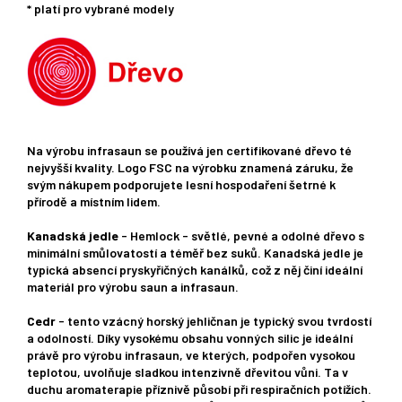
* platí pro vybrané modely
Na výrobu infrasaun se používá jen certifikované dřevo té
nejvyšší kvality. Logo FSC na výrobku znamená záruku, že
svým nákupem podporujete lesní hospodaření šetrné k
přírodě a místním lidem.
Kanadská jedle
- Hemlock - světlé, pevné a odolné dřevo s
minimální smůlovatostí a téměř bez suků. Kanadská jedle je
typická absencí pryskyřičných kanálků, což z něj činí ideální
materiál pro výrobu saun a infrasaun.
Cedr
- tento vzácný horský jehličnan je typický svou tvrdostí
a odolností. Díky vysokému obsahu vonných silic je ideální
právě pro výrobu infrasaun, ve kterých, podpořen vysokou
teplotou, uvolňuje sladkou intenzivně dřevitou vůni. Ta v
duchu aromaterapie příznivě působí při respiračních potížích.