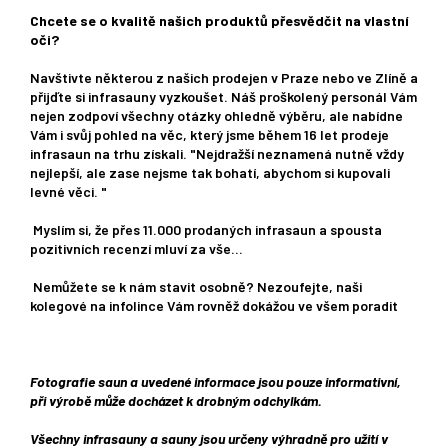
Chcete se o kvalitě našich produktů přesvědčit na vlastní
oči?
Navštivte některou z našich prodejen v Praze nebo ve Zlíně a
přijďte si infrasauny vyzkoušet. Náš proškolený personál Vám
nejen zodpoví všechny otázky ohledně výběru, ale nabídne
Vám i svůj pohled na věc, který jsme během 16 let prodeje
infrasaun na trhu získali. "Nejdražší neznamená nutně vždy
nejlepší, ale zase nejsme tak bohatí, abychom si kupovali
levné věci. "
Myslím si, že přes 11.000 prodaných infrasaun a spousta
pozitivních recenzí mluví za vše...
Nemůžete se k nám stavit osobně? Nezoufejte, naši
kolegové na infolince Vám rovněž dokážou ve všem poradit
Fotografie saun a uvedené informace jsou pouze informativní,
při výrobě může docházet k drobným odchylkám.
Všechny infrasauny a sauny jsou určeny výhradně pro užití v