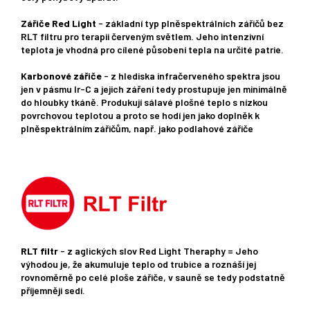
Zářiče Red Light
- základní typ plněspektrálních zářičů bez
RLT filtru pro terapii červeným světlem. Jeho intenzivní
teplota je vhodná pro cílené působení tepla na určité patrie.
Karbonové zářiče
- z hlediska infračerveného spektra jsou
jen v pásmu Ir-C a jejich záření tedy prostupuje jen minimálně
do hloubky tkáně. Produkují sálavé plošné teplo s nízkou
povrchovou teplotou a proto se hodí jen jako doplněk k
plněspektrálním zářičům, např. jako podlahové zářiče
RLT filtr
- z aglických slov Red Light Theraphy = Jeho
výhodou je, že akumuluje teplo od trubice a roznáší jej
rovnoměrně po celé ploše zářiče, v sauně se tedy podstatně
příjemněji sedí.