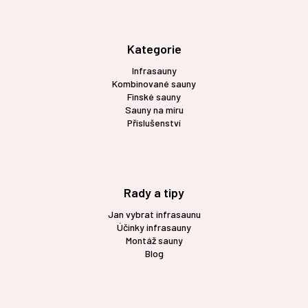
á
p
a
t
Kategorie
í
Infrasauny
Kombinované sauny
Finské sauny
Sauny na míru
Příslušenství
Rady a tipy
Jan vybrat infrasaunu
Účinky infrasauny
Montáž sauny
Blog