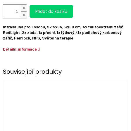
Přidat do košíku
Infrasauna pro 1 osobu, 92,5x94,5x190 cm, 4x fullspektrální zářič
RedLight (2x záda, 1x přední, 1x lýtkový ),1x podlahový karbonový
zářič, Hemlock, MP3, Světelná terapie
Detailní informace
Související produkty