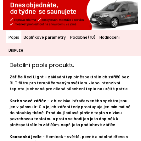
Popis
Doplňkové parametry
Podobné (10)
Hodnocení
Diskuze
Detailní popis produktu
Zářiče Red Light
- základní typ plněspektrálních zářičů bez
RLT filtru pro terapii červeným světlem. Jeho intenzivní
teplota je vhodná pro cílené působení tepla na určité patrie.
Karbonové zářiče
- z hlediska infračerveného spektra jsou
jen v pásmu Ir-C a jejich záření tedy prostupuje jen minimálně
do hloubky tkáně. Produkují sálavé plošné teplo s nízkou
povrchovou teplotou a proto se hodí jen jako doplněk k
plněspektrálním zářičům, např. jako podlahové zářiče
Kanadská jedle
- Hemlock - světlé, pevné a odolné dřevo s