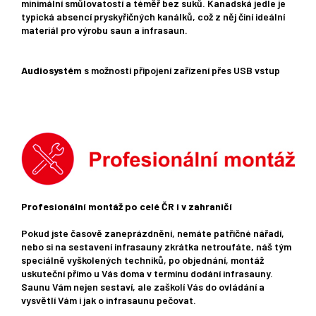
minimální smůlovatostí a téměř bez suků. Kanadská jedle je
typická absencí pryskyřičných kanálků, což z něj činí ideální
materiál pro výrobu saun a infrasaun.
Audiosystém
s možností připojení zařízení přes USB vstup
Profesionální montáž po celé ČR i v zahraničí
Pokud jste časově zaneprázdnění, nemáte patřičné nářadí,
nebo si na sestavení infrasauny zkrátka netroufáte, náš tým
speciálně vyškolených techniků, po objednání, montáž
uskuteční přímo u Vás doma v termínu dodání infrasauny.
Saunu Vám nejen sestaví, ale zaškolí Vás do ovládání a
vysvětlí Vám i jak o infrasaunu pečovat.