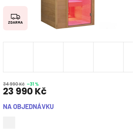
Z
ZDARMA
D
A
R
M
A
34 990 Kč
–31 %
23 990 Kč
Měrná
NA OBJEDNÁVKU
cena: