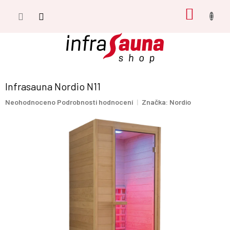
Přejít
NÁKUP
na
obsah
KOŠÍK
Infrasauna Nordio N11
Průměrné
Neohodnoceno
Podrobnosti hodnocení
Značka:
Nordio
hodnocení
produktu
je
0,0
z
5
hvězdiček.