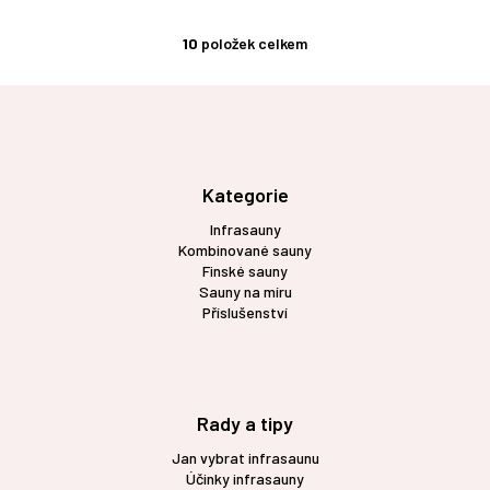
10
položek celkem
O
v
l
Z
á
á
d
p
a
a
c
t
Kategorie
í
í
p
Infrasauny
r
Kombinované sauny
v
Finské sauny
k
Sauny na míru
y
Příslušenství
v
ý
p
i
s
Rady a tipy
u
Jan vybrat infrasaunu
Účinky infrasauny