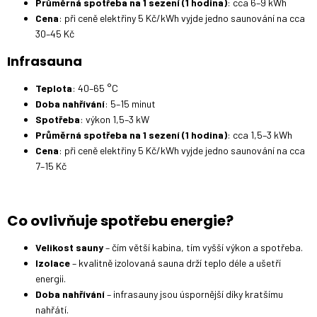
Průměrná spotřeba na 1 sezení (1 hodina)
: cca 6–9 kWh
Cena
: při ceně elektřiny 5 Kč/kWh vyjde jedno saunování na cca
30–45 Kč
Infrasauna
Teplota
: 40–65 °C
Doba nahřívání
: 5–15 minut
Spotřeba
: výkon 1,5–3 kW
Průměrná spotřeba na 1 sezení (1 hodina)
: cca 1,5–3 kWh
Cena
: při ceně elektřiny 5 Kč/kWh vyjde jedno saunování na cca
7–15 Kč
Co ovlivňuje spotřebu energie?
Velikost sauny
– čím větší kabina, tím vyšší výkon a spotřeba.
Izolace
– kvalitně izolovaná sauna drží teplo déle a ušetří
energii.
Doba nahřívání
– infrasauny jsou úspornější díky kratšímu
nahřátí.