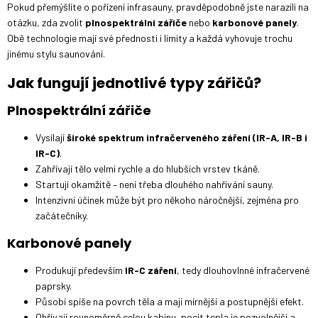
Pokud přemýšlíte o pořízení infrasauny, pravděpodobně jste narazili na
otázku, zda zvolit
plnospektrální zářiče
nebo
karbonové panely
.
Obě technologie mají své přednosti i limity a každá vyhovuje trochu
jinému stylu saunování.
Jak fungují jednotlivé typy zářičů?
Plnospektrální zářiče
Vysílají
široké spektrum infračerveného záření (IR-A, IR-B i
IR-C)
.
Zahřívají tělo velmi rychle a do hlubších vrstev tkáně.
Startují okamžitě – není třeba dlouhého nahřívání sauny.
Intenzivní účinek může být pro někoho náročnější, zejména pro
začátečníky.
Karbonové panely
Produkují především
IR-C záření
, tedy dlouhovlnné infračervené
paprsky.
Působí spíše na povrch těla a mají mírnější a postupnější efekt.
Ohřívají rovnoměrně celou kabinu, pocit tepla je pozvolnější a