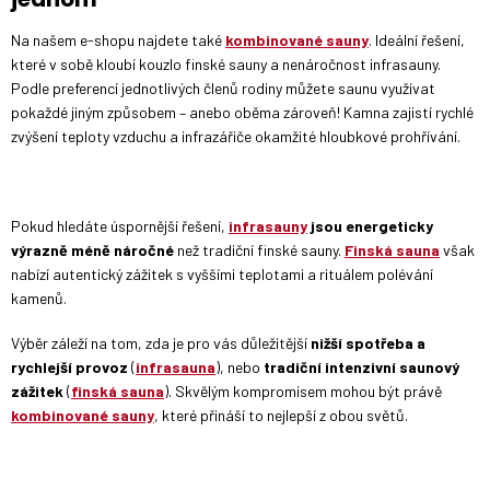
Na našem e-shopu najdete také
kombinované sauny
. Ideální řešení,
které v sobě kloubí kouzlo finské sauny a nenáročnost infrasauny.
Podle preferencí jednotlivých členů rodiny můžete saunu využívat
pokaždé jiným způsobem – anebo oběma zároveň! Kamna zajistí rychlé
zvýšení teploty vzduchu a infrazářiče okamžité hloubkové prohřívání.
Pokud hledáte úspornější řešení,
infrasauny
jsou energeticky
výrazně méně náročné
než tradiční finské sauny.
Finská sauna
však
nabízí autentický zážitek s vyššími teplotami a rituálem polévání
kamenů.
Výběr záleží na tom, zda je pro vás důležitější
nižší spotřeba a
rychlejší provoz
(
infrasauna
), nebo
tradiční intenzivní saunový
zážitek
(
finská sauna
). Skvělým kompromisem mohou být právě
kombinované sauny
, které přináší to nejlepší z obou světů.