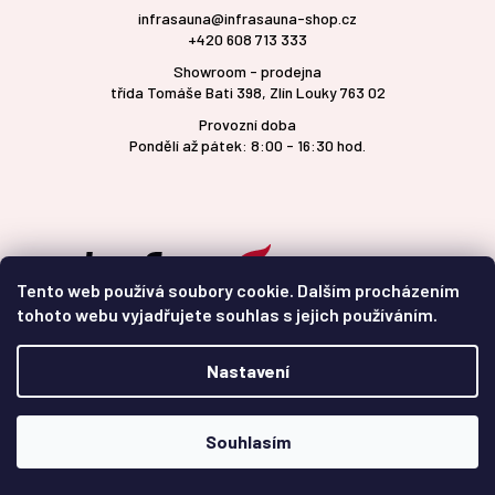
infrasauna@infrasauna-shop.cz
+420 608 713 333
Showroom - prodejna
třída Tomáše Bati 398, Zlín Louky 763 02
Provozní doba
Pondělí až pátek: 8:00 - 16:30 hod.
Tento web používá soubory cookie. Dalším procházením
tohoto webu vyjadřujete souhlas s jejich používáním.
Nastavení
Vytvořil Shoptet
Souhlasím
Copyright 2026
infrasauna-shop.cz
. Všechna práva
vyhrazena.