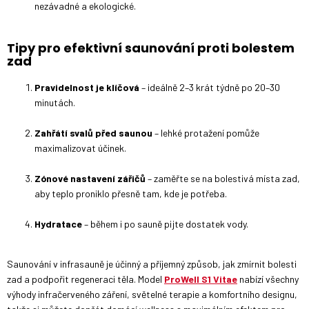
nezávadné a ekologické.
Tipy pro efektivní saunování proti bolestem
zad
Pravidelnost je klíčová
– ideálně 2–3 krát týdně po 20–30
minutách.
Zahřátí svalů před saunou
– lehké protažení pomůže
maximalizovat účinek.
Zónové nastavení zářičů
– zaměřte se na bolestivá místa zad,
aby teplo proniklo přesně tam, kde je potřeba.
Hydratace
– během i po sauně pijte dostatek vody.
Saunování v infrasauně je účinný a příjemný způsob, jak zmírnit bolesti
zad a podpořit regeneraci těla. Model
ProWell S1 Vitae
nabízí všechny
výhody infračerveného záření, světelné terapie a komfortního designu,