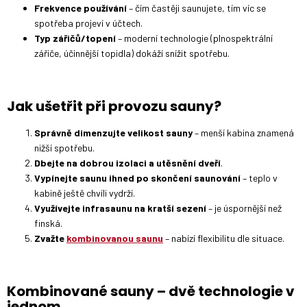
Frekvence používání
– čím častěji saunujete, tím víc se
spotřeba projeví v účtech.
Typ zářičů/topení
– moderní technologie (plnospektrální
zářiče, účinnější topidla) dokáží snížit spotřebu.
Jak ušetřit při provozu sauny?
Správně dimenzujte velikost sauny
– menší kabina znamená
nižší spotřebu.
Dbejte na dobrou izolaci a utěsnění dveří
.
Vypínejte saunu ihned po skončení saunování
– teplo v
kabině ještě chvíli vydrží.
Využívejte infrasaunu na kratší sezení
– je úspornější než
finská.
Zvažte
kombinovanou saunu
– nabízí flexibilitu dle situace.
Kombinované sauny – dvě technologie v
jednom