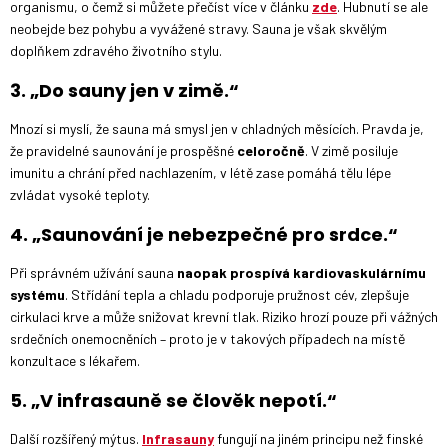
organismu, o čemž si můžete přečíst více v článku
zde
. Hubnutí se ale
neobejde bez pohybu a vyvážené stravy. Sauna je však skvělým
doplňkem zdravého životního stylu.
3. „Do sauny jen v zimě.“
Mnozí si myslí, že sauna má smysl jen v chladných měsících. Pravda je,
že pravidelné saunování je prospěšné
celoročně
. V zimě posiluje
imunitu a chrání před nachlazením, v létě zase pomáhá tělu lépe
zvládat vysoké teploty.
4. „Saunování je nebezpečné pro srdce.“
Při správném užívání sauna
naopak prospívá kardiovaskulárnímu
systému
. Střídání tepla a chladu podporuje pružnost cév, zlepšuje
cirkulaci krve a může snižovat krevní tlak. Riziko hrozí pouze při vážných
srdečních onemocněních – proto je v takových případech na místě
konzultace s lékařem.
5. „V infrasauně se člověk nepotí.“
Další rozšířený mýtus.
Infrasauny
fungují na jiném principu než finské