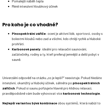
Pomalejší náběh tepla
Méně intenzivní hloubkový účinek
Pro koho je co vhodné?
Plnospektrální zářiče
: ocení je aktivní lidé, sportovci, osoby s
bolestmi kloubů nebo zad a všichni, kdo chtějí rychlé a hluboké
prohřátí.
Karbonové panely
: ideální pro relaxační saunování,
začátečníky, rodiny a ty, kteří preferují jemnější a delší pobyt v
sauně.
Univerzální odpověď na otázku „co je lepší?“ neexistuje. Pokud hledáte
intenzivní, okamžitý a hluboký účinek, sáhněte po
plnospektrálních
zářičích
. Pokud si saunu pořizujete hlavně pro klidnou relaxaci,
pravděpodobně vám bude vyhovovat více
karbonová technologie
.
Nejlepší variantou bývá kombinace
obou systémů, která nabízí to