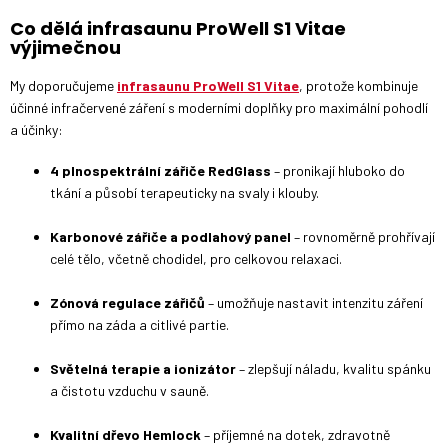
Co dělá infrasaunu ProWell S1 Vitae
výjimečnou
My doporučujeme
infrasaunu ProWell S1 Vitae
, protože kombinuje
účinné infračervené záření s moderními doplňky pro maximální pohodlí
a účinky:
4 plnospektrální zářiče RedGlass
– pronikají hluboko do
tkání a působí terapeuticky na svaly i klouby.
Karbonové zářiče a podlahový panel
– rovnoměrně prohřívají
celé tělo, včetně chodidel, pro celkovou relaxaci.
Zónová regulace zářičů
– umožňuje nastavit intenzitu záření
přímo na záda a citlivé partie.
Světelná terapie a ionizátor
– zlepšují náladu, kvalitu spánku
a čistotu vzduchu v sauně.
Kvalitní dřevo Hemlock
– příjemné na dotek, zdravotně