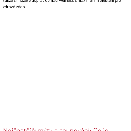
takže si můžete dopřát domácí wellness s maximálním efektem pro
zdravá záda.
Nejčastější mýty o saunování: Co je