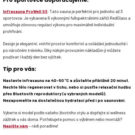
Infrasauna ProWell S3
:
Tato sauna je perfektní pro jednoho až 3
sportovce. Je vybavena 6 výkonnými fullspektrálními zářiči RedGlass a
umožňuje zónovou regulaci výkonu pro maximálně individuální
prohřívání.
Design je elegantní, vnitřní prostor komfortní a ovládání jednoduché i
po náročném tréninku. Díky nízkým provozním nákladům ji můžete
používat i každý den bez výčitek.
Tip pro vás:
Nastavte infrasaunu na 40–50 °C a zůstaňte přibližně 20 minut.
Nechte tělo regenerovat v tichu, nebo si pusťte relaxační hudbu
přes Bluetooth reproduktory (u vybraných modelů).
Nezapomeňte na dostatečnou hydrataci před i po saunování.
Vyberte si model podle vašeho životního stylu a dopřejte si wellness
zážitek u vás doma. Potřebujete pomoc s výběrem nebo montáží?
Napište nám
– rádi poradíme!