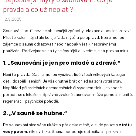
pravda a co už neplatí?
12.9.2025
Saunování patří mezi nejoblíbenější způsoby relaxace a posílení zdraví.
Přesto kolem něj stále koluje řada mýtů a polopravd, které mohou
zájemce o saunu odrazovat nebo naopak vést k nesprávnému
používání. Podívejme se na ty nejčastější a uveďme je na pravou míru.
1. „Saunování je jen pro mladé a zdravé.“
Není to pravda. Saunu mohou využívat lidé všech věkových kategorií –
děti, dospělí i senioři. Je však nutné brát ohled na zdravotní stav.
Například při srdečních onemocněních či vysokém tlaku je vhodné
poradit se s lékařem. Správně zvolené saunování může pomoci imunitě,
regeneraci i psychické pohodě.
2. „V sauně se hubne.“
Po saunování sice váha ukáže o pár deka méně, ale jde pouze o
ztrátu
vody potem
, nikoliv tuku. Sauna podporuje detoxikaci i prokrvení