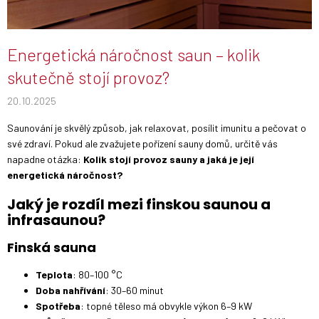
Energetická náročnost saun – kolik
skutečně stojí provoz?
20.10.2025
Saunování je skvělý způsob, jak relaxovat, posílit imunitu a pečovat o
své zdraví. Pokud ale zvažujete pořízení sauny domů, určitě vás
napadne otázka:
Kolik stojí provoz sauny a jaká je její
energetická náročnost?
Jaký je rozdíl mezi finskou saunou a
infrasaunou?
Finská sauna
Teplota
: 80–100 °C
Doba nahřívání
: 30–60 minut
Spotřeba
: topné těleso má obvykle výkon 6–9 kW