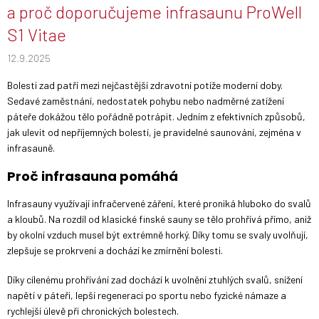
a proč doporučujeme infrasaunu ProWell
S1 Vitae
12.9.2025
Bolesti zad patří mezi nejčastější zdravotní potíže moderní doby.
Sedavé zaměstnání, nedostatek pohybu nebo nadměrné zatížení
páteře dokážou tělo pořádně potrápit. Jedním z efektivních způsobů,
jak ulevit od nepříjemných bolestí, je pravidelné saunování, zejména v
infrasauně.
Proč infrasauna pomáhá
Infrasauny využívají infračervené záření, které proniká hluboko do svalů
a kloubů. Na rozdíl od klasické finské sauny se tělo prohřívá přímo, aniž
by okolní vzduch musel být extrémně horký. Díky tomu se svaly uvolňují,
zlepšuje se prokrvení a dochází ke zmírnění bolesti.
Díky cílenému prohřívání zad dochází k uvolnění ztuhlých svalů, snížení
napětí v páteři, lepší regeneraci po sportu nebo fyzické námaze a
rychlejší úlevě při chronických bolestech.