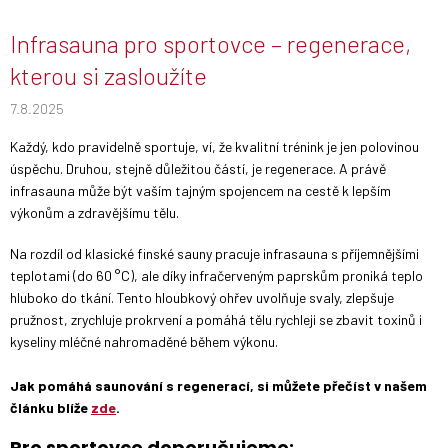
Infrasauna pro sportovce – regenerace,
kterou si zasloužíte
7.8.2025
Každý, kdo pravidelně sportuje, ví, že kvalitní trénink je jen polovinou
úspěchu. Druhou, stejně důležitou částí, je regenerace. A právě
infrasauna může být vaším tajným spojencem na cestě k lepším
výkonům a zdravějšímu tělu.
Na rozdíl od klasické finské sauny pracuje infrasauna s příjemnějšími
teplotami (do 60 °C), ale díky infračerveným paprskům proniká teplo
hluboko do tkání. Tento hloubkový ohřev uvolňuje svaly, zlepšuje
pružnost, zrychluje prokrvení a pomáhá tělu rychleji se zbavit toxinů i
kyseliny mléčné nahromaděné během výkonu.
Jak pomáhá saunování s regenerací, si můžete přečíst v našem
článku blíže
zde
.
Pro sportovce doporučujeme: