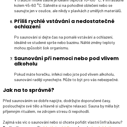
kolem 45–60 °C. Sáhněte si na pohodlné oblečení nebo se
saunujte jen v osušce, ale nikdy v plavkách z umělých materiálů.
Příliš rychlé vstávání a nedostatečné
ochlazení
Po saunování si dejte čas na pomalé vstávání a ochlazení,
ideálně ve studené sprše nebo bazénu. Náhlé změny teploty
mohou způsobit šok organismu.
Saunování při nemoci nebo pod vlivem
alkoholu
Pokud máte horečku, infekci nebo jste pod vlivem alkoholu,
saunování raději vynechejte. Může to být pro vás nebezpečné.
Jak na to správně?
Před saunováním se dobře napijte, dodržujte doporučené časy,
poslouchejte své tělo a hlavně si užívejte relaxaci. Sauna by měla být
příjemným rituálem, ne zdrojem stresu či nepohodlí.
Zajímá vás víc o saunování nebo si chcete pořídit vlastní (infra)saunu?