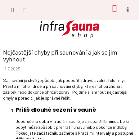
Přejít
NÁKUP
na
obsah
KOŠÍK
Nejčastější chyby při saunování a jak se jim
vyhnout
11.7.2025
Saunování je skvělý způsob, jak podpořit zdraví, uvolnit tělo i mysl.
Přesto mnoho lidí dělá při saunování chyby, které mohou zhoršit
zážitek nebo dokonce ohrozit zdraví. Pojďme si shrnout nejčastější
omyly a poradit, jak je správně řešit.
Příliš dlouhé sezení v sauně
Doporučená doba v tradiční sauně je zhruba 8–15 minut. Delší
pobyt může způsobit přehřátí, únavu nebo dokonce mdloby.
Pokud jste začátečník, začněte s kratšími intervaly a postupně
délku zvyšujte.