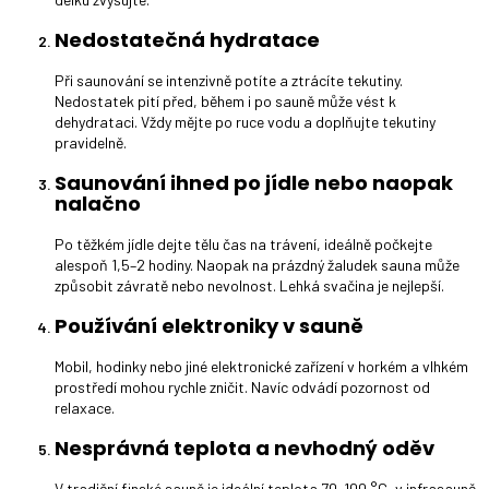
Nedostatečná hydratace
Při saunování se intenzivně potíte a ztrácíte tekutiny.
Nedostatek pití před, během i po sauně může vést k
dehydrataci. Vždy mějte po ruce vodu a doplňujte tekutiny
pravidelně.
Saunování ihned po jídle nebo naopak
nalačno
Po těžkém jídle dejte tělu čas na trávení, ideálně počkejte
alespoň 1,5–2 hodiny. Naopak na prázdný žaludek sauna může
způsobit závratě nebo nevolnost. Lehká svačina je nejlepší.
Používání elektroniky v sauně
Mobil, hodinky nebo jiné elektronické zařízení v horkém a vlhkém
prostředí mohou rychle zničit. Navíc odvádí pozornost od
relaxace.
Nesprávná teplota a nevhodný oděv
V tradiční finské sauně je ideální teplota 70–100 °C, v infrasauně