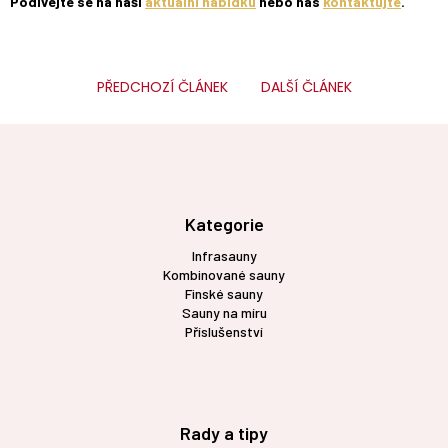
Podívejte se na naši
aktuální nabídku
nebo nás
kontaktujte
.
PŘEDCHOZÍ ČLÁNEK
DALŠÍ ČLÁNEK
Z
á
p
a
t
Kategorie
í
Infrasauny
Kombinované sauny
Finské sauny
Sauny na míru
Příslušenství
Rady a tipy