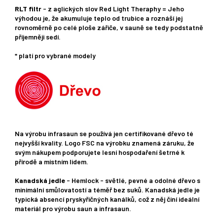
RLT filtr
- z aglických slov Red Light Theraphy = Jeho
výhodou je, že akumuluje teplo od trubice a roznáší jej
rovnoměrně po celé ploše zářiče, v sauně se tedy podstatně
příjemněji sedí.
* platí pro vybrané modely
Na výrobu infrasaun se používá jen certifikované dřevo té
nejvyšší kvality. Logo FSC na výrobku znamená záruku, že
svým nákupem podporujete lesní hospodaření šetrné k
přírodě a místním lidem.
Kanadská jedle
- Hemlock - světlé, pevné a odolné dřevo s
minimální smůlovatostí a téměř bez suků. Kanadská jedle je
typická absencí pryskyřičných kanálků, což z něj činí ideální
materiál pro výrobu saun a infrasaun.