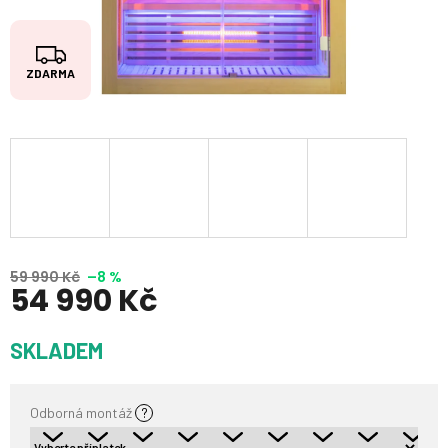
Z
ZDARMA
D
A
R
M
A
59 990 Kč
–8 %
54 990 Kč
Měrná
SKLADEM
cena:
Odborná montáž
?