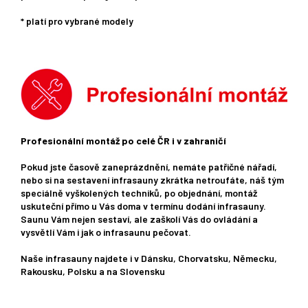
* platí pro vybrané modely
Profesionální montáž po celé ČR i v zahraničí
Pokud jste časově zaneprázdnění, nemáte patřičné nářadí,
nebo si na sestavení infrasauny zkrátka netroufáte, náš tým
speciálně vyškolených techniků, po objednání, montáž
uskuteční přímo u Vás doma v termínu dodání infrasauny.
Saunu Vám nejen sestaví, ale zaškolí Vás do ovládání a
vysvětlí Vám i jak o infrasaunu pečovat.
Naše infrasauny najdete i v Dánsku, Chorvatsku, Německu,
Rakousku, Polsku a na Slovensku