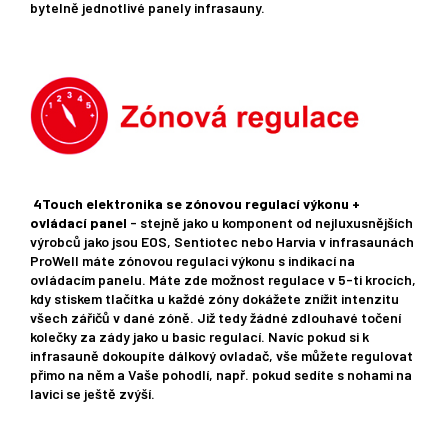
bytelně jednotlivé panely infrasauny.
4Touch elektronika se zónovou regulací výkonu +
ovládací panel
- stejně jako u komponent od nejluxusnějších
výrobců jako jsou EOS, Sentiotec nebo Harvia v infrasaunách
ProWell máte zónovou regulaci výkonu s indikací na
ovládacím panelu. Máte zde možnost regulace v 5-ti krocích,
kdy stiskem tlačítka u každé zóny dokážete znížit intenzitu
všech zářičů v dané zóně. Již tedy žádné zdlouhavé točení
kolečky za zády jako u basic regulací. Navíc pokud si k
infrasauně dokoupíte dálkový ovladač, vše můžete regulovat
přimo na něm a Vaše pohodlí, např. pokud sedíte s nohami na
lavici se ještě zvýší.