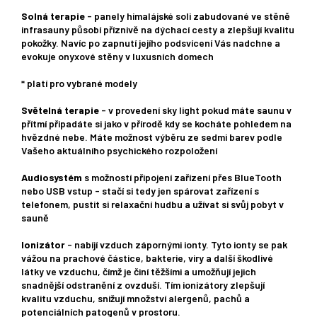
Solná terapie
- panely himalájské soli zabudované ve stěně
infrasauny působí příznivě na dýchací cesty a zlepšují kvalitu
pokožky. Navíc po zapnutí jejího podsvícení Vás nadchne a
evokuje onyxové stěny v luxusních domech
* platí pro vybrané modely
Světelná terapie
- v provedení sky light pokud máte saunu v
přítmí připadáte si jako v přírodě kdy se kocháte pohledem na
hvězdné nebe. Máte možnost výběru ze sedmi barev podle
Vašeho aktuálního psychického rozpoložení
Audiosystém
s možností připojení zařízení přes BlueTooth
nebo USB vstup - stačí si tedy jen spárovat zařízení s
telefonem, pustit si relaxační hudbu a užívat si svůj pobyt v
sauně
Ionizátor
- nabíjí vzduch zápornými ionty. Tyto ionty se pak
vážou na prachové částice, bakterie, viry a další škodlivé
látky ve vzduchu, čímž je činí těžšími a umožňují jejich
snadnější odstranění z ovzduší. Tím ionizátory zlepšují
kvalitu vzduchu, snižují množství alergenů, pachů a
potenciálních patogenů v prostoru.