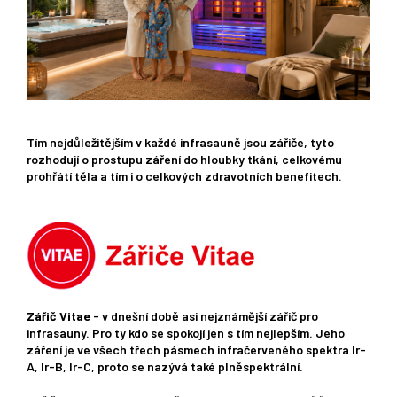
Tím nejdůležitějším v každé infrasauně jsou zářiče, tyto
rozhodují o prostupu záření do hloubky tkání, celkovému
prohřátí těla a tím i o celkových zdravotních benefitech.
Zářič Vitae
- v dnešní době asi nejznámější zářič pro
infrasauny. Pro ty kdo se spokojí jen s tím nejlepším. Jeho
záření je ve všech třech pásmech infračerveného spektra Ir-
A, Ir-B, Ir-C, proto se nazývá také plněspektrální.