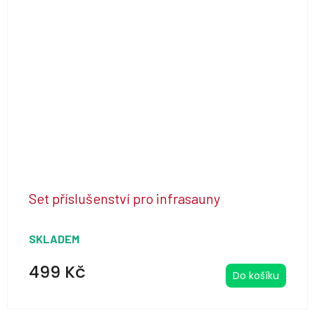
5
hvězdiček.
Set příslušenství pro infrasauny
SKLADEM
499 Kč
Do košíku