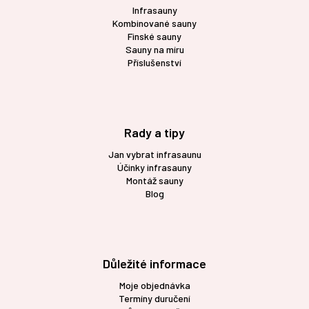
í
Infrasauny
Kombinované sauny
Finské sauny
Sauny na míru
Příslušenství
Rady a tipy
Jan vybrat infrasaunu
Účinky infrasauny
Montáž sauny
Blog
Důležité informace
Moje objednávka
Termíny duručení