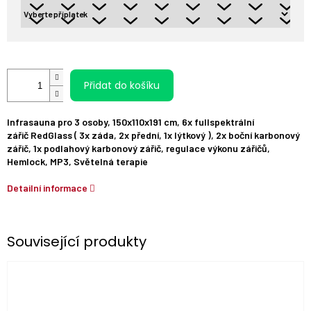
Přidat do košíku
Infrasauna pro 3 osoby, 150x110x191 cm, 6x fullspektrální
zářič RedGlass ( 3x záda, 2x přední, 1x lýtkový ), 2x boční karbonový
zářič, 1x podlahový karbonový zářič, regulace výkonu zářičů,
Hemlock, MP3, Světelná terapie
Detailní informace
Související produkty