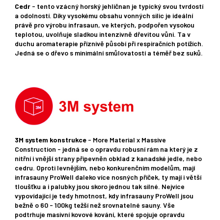
Cedr
- tento vzácný horský jehličnan je typický svou tvrdostí
a odolností. Díky vysokému obsahu vonných silic je ideální
právě pro výrobu infrasaun, ve kterých, podpořen vysokou
teplotou, uvolňuje sladkou intenzivně dřevitou vůni. Ta v
duchu aromaterapie příznivě působí při respiračních potížích.
Jedná se o dřevo s minimální smůlovatostí a téměř bez suků.
3M system konstrukce
- More Material x Massive
Construction - jedná se o opravdu robusní rám na který je z
nitřní i vnější strany připevněn obklad z kanadské jedle, nebo
cedru. Oproti levnějším, nebo konkurenčním modelům, mají
infrasauny ProWell daleko více nosných příček, ty mají i větší
tloušťku a i palubky jsou skoro jednou tak silné. Nejvíce
vypovídající je tedy hmotnost, kdy infrasauny ProWell jsou
bežně o 60 - 100kg težší než srovnatelné sauny. Vše
podtrhuje masivní kovové kování, které spojuje opravdu