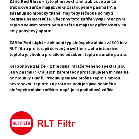
Zářič Red Glass
- tyto plněspektrální trubicové zářiče
trubicové zářiče mají již velké zastoupení v pásmu IrA a
zasahují do hloubky tkáně. Mají tedy léčebné účinky z
hlediska nemocí kůže. Všechny tyto zářiče vyvíjí i intenzivní
teplo s velkým prostupem do těla a mají tedy příznivý vliv na
celý pohybový aparát.
Zářiče Red Light
- základní typ plněspektrálních zářičů bez
RLT filtru pro terapii červeným světlem. Jeho intenzivní
teplota je vhodná pro cílené působení tepla na určité patrie.
Karbonové zářiče
- z hlediska infračerveného spektra jsou
jen v pásmu Ir-C a jejich záření tedy prostupuje jen minimálně
do hloubky tkáně. Produkují sálavé plošné teplo s nízkou
povrchovou teplotou a proto se hodí jen jako doplněk k
plněspektrálním zářičům, např. jako podlahové zářiče