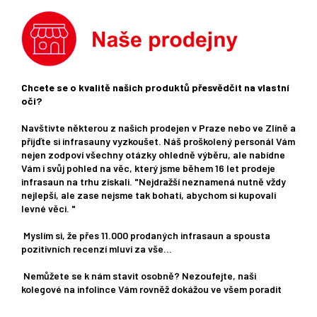
Chcete se o kvalitě našich produktů přesvědčit na vlastní
oči?
Navštivte některou z našich prodejen v Praze nebo ve Zlíně a
přijďte si infrasauny vyzkoušet. Náš proškolený personál Vám
nejen zodpoví všechny otázky ohledně výběru, ale nabídne
Vám i svůj pohled na věc, který jsme během 16 let prodeje
infrasaun na trhu získali. "Nejdražší neznamená nutně vždy
nejlepší, ale zase nejsme tak bohatí, abychom si kupovali
levné věci. "
Myslím si, že přes 11.000 prodaných infrasaun a spousta
pozitivních recenzí mluví za vše...
Nemůžete se k nám stavit osobně? Nezoufejte, naši
kolegové na infolince Vám rovněž dokážou ve všem poradit