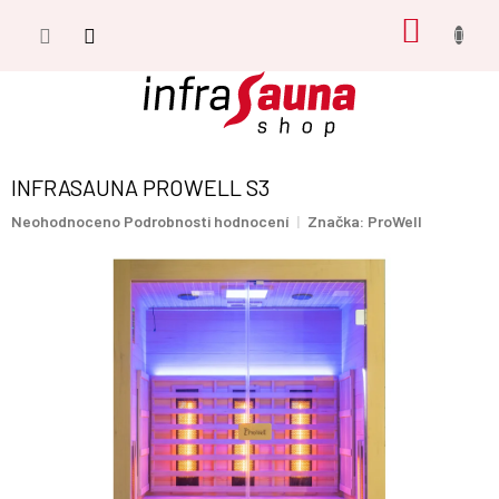
Přejít
NÁKUP
na
obsah
KOŠÍK
INFRASAUNA PROWELL S3
Průměrné
Neohodnoceno
Podrobnosti hodnocení
Značka:
ProWell
hodnocení
produktu
je
0,0
z
5
hvězdiček.