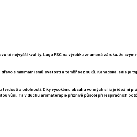
řevo té nejvyšší kvality. Logo FSC na výrobku znamená záruku, že svým
dřevo s minimální smůlovatostí a téměř bez suků. Kanadská jedle je typ
u tvrdostí a odolností. Díky vysokému obsahu vonných silic je ideální p
tou vůni. Ta v duchu aromaterapie příznivě působí při respiračních potí