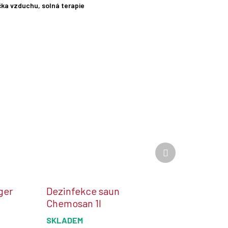
ička vzduchu, solná terapie
Další
produkt
ger
Dezinfekce saun
Chemosan 1l
SKLADEM