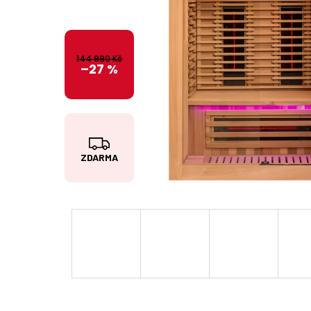
144 990 Kč
–27 %
Z
ZDARMA
D
A
R
M
A