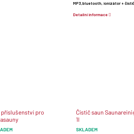
MP3,bluetooth, ionizátor + čist
Detailní informace
 příslušenství pro
Čistič saun Saunareini
rasauny
1l
LADEM
SKLADEM