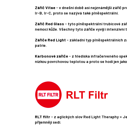
Zářič Vitae
- v dnešní době asi nejznámější zářič pr
Ir-B, Ir-C, proto se nazývá také plněspektrální.
Zářič Red Glass
- tyto plněspektrální trubicové zář
nemocí kůže. Všechny tyto zářiče vyvíjí i intenzivní
Zářiče Red Light
- základní typ plněspektrálních zá
patrie.
Karbonové zářiče
- z hlediska infračerveného spekt
nízkou povrchovou teplotou a proto se hodí jen jak
RLT filtr
- z aglických slov Red Light Theraphy = Je
příjemněji sedí.