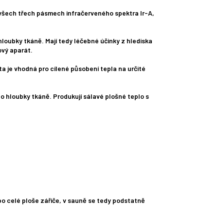
ve všech třech pásmech infračerveného spektra Ir-A,
 hloubky tkáně. Mají tedy léčebné účinky z hlediska
ový aparát.
ta je vhodná pro cílené působení tepla na určité
do hloubky tkáně. Produkují sálavé plošné teplo s
po celé ploše zářiče, v sauně se tedy podstatně