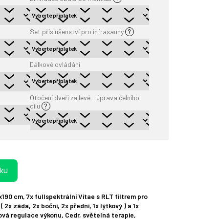
Set příslušenství pro infrasauny
?
Dálkové ovládání
Otočení dveří za levé - úprava čelního
dílu
?
íku
190 cm, 7x fullspektrální Vitae s RLT filtrem pro
 2x záda, 2x boční, 2x přední, 1x lýtkový ) a 1x
vá regulace výkonu, Cedr, světelná terapie,