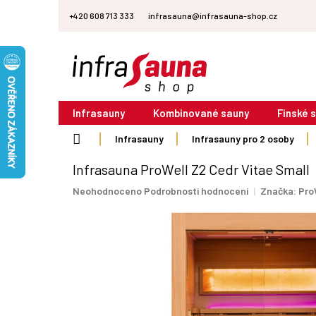
Přejít
+420 608 713 333
infrasauna@infrasauna-shop.cz
na
obsah
Infrasauny
Kombinované sauny
Finské 
Domů
Infrasauny
Infrasauny pro 2 osoby
Infrasauna ProWell Z2 Cedr Vitae Small
Průměrné
Neohodnoceno
Podrobnosti hodnocení
Značka:
Pro
hodnocení
produktu
je
0,0
z
5
hvězdiček.