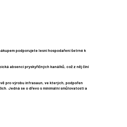
 nákupem podporujete lesní hospodaření šetrné k
ická absencí pryskyřičných kanálků, což z něj činí
rávě pro výrobu infrasaun, ve kterých, podpořen
žích. Jedná se o dřevo s minimální smůlovatostí a