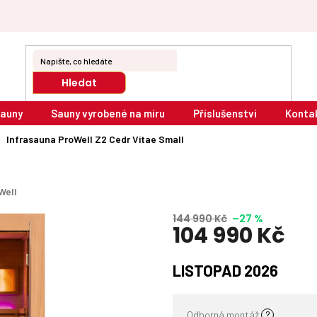
Hledat
sauny
Sauny vyrobené na míru
Příslušenství
Konta
Infrasauna ProWell Z2 Cedr Vitae Small
Well
144 990 Kč
–27 %
104 990 Kč
Měrná
LISTOPAD 2026
cena:
Odborná montáž
?