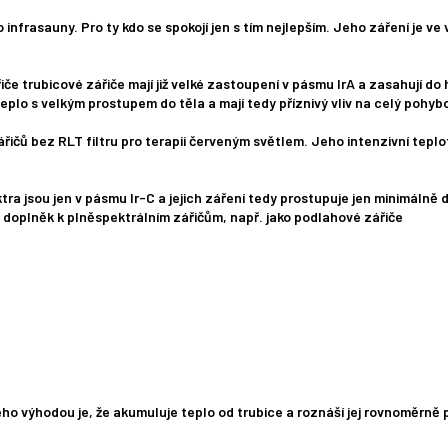
o infrasauny. Pro ty kdo se spokojí jen s tím nejlepším. Jeho záření je 
iče trubicové zářiče mají již velké zastoupení v pásmu IrA a zasahují do
 teplo s velkým prostupem do těla a mají tedy příznivý vliv na celý pohyb
řičů bez RLT filtru pro terapii červeným světlem. Jeho intenzivní teplo
ra jsou jen v pásmu Ir-C a jejich záření tedy prostupuje jen minimálně 
o doplněk k plněspektrálním zářičům, např. jako podlahové zářiče
ho výhodou je, že akumuluje teplo od trubice a roznáší jej rovnoměrně 