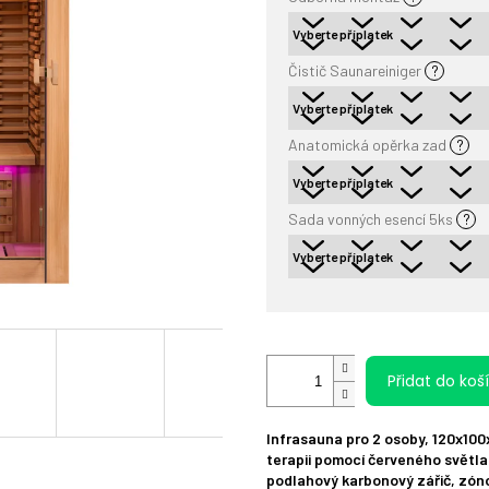
Čistič Saunareiniger
?
Anatomická opěrka zad
?
Sada vonných esencí 5ks
?
Přidat do koš
Infrasauna pro 2 osoby, 120x100x
terapii pomocí červeného světla (
podlahový karbonový zářič, zóno