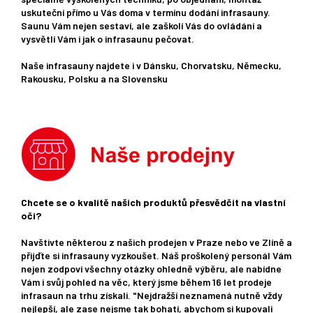
uskuteční přímo u Vás doma v termínu dodání infrasauny.
Saunu Vám nejen sestaví, ale zaškolí Vás do ovládání a
vysvětlí Vám i jak o infrasaunu pečovat.
Naše infrasauny najdete i v Dánsku, Chorvatsku, Německu,
Rakousku, Polsku a na Slovensku
Chcete se o kvalitě našich produktů přesvědčit na vlastní
oči?
Navštivte některou z našich prodejen v Praze nebo ve Zlíně a
přijďte si infrasauny vyzkoušet. Náš proškolený personál Vám
nejen zodpoví všechny otázky ohledně výběru, ale nabídne
Vám i svůj pohled na věc, který jsme během 16 let prodeje
infrasaun na trhu získali. "Nejdražší neznamená nutně vždy
nejlepší, ale zase nejsme tak bohatí, abychom si kupovali