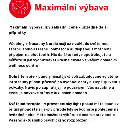
Maximální výbava již v základní ceně - už žádné další
příplatky
Všechny infrasauny Nordio mají už v základu světelnou
terapii, solnou terapii, ionizátor a audiopanel s možností
připojení na bluetooth. Nic dalšího tedy nepotřebujete a
můžete si jen vychutnávat krásné chvíle ve vašem domácím
wellness centru.
Solná terapie
- panely himalájské soli zabudované ve stěně
infrasauny působí příznivě na dýchací cesty a zlepšují kvalitu
pokožky. Navíc po zapnutí jejího podsvícení Vás nadchne a
evokuje onyxové stěny v luxusních domech
Světelná terapie
- v provedení sky light pokud máte saunu v
přítmí připadáte si jako v přírodě kdy se kocháte pohledem na
hvězdné nebe. Máte možnost výběru ze sedmi barev podle
Vašeho aktuálního psychického rozpoložení