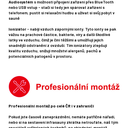
Audiosystém
s možností připojení zařízení přes BlueTooth
nebo USB vstup - stačí si tedy jen spárovat zařízení s
telefonem, pustit si relaxační hudbu a užívat si svůj pobyt v
sauně
Ionizátor
- nabíjí vzduch zápornými ionty. Tyto ionty se pak
vážou na prachové částice, bakterie, viry a další škodlivé
látky ve vzduchu, čímž je činí těžšími a umožňují jejich
snadnější odstranění z ovzduší. Tím ionizátory zlepšují
kvalitu vzduchu, snižují množství alergenů, pachů a
potenciálních patogenů v prostoru.
Profesionální montáž po celé ČR i v zahraničí
Pokud jste časově zaneprázdnění, nemáte patřičné nářadí,
nebo si na sestavení infrasauny zkrátka netroufáte, náš tým
speciálně vyškolených techniků, po objednání, montáž