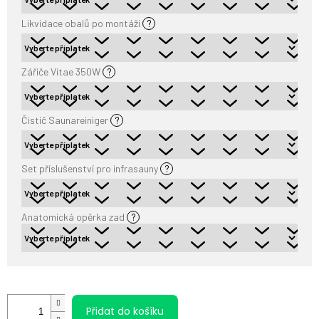
Likvidace obalů po montáži
?
Zářiče Vitae 350W
?
Čistič Saunareiniger
?
Set příslušenství pro infrasauny
?
Anatomická opěrka zad
?
Přidat do košíku