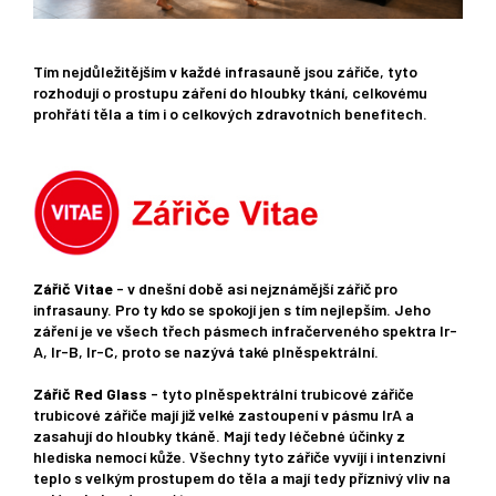
Tím nejdůležitějším v každé infrasauně jsou zářiče, tyto
rozhodují o prostupu záření do hloubky tkání, celkovému
prohřátí těla a tím i o celkových zdravotních benefitech.
Zářič Vitae
- v dnešní době asi nejznámější zářič pro
infrasauny. Pro ty kdo se spokojí jen s tím nejlepším. Jeho
záření je ve všech třech pásmech infračerveného spektra Ir-
A, Ir-B, Ir-C, proto se nazývá také plněspektrální.
Zářič Red Glass
- tyto plněspektrální trubicové zářiče
trubicové zářiče mají již velké zastoupení v pásmu IrA a
zasahují do hloubky tkáně. Mají tedy léčebné účinky z
hlediska nemocí kůže. Všechny tyto zářiče vyvíjí i intenzivní
teplo s velkým prostupem do těla a mají tedy příznivý vliv na