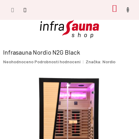
Přejít
NÁKUP
na
obsah
KOŠÍK
Infrasauna Nordio N2G Black
Průměrné
Neohodnoceno
Podrobnosti hodnocení
Značka:
Nordio
hodnocení
produktu
je
0,0
z
5
hvězdiček.