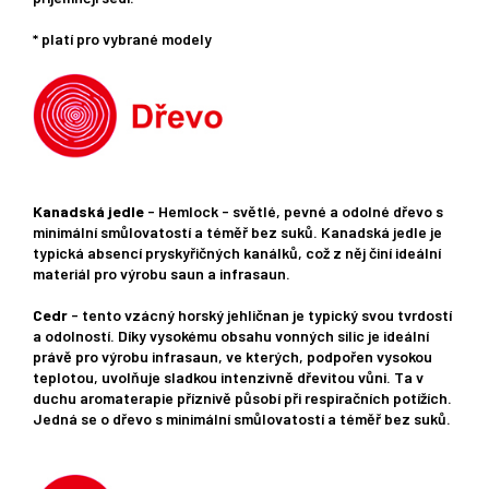
* platí pro vybrané modely
Kanadská jedle
- Hemlock - světlé, pevné a odolné dřevo s
minimální smůlovatostí a téměř bez suků. Kanadská jedle je
typická absencí pryskyřičných kanálků, což z něj činí ideální
materiál pro výrobu saun a infrasaun.
Cedr
- tento vzácný horský jehličnan je typický svou tvrdostí
a odolností. Díky vysokému obsahu vonných silic je ideální
právě pro výrobu infrasaun, ve kterých, podpořen vysokou
teplotou, uvolňuje sladkou intenzivně dřevitou vůni. Ta v
duchu aromaterapie příznivě působí při respiračních potížích.
Jedná se o dřevo s minimální smůlovatostí a téměř bez suků.