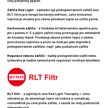
celý pohybový aparát.
Zářiče Red Light
- základní typ plněspektrálních zářičů bez
RLT filtru pro terapii červeným světlem. Jeho intenzivní
teplota je vhodná pro cílené působení tepla na určité patrie.
Karbonové zářiče
- z hlediska infračerveného spektra jsou
jen v pásmu Ir-C a jejich záření tedy prostupuje jen minimálně
do hloubky tkáně. Produkují sálavé plošné teplo s nízkou
povrchovou teplotou a proto se hodí jen jako doplněk k
plněspektrálním zářičům, např. jako podlahové zářiče
Regulace výkonu zářičů
- každý plněspektrální zářič mimo
lýtkového je možné samostatně regulovat otočným kolečkem
RLT filtr
- z aglických slov Red Light Theraphy = Jeho
výhodou je, že akumuluje teplo od trubice a roznáší jej
rovnoměrně po celé ploše zářiče, v sauně se tedy podstatně
příjemněji sedí.