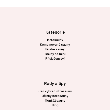
Z
á
p
a
t
Kategorie
í
Infrasauny
Kombinované sauny
Finské sauny
Sauny na míru
Příslušenství
Rady a tipy
Jan vybrat infrasaunu
Účinky infrasauny
Montáž sauny
Blog