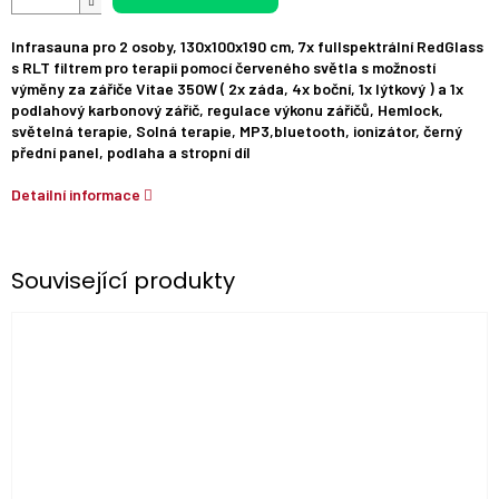
Infrasauna pro 2 osoby, 130x100x190 cm, 7x fullspektrální RedGlass
s RLT filtrem pro terapii pomocí červeného světla s možností
výměny za zářiče Vitae 350W ( 2x záda, 4x boční, 1x lýtkový ) a 1x
podlahový karbonový zářič, regulace výkonu zářičů, Hemlock,
světelná terapie, Solná terapie, MP3,bluetooth, ionizátor, černý
přední panel, podlaha a stropní díl
Detailní informace
Související produkty