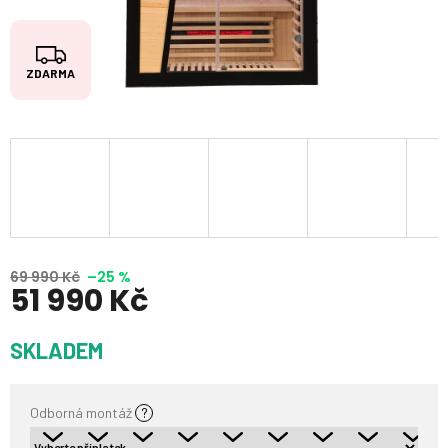
Z
ZDARMA
D
A
R
M
A
69 990 Kč
–25 %
51 990 Kč
Měrná
SKLADEM
cena:
Odborná montáž
?