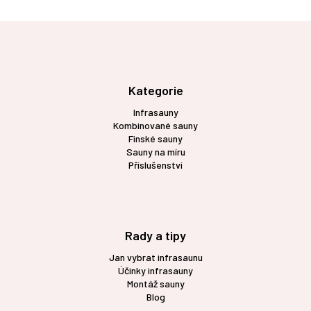
Z
á
p
a
t
Kategorie
í
Infrasauny
Kombinované sauny
Finské sauny
Sauny na míru
Příslušenství
Rady a tipy
Jan vybrat infrasaunu
Účinky infrasauny
Montáž sauny
Blog