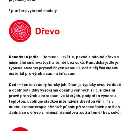
* platí pro vybrané modely
Kanadská jedle
- Hemlock - světlé, pevné a odolné dřevo s
minimální smůlovatostí a téměř bez suků. Kanadská jedle je
typická absencí pryskyřičných kanálků, což z něj činí ideální
materiál pro výrobu saun a infrasaun.
Cedr
- tento vzácný horský jehličnan je typický svou tvrdostí
a odolností. Díky vysokému obsahu vonných silic je ideální
právě pro výrobu infrasaun, ve kterých, podpořen vysokou
teplotou, uvolňuje sladkou intenzivně dřevitou vůni. Ta v
duchu aromaterapie příznivě působí při respiračních potížích.
Jedná se o dřevo s minimální smůlovatostí a téměř bez suků.