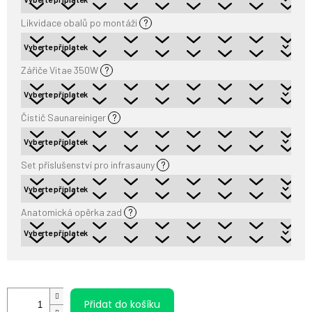
Likvidace obalů po montáži
?
Zářiče Vitae 350W
?
Čistič Saunareiniger
?
Set příslušenství pro infrasauny
?
Anatomická opěrka zad
?
Přidat do košíku