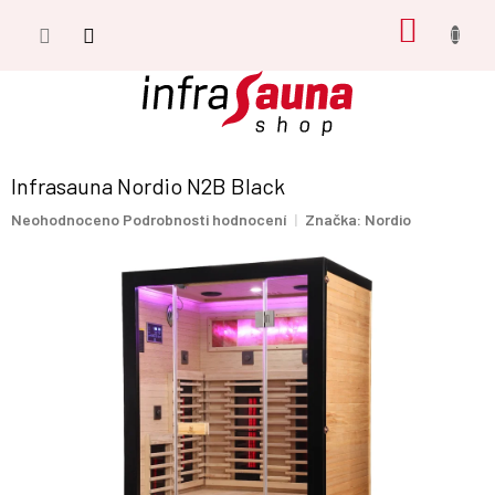
Přejít
NÁKUP
na
obsah
KOŠÍK
Infrasauna Nordio N2B Black
Průměrné
Neohodnoceno
Podrobnosti hodnocení
Značka:
Nordio
hodnocení
produktu
je
0,0
z
5
hvězdiček.