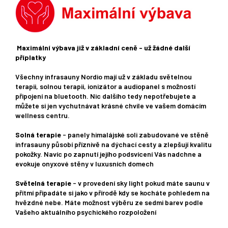
Maximální výbava již v základní ceně - už žádné další
příplatky
Všechny infrasauny Nordio mají už v základu světelnou
terapii, solnou terapii, ionizátor a audiopanel s možností
připojení na bluetooth. Nic dalšího tedy nepotřebujete a
můžete si jen vychutnávat krásné chvíle ve vašem domácím
wellness centru.
Solná terapie
- panely himalájské soli zabudované ve stěně
infrasauny působí příznivě na dýchací cesty a zlepšují kvalitu
pokožky. Navíc po zapnutí jejího podsvícení Vás nadchne a
evokuje onyxové stěny v luxusních domech
Světelná terapie
- v provedení sky light pokud máte saunu v
přítmí připadáte si jako v přírodě kdy se kocháte pohledem na
hvězdné nebe. Máte možnost výběru ze sedmi barev podle
Vašeho aktuálního psychického rozpoložení