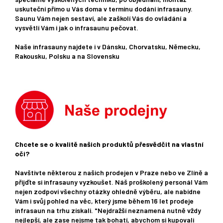
uskuteční přímo u Vás doma v termínu dodání infrasauny.
Saunu Vám nejen sestaví, ale zaškolí Vás do ovládání a
vysvětlí Vám i jak o infrasaunu pečovat.
Naše infrasauny najdete i v Dánsku, Chorvatsku, Německu,
Rakousku, Polsku a na Slovensku
Chcete se o kvalitě našich produktů přesvědčit na vlastní
oči?
Navštivte některou z našich prodejen v Praze nebo ve Zlíně a
přijďte si infrasauny vyzkoušet. Náš proškolený personál Vám
nejen zodpoví všechny otázky ohledně výběru, ale nabídne
Vám i svůj pohled na věc, který jsme během 16 let prodeje
infrasaun na trhu získali. "Nejdražší neznamená nutně vždy
nejlepší, ale zase nejsme tak bohatí, abychom si kupovali