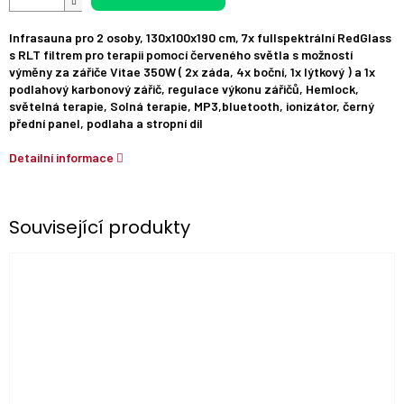
Infrasauna pro 2 osoby, 130x100x190 cm, 7x fullspektrální RedGlass
s RLT filtrem pro terapii pomocí červeného světla s možností
výměny za zářiče Vitae 350W ( 2x záda, 4x boční, 1x lýtkový ) a 1x
podlahový karbonový zářič, regulace výkonu zářičů, Hemlock,
světelná terapie, Solná terapie, MP3,bluetooth, ionizátor, černý
přední panel, podlaha a stropní díl
Detailní informace
Související produkty