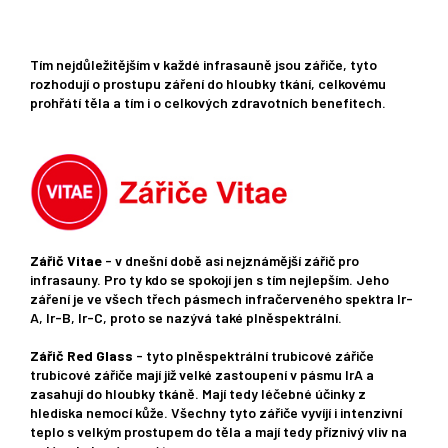
Tím nejdůležitějším v každé infrasauně jsou zářiče, tyto
rozhodují o prostupu záření do hloubky tkání, celkovému
prohřátí těla a tím i o celkových zdravotních benefitech.
Zářič Vitae
- v dnešní době asi nejznámější zářič pro
infrasauny. Pro ty kdo se spokojí jen s tím nejlepším. Jeho
záření je ve všech třech pásmech infračerveného spektra Ir-
A, Ir-B, Ir-C, proto se nazývá také plněspektrální.
Zářič Red Glass
- tyto plněspektrální trubicové zářiče
trubicové zářiče mají již velké zastoupení v pásmu IrA a
zasahují do hloubky tkáně. Mají tedy léčebné účinky z
hlediska nemocí kůže. Všechny tyto zářiče vyvíjí i intenzivní
teplo s velkým prostupem do těla a mají tedy příznivý vliv na