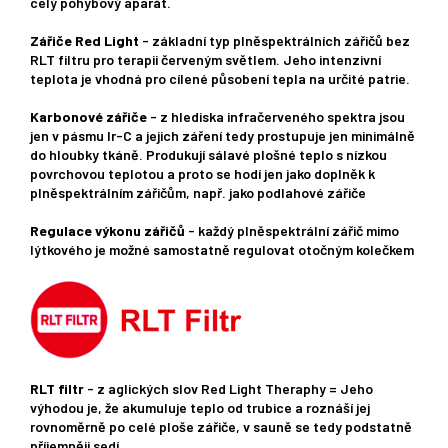
celý pohybový aparát.
Zářiče Red Light
- základní typ plněspektrálních zářičů bez
RLT filtru pro terapii červeným světlem. Jeho intenzivní
teplota je vhodná pro cílené působení tepla na určité patrie.
Karbonové zářiče
- z hlediska infračerveného spektra jsou
jen v pásmu Ir-C a jejich záření tedy prostupuje jen minimálně
do hloubky tkáně. Produkují sálavé plošné teplo s nízkou
povrchovou teplotou a proto se hodí jen jako doplněk k
plněspektrálním zářičům, např. jako podlahové zářiče
Regulace výkonu zářičů
- každý plněspektrální zářič mimo
lýtkového je možné samostatně regulovat otočným kolečkem
RLT filtr
- z aglických slov Red Light Theraphy = Jeho
výhodou je, že akumuluje teplo od trubice a roznáší jej
rovnoměrně po celé ploše zářiče, v sauně se tedy podstatně
příjemněji sedí.