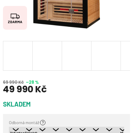
Z
ZDARMA
D
A
R
M
A
69 990 Kč
–28 %
49 990 Kč
Měrná
SKLADEM
cena:
Odborná montáž
?