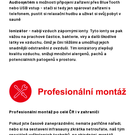
Audiosystém
s možností připojení zařízení přes BlueTooth
nebo USB vstup - stačí si tedy jen spárovat zařízení s
telefonem, pustit si relaxační hudbu a užívat si svůj pobyt v
sauně
Ionizátor
- nabíjí vzduch zápornými ionty. Tyto ionty se pak
vážou na prachové částice, bakterie, viry a další škodlivé
látky ve vzduchu, čímž je činí těžšími a umožňují jejich
snadnější odstranění z ovzduší. Tím ionizátory zlepšují
kvalitu vzduchu, snižují množství alergenů, pachů a
potenciálních patogenů v prostoru.
Profesionální montáž po celé ČR i v zahraničí
Pokud jste časově zaneprázdnění, nemáte patřičné nářadí,
nebo si na sestavení infrasauny zkrátka netroufáte, náš tým
speciálně vyškolených techniků, po objednání, montáž