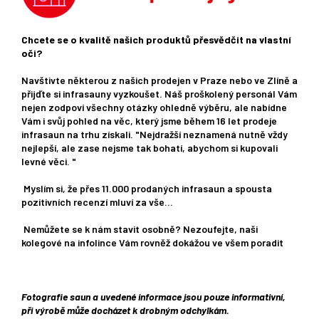
Chcete se o kvalitě našich produktů přesvědčit na vlastní
oči?
Navštivte některou z našich prodejen v Praze nebo ve Zlíně a
přijďte si infrasauny vyzkoušet. Náš proškolený personál Vám
nejen zodpoví všechny otázky ohledně výběru, ale nabídne
Vám i svůj pohled na věc, který jsme během 16 let prodeje
infrasaun na trhu získali. "Nejdražší neznamená nutně vždy
nejlepší, ale zase nejsme tak bohatí, abychom si kupovali
levné věci. "
Myslím si, že přes 11.000 prodaných infrasaun a spousta
pozitivních recenzí mluví za vše...
Nemůžete se k nám stavit osobně? Nezoufejte, naši
kolegové na infolince Vám rovněž dokážou ve všem poradit
Fotografie saun a uvedené informace jsou pouze informativní,
při výrobě může docházet k drobným odchylkám.