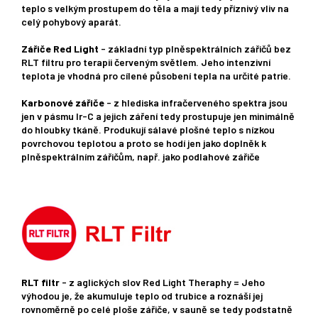
teplo s velkým prostupem do těla a mají tedy příznivý vliv na
celý pohybový aparát.
Zářiče Red Light
- základní typ plněspektrálních zářičů bez
RLT filtru pro terapii červeným světlem. Jeho intenzivní
teplota je vhodná pro cílené působení tepla na určité patrie.
Karbonové zářiče
- z hlediska infračerveného spektra jsou
jen v pásmu Ir-C a jejich záření tedy prostupuje jen minimálně
do hloubky tkáně. Produkují sálavé plošné teplo s nízkou
povrchovou teplotou a proto se hodí jen jako doplněk k
plněspektrálním zářičům, např. jako podlahové zářiče
RLT filtr
- z aglických slov Red Light Theraphy = Jeho
výhodou je, že akumuluje teplo od trubice a roznáší jej
rovnoměrně po celé ploše zářiče, v sauně se tedy podstatně