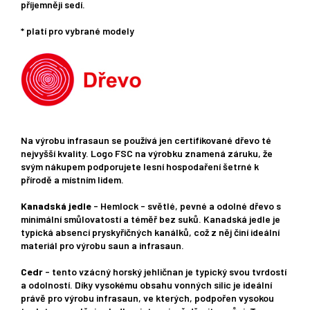
příjemněji sedí.
* platí pro vybrané modely
Na výrobu infrasaun se používá jen certifikované dřevo té
nejvyšší kvality. Logo FSC na výrobku znamená záruku, že
svým nákupem podporujete lesní hospodaření šetrné k
přírodě a místním lidem.
Kanadská jedle
- Hemlock - světlé, pevné a odolné dřevo s
minimální smůlovatostí a téměř bez suků. Kanadská jedle je
typická absencí pryskyřičných kanálků, což z něj činí ideální
materiál pro výrobu saun a infrasaun.
Cedr
- tento vzácný horský jehličnan je typický svou tvrdostí
a odolností. Díky vysokému obsahu vonných silic je ideální
právě pro výrobu infrasaun, ve kterých, podpořen vysokou