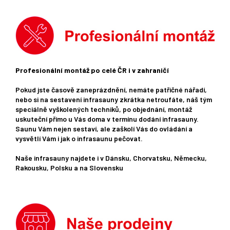
Profesionální montáž po celé ČR i v zahraničí
Pokud jste časově zaneprázdnění, nemáte patřičné nářadí,
nebo si na sestavení infrasauny zkrátka netroufáte, náš tým
speciálně vyškolených techniků, po objednání, montáž
uskuteční přímo u Vás doma v termínu dodání infrasauny.
Saunu Vám nejen sestaví, ale zaškolí Vás do ovládání a
vysvětlí Vám i jak o infrasaunu pečovat.
Naše infrasauny najdete i v Dánsku, Chorvatsku, Německu,
Rakousku, Polsku a na Slovensku