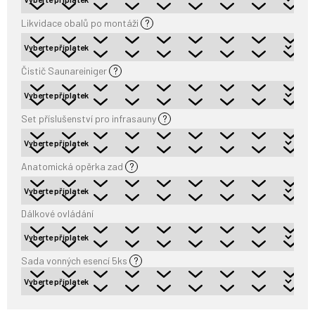
Likvidace obalů po montáži
?
Čistič Saunareiniger
?
Set příslušenství pro infrasauny
?
Anatomická opěrka zad
?
Dálkové ovládání
Sada vonných esencí 5ks
?