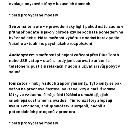
evokuje onyxové stěny v luxusních domech
* platí pro vybrané modely
Světelná terapie
- v provedení sky light pokud máte saunu v
přítmí připadáte si jako v přírodě kdy se kocháte pohledem na
hvězdné nebe. Máte možnost výběru ze sedmi barev podle
Vašeho aktuálního psychického rozpoložení
Audiosystém
s možností připojení zařízení přes BlueTooth
nebo USB vstup - stačí si tedy jen spárovat zařízení s
telefonem, pustit si relaxační hudbu a užívat si svůj pobyt v
sauně
Ionizátor
- nabíjí vzduch zápornými ionty. Tyto ionty se pak
vážou na prachové částice, bakterie, viry a další škodlivé
látky ve vzduchu, čímž je činí těžšími a umožňují jejich
snadnější odstranění z ovzduší. Tím ionizátory zlepšují
kvalitu vzduchu, snižují množství alergenů, pachů a
potenciálních patogenů v prostoru.
* platí pro vybrané modely