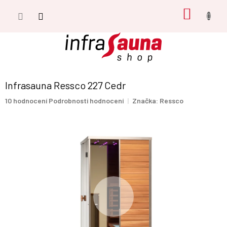
Přejít
NÁKUP
na
obsah
KOŠÍK
Infrasauna Ressco 227 Cedr
Průměrné
10 hodnocení
Podrobnosti hodnocení
Značka:
Ressco
hodnocení
produktu
je
5,0
z
5
hvězdiček.