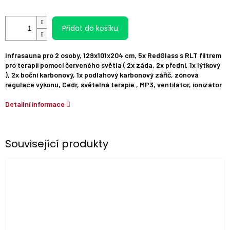
Přidat do košíku
Infrasauna pro 2 osoby, 129x101x204 cm, 5x RedGlass s RLT filtrem
pro terapii pomocí červeného světla ( 2x záda, 2x přední, 1x lýtkový
), 2x boční karbonový, 1x podlahový karbonový zářič, zónová
regulace výkonu, Cedr, světelná terapie , MP3, ventilátor, ionizátor
Detailní informace
Související produkty