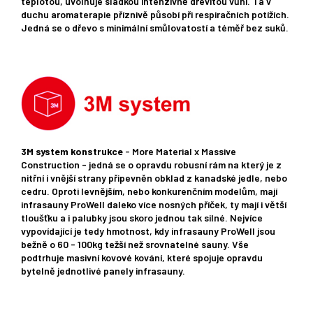
teplotou, uvolňuje sladkou intenzivně dřevitou vůni. Ta v
duchu aromaterapie příznivě působí při respiračních potížích.
Jedná se o dřevo s minimální smůlovatostí a téměř bez suků.
3M system konstrukce
- More Material x Massive
Construction - jedná se o opravdu robusní rám na který je z
nitřní i vnější strany připevněn obklad z kanadské jedle, nebo
cedru. Oproti levnějším, nebo konkurenčním modelům, mají
infrasauny ProWell daleko více nosných příček, ty mají i větší
tloušťku a i palubky jsou skoro jednou tak silné. Nejvíce
vypovídající je tedy hmotnost, kdy infrasauny ProWell jsou
bežně o 60 - 100kg težší než srovnatelné sauny. Vše
podtrhuje masivní kovové kování, které spojuje opravdu
bytelně jednotlivé panely infrasauny.