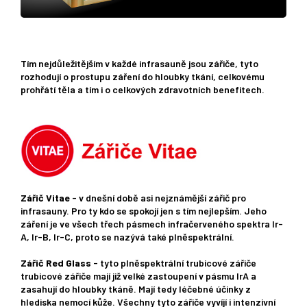
Tím nejdůležitějším v každé infrasauně jsou zářiče, tyto
rozhodují o prostupu záření do hloubky tkání, celkovému
prohřátí těla a tím i o celkových zdravotních benefitech.
Zářič Vitae
- v dnešní době asi nejznámější zářič pro
infrasauny. Pro ty kdo se spokojí jen s tím nejlepším. Jeho
záření je ve všech třech pásmech infračerveného spektra Ir-
A, Ir-B, Ir-C, proto se nazývá také plněspektrální.
Zářič Red Glass
- tyto plněspektrální trubicové zářiče
trubicové zářiče mají již velké zastoupení v pásmu IrA a
zasahují do hloubky tkáně. Mají tedy léčebné účinky z
hlediska nemocí kůže. Všechny tyto zářiče vyvíjí i intenzivní