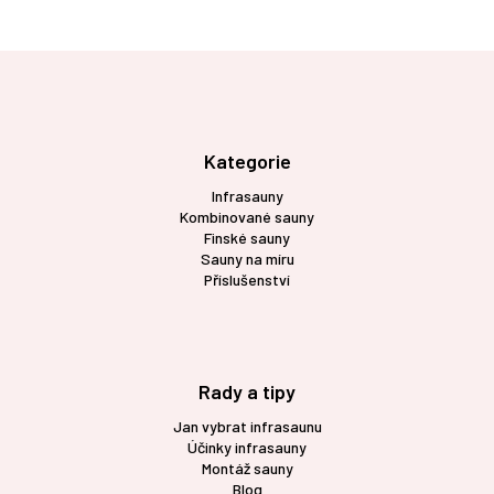
Z
á
p
a
t
Kategorie
í
Infrasauny
Kombinované sauny
Finské sauny
Sauny na míru
Příslušenství
Rady a tipy
Jan vybrat infrasaunu
Účinky infrasauny
Montáž sauny
Blog