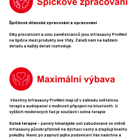
Špičkové dílenské zpracování a opracování
Díky preciznosti a umu zaměstnanců jsou infrasauny ProWell
na špičce mezi produkty své třídy. Záleží nám na každém
detailu a každý detail rozhoduje.
Všechny infrasauny ProWell mají už v základu světelnou
terapii a audiopanel s možností připojení na bluetooth. U
vyšších modelových řad je součástí i solná terapie
Solná terapie
- panely himalájské soli zabudované ve stěně
infrasauny působí příznivě na dýchací cesty a zlepšují kvalitu
pokožky. Navíc po zapnutí jejího podsvícení Vás nadchne a