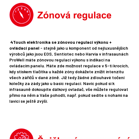
4Touch elektronika se zónovou regulací výkonu +
ovládací panel
- stejně jako u komponent od nejluxusnějších
výrobců jako jsou EOS, Sentiotec nebo Harvia v infrasaunách
ProWell máte zónovou regulaci výkonu s indikací na
ovládacím panelu. Máte zde možnost regulace v 5-ti krocích,
kdy stiskem tlačítka u každé zóny dokážete znížit intenzitu
všech zářičů v dané zóně. Již tedy žádné zdlouhavé točení
kolečky za zády jako u basic regulací. Navíc pokud si k
infrasauně dokoupíte dálkový ovladač, vše můžete regulovat
přimo na něm a Vaše pohodlí, např. pokud sedíte s nohami na
lavici se ještě zvýší.