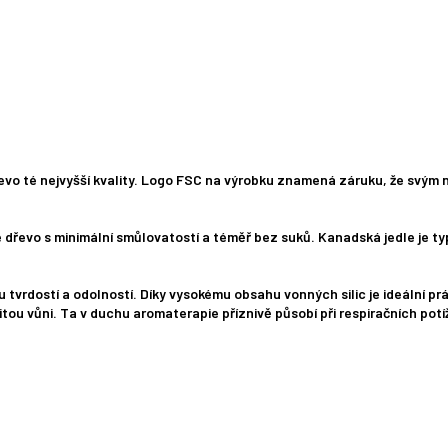
řevo té nejvyšší kvality. Logo FSC na výrobku znamená záruku, že svým
dřevo s minimální smůlovatostí a téměř bez suků. Kanadská jedle je typ
u tvrdostí a odolností. Díky vysokému obsahu vonných silic je ideální p
tou vůni. Ta v duchu aromaterapie příznivě působí při respiračních potí