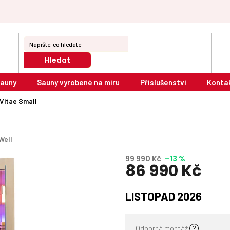
Hledat
sauny
Sauny vyrobené na míru
Příslušenství
Konta
 Vitae Small
Well
99 990 Kč
–13 %
86 990 Kč
Měrná
LISTOPAD 2026
cena:
Odborná montáž
?