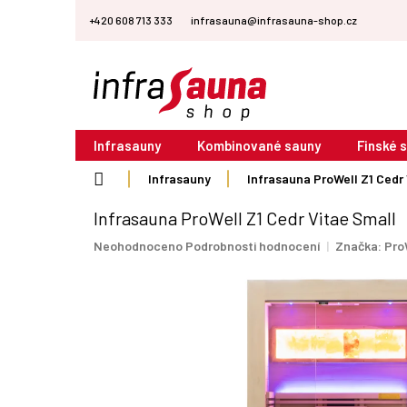
Přejít
+420 608 713 333
infrasauna@infrasauna-shop.cz
na
obsah
Infrasauny
Kombinované sauny
Finské 
Domů
Infrasauny
Infrasauna ProWell Z1 Cedr
Infrasauna ProWell Z1 Cedr Vitae Small
Průměrné
Neohodnoceno
Podrobnosti hodnocení
Značka:
Pro
hodnocení
produktu
je
0,0
z
5
hvězdiček.