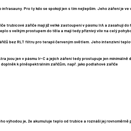
o infrasauny. Pro ty kdo se spokojí jen s tím nejlepším. Jeho záření je 
iče trubicové zářiče mají již velké zastoupení v pásmu IrA a zasahují do
 teplo s velkým prostupem do těla a mají tedy příznivý vliv na celý pohyb
řičů bez RLT filtru pro terapii červeným světlem. Jeho intenzivní teplo
ra jsou jen v pásmu Ir-C a jejich záření tedy prostupuje jen minimálně 
o doplněk k plněspektrálním zářičům, např. jako podlahové zářiče
ho výhodou je, že akumuluje teplo od trubice a roznáší jej rovnoměrně 