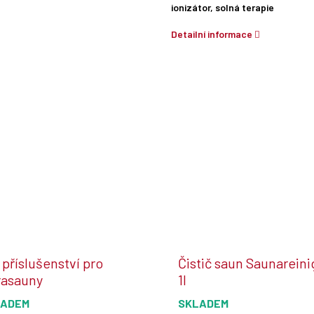
ionizátor, solná terapie
Detailní informace
 příslušenství pro
Čistič saun Saunareini
rasauny
1l
LADEM
SKLADEM