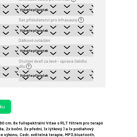
Set příslušenství pro infrasauny
?
Dálkové ovládání
Otočení dveří za levé - úprava čelního
dílu
?
íku
0 cm, 6x fullspektrální Vitae s RLT filtrem pro terapii
, 2x boční, 2x přední, 1x lýtkový ) a 1x podlahový
e výkonu, Cedr, světelná terapie, MP3,bluetooth,