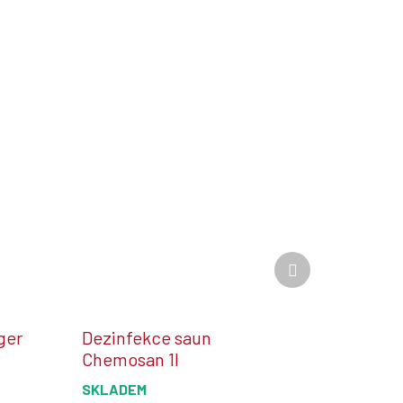
Další
produkt
ger
Dezinfekce saun
Chemosan 1l
SKLADEM