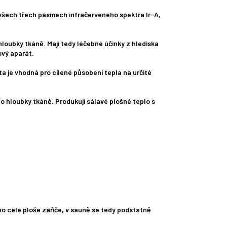
ve všech třech pásmech infračerveného spektra Ir-A,
 hloubky tkáně. Mají tedy léčebné účinky z hlediska
ový aparát.
ta je vhodná pro cílené působení tepla na určité
do hloubky tkáně. Produkují sálavé plošné teplo s
po celé ploše zářiče, v sauně se tedy podstatně