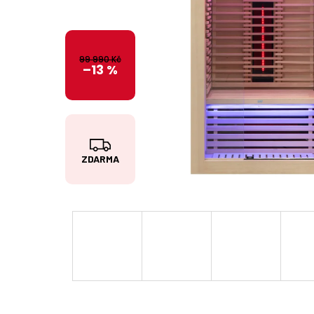
99 990 Kč
–13 %
Z
ZDARMA
D
A
R
M
A