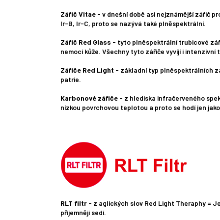
Zářič Vitae
- v dnešní době asi nejznámější zářič pr
Ir-B, Ir-C, proto se nazývá také plněspektrální.
Zářič Red Glass
- tyto plněspektrální trubicové zář
nemocí kůže. Všechny tyto zářiče vyvíjí i intenzivní
Zářiče Red Light
- základní typ plněspektrálních zá
patrie.
Karbonové zářiče
- z hlediska infračerveného spekt
nízkou povrchovou teplotou a proto se hodí jen jak
RLT filtr
- z aglických slov Red Light Theraphy = Je
příjemněji sedí.