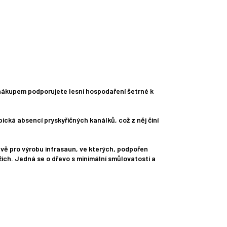
 nákupem podporujete lesní hospodaření šetrné k
ická absencí pryskyřičných kanálků, což z něj činí
rávě pro výrobu infrasaun, ve kterých, podpořen
žích. Jedná se o dřevo s minimální smůlovatostí a