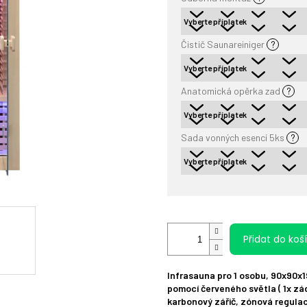
Čistič Saunareiniger
?
Anatomická opěrka zad
?
Sada vonných esencí 5ks
?
Přidat do koš
Infrasauna pro 1 osobu, 90x90x19
pomocí červeného světla ( 1x záda
karbonový zářič, zónová regulac