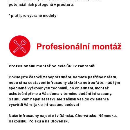
potenciálních patogenů v prostoru.
* platí pro vybrané modely
Profesionální montáž po celé ČR i v zahraničí
Pokud jste časově zaneprázdnění, nemáte patřičné nářadí,
nebo si na sestavení infrasauny zkrátka netroufáte, náš tým
speciálně vyškolených techniků, po objednání, montáž
uskuteční přímo u Vás doma v termínu dodání infrasauny.
Saunu Vám nejen sestaví, ale zaškolí Vás do ovládání a
vysvětlí Vám i jak o infrasaunu pečovat.
Naše infrasauny najdete i v Dánsku, Chorvatsku, Německu,
Rakousku, Polsku a na Slovensku