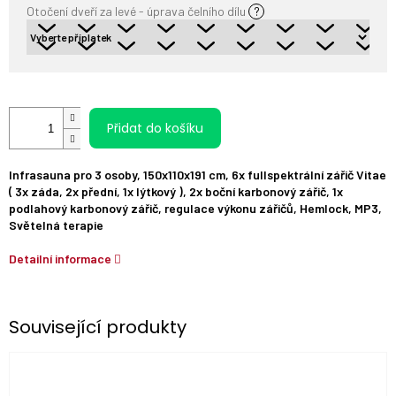
Otočení dveří za levé - úprava čelního dílu
?
Přidat do košíku
Infrasauna pro 3 osoby, 150x110x191 cm, 6x fullspektrální zářič Vitae
( 3x záda, 2x přední, 1x lýtkový ), 2x boční karbonový zářič, 1x
podlahový karbonový zářič, regulace výkonu zářičů, Hemlock, MP3,
Světelná terapie
Detailní informace
Související produkty