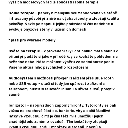
vyšších modelových řad je součástí i solná terapie
Solná terapie
- panely himalájské soli zabudované ve stěně
infrasauny působí příznivě na dýchací cesty a zlepšují kvalitu
pokožky. Navíc po zapnutí jejího podsvícení Vás nadchne a
evokuje onyxové stěny v luxusních domech
* platí pro vybrané modely
Světelná terapie
- v provedení sky light pokud máte saunu v
přítmí připadáte si jako v přírodě kdy se kocháte pohledem na
hvězdné nebe. Máte možnost výběru ze sedmi barev podle
Vašeho aktuálního psychického rozpoložení
Audiosystém
s možností připojení zařízení přes BlueTooth
nebo USB vstup - stačí si tedy jen spárovat zařízení s
telefonem, pustit si relaxační hudbu a užívat si svůj pobyt v
sauně
Ionizátor
- nabíjí vzduch zápornými ionty. Tyto ionty se pak
vážou na prachové částice, bakterie, viry a další škodlivé
látky ve vzduchu, čímž je činí těžšími a umožňují jejich
snadnější odstranění z ovzduší. Tím ionizátory zlepšují
kvalitu vzduchu, snižují množství alergenů, pachů a