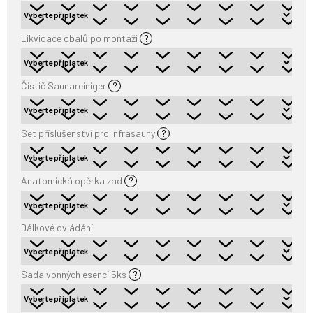
Likvidace obalů po montáži
?
Čistič Saunareiniger
?
Set příslušenství pro infrasauny
?
Anatomická opěrka zad
?
Dálkové ovládání
Sada vonných esencí 5ks
?