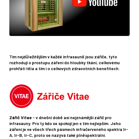
Tím nejdůležitějším v každé infrasauně jsou zářiče, tyto
rozhodují o prostupu záření do hloubky tkání, celkovému
prohřátí těla a tím i o celkových zdravotních benefitech.
Zářič Vitae
- v dnešní době asi nejznámější zářič pro
infrasauny. Pro ty kdo se spokojí jen s tím nejlepším. Jeho
záření je ve všech třech pásmech infračerveného spektra Ir-
A, Ir-B, Ir-C, proto se nazývá také plněspektrální.