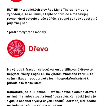
RLT filtr
- z aglických slov Red Light Theraphy = Jeho
výhodou je, že akumuluje teplo od trubice a roznáší jej
rovnoměrně po celé ploše zářiče, v sauně se tedy podstatně
příjemněji sedí.
* platí pro vybrané modely
Na výrobu infrasaun se používá jen certifikované dřevo té
nejvyšší kvality. Logo FSC na výrobku znamená záruku, že
svým nákupem podporujete lesní hospodaření šetrné k
přírodě a místním lidem.
Kanadská jedle
- Hemlock - světlé, pevné a odolné dřevo s
minimální smůlovatostí a téměř bez suků. Kanadská jedle je
typická absencí pryskyřičných kanálků, což z něj činí ideální
materiál pro výrobu saun a infrasaun.