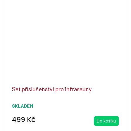
z
5
hvězdiček.
Set příslušenství pro infrasauny
SKLADEM
499 Kč
Do košíku