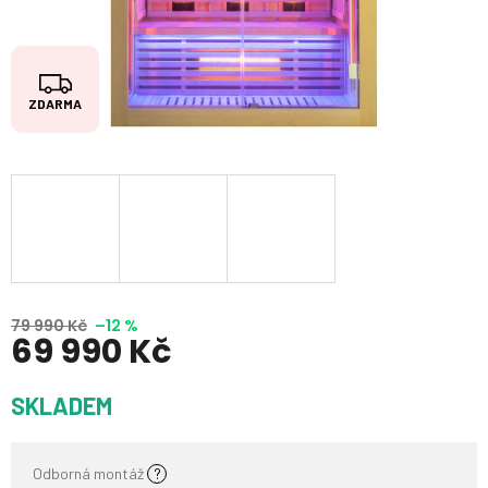
Z
ZDARMA
D
A
R
M
A
79 990 Kč
–12 %
69 990 Kč
Měrná
SKLADEM
cena:
Odborná montáž
?