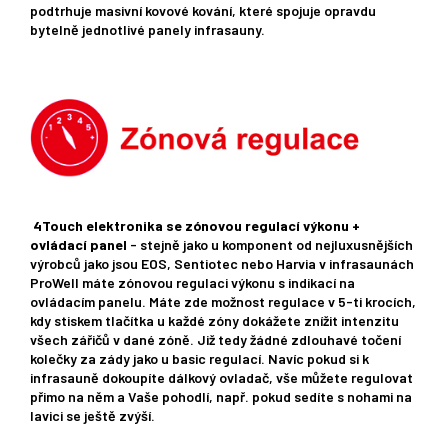
podtrhuje masivní kovové kování, které spojuje opravdu
bytelně jednotlivé panely infrasauny.
4Touch elektronika se zónovou regulací výkonu +
ovládací panel
- stejně jako u komponent od nejluxusnějších
výrobců jako jsou EOS, Sentiotec nebo Harvia v infrasaunách
ProWell máte zónovou regulaci výkonu s indikací na
ovládacím panelu. Máte zde možnost regulace v 5-ti krocích,
kdy stiskem tlačítka u každé zóny dokážete znížit intenzitu
všech zářičů v dané zóně. Již tedy žádné zdlouhavé točení
kolečky za zády jako u basic regulací. Navíc pokud si k
infrasauně dokoupíte dálkový ovladač, vše můžete regulovat
přimo na něm a Vaše pohodlí, např. pokud sedíte s nohami na
lavici se ještě zvýší.