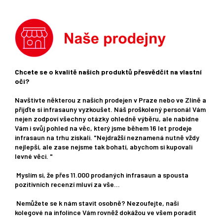
Chcete se o kvalitě našich produktů přesvědčit na vlastní
oči?
Navštivte některou z našich prodejen v Praze nebo ve Zlíně a
přijďte si infrasauny vyzkoušet. Náš proškolený personál Vám
nejen zodpoví všechny otázky ohledně výběru, ale nabídne
Vám i svůj pohled na věc, který jsme během 16 let prodeje
infrasaun na trhu získali. "Nejdražší neznamená nutně vždy
nejlepší, ale zase nejsme tak bohatí, abychom si kupovali
levné věci. "
Myslím si, že přes 11.000 prodaných infrasaun a spousta
pozitivních recenzí mluví za vše...
Nemůžete se k nám stavit osobně? Nezoufejte, naši
kolegové na infolince Vám rovněž dokážou ve všem poradit