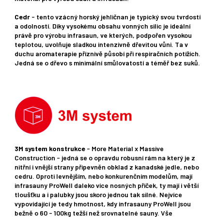
Cedr
- tento vzácný horský jehličnan je typický svou tvrdostí
a odolností. Díky vysokému obsahu vonných silic je ideální
právě pro výrobu infrasaun, ve kterých, podpořen vysokou
teplotou, uvolňuje sladkou intenzivně dřevitou vůni. Ta v
duchu aromaterapie příznivě působí při respiračních potížích.
Jedná se o dřevo s minimální smůlovatostí a téměř bez suků.
3M system konstrukce
- More Material x Massive
Construction - jedná se o opravdu robusní rám na který je z
nitřní i vnější strany připevněn obklad z kanadské jedle, nebo
cedru. Oproti levnějším, nebo konkurenčním modelům, mají
infrasauny ProWell daleko více nosných příček, ty mají i větší
tloušťku a i palubky jsou skoro jednou tak silné. Nejvíce
vypovídající je tedy hmotnost, kdy infrasauny ProWell jsou
bežně o 60 - 100kg težší než srovnatelné sauny. Vše