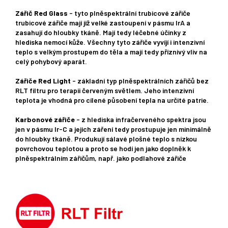
Zářič Red Glass
- tyto plněspektrální trubicové zářiče
trubicové zářiče mají již velké zastoupení v pásmu IrA a
zasahují do hloubky tkáně. Mají tedy léčebné účinky z
hlediska nemocí kůže. Všechny tyto zářiče vyvíjí i intenzivní
teplo s velkým prostupem do těla a mají tedy příznivý vliv na
celý pohybový aparát.
Zářiče Red Light
- základní typ plněspektrálních zářičů bez
RLT filtru pro terapii červeným světlem. Jeho intenzivní
teplota je vhodná pro cílené působení tepla na určité patrie.
Karbonové zářiče
- z hlediska infračerveného spektra jsou
jen v pásmu Ir-C a jejich záření tedy prostupuje jen minimálně
do hloubky tkáně. Produkují sálavé plošné teplo s nízkou
povrchovou teplotou a proto se hodí jen jako doplněk k
plněspektrálním zářičům, např. jako podlahové zářiče