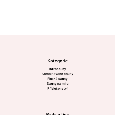
Z
á
p
a
t
Kategorie
í
Infrasauny
Kombinované sauny
Finské sauny
Sauny na míru
Příslušenství
Rady a tipy