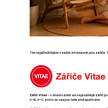
Tím nejdůležitějším v každé infrasauně jsou zářiče,
Zářič Vitae
- v dnešní době asi nejznámější zářič pr
Ir-B, Ir-C, proto se nazývá také plněspektrální.