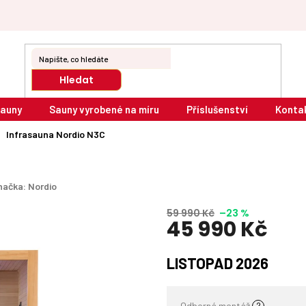
Hledat
sauny
Sauny vyrobené na míru
Příslušenství
Konta
Infrasauna Nordio N3C
načka:
Nordio
59 990 Kč
–23 %
45 990 Kč
Měrná
LISTOPAD 2026
cena:
Odborná montáž
?