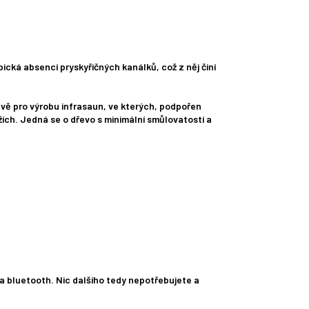
ická absencí pryskyřičných kanálků, což z něj činí
rávě pro výrobu infrasaun, ve kterých, podpořen
žích. Jedná se o dřevo s minimální smůlovatostí a
na bluetooth. Nic dalšího tedy nepotřebujete a