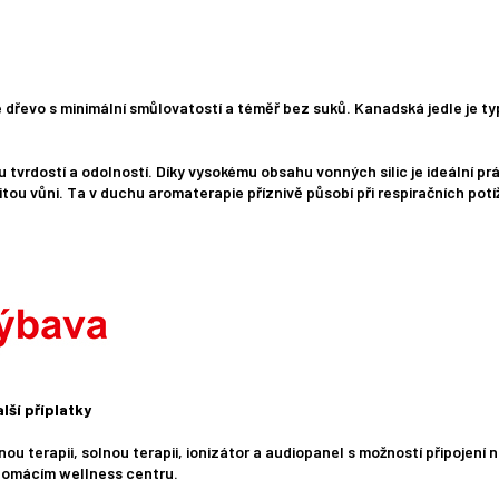
dřevo s minimální smůlovatostí a téměř bez suků. Kanadská jedle je typ
u tvrdostí a odolností. Díky vysokému obsahu vonných silic je ideální p
tou vůni. Ta v duchu aromaterapie příznivě působí při respiračních potí
lší příplatky
ou terapii, solnou terapii, ionizátor a audiopanel s možností připojení 
 domácím wellness centru.