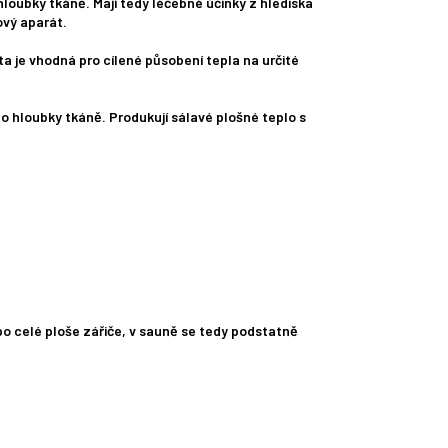
 hloubky tkáně. Mají tedy léčebné účinky z hlediska
ový aparát.
ta je vhodná pro cílené působení tepla na určité
do hloubky tkáně. Produkují sálavé plošné teplo s
po celé ploše zářiče, v sauně se tedy podstatně