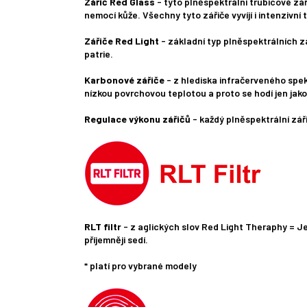
Zářič Red Glass
- tyto plněspektrální trubicové zář
nemocí kůže. Všechny tyto zářiče vyvíjí i intenzivní
Zářiče Red Light
- základní typ plněspektrálních zá
patrie.
Karbonové zářiče
- z hlediska infračerveného spekt
nízkou povrchovou teplotou a proto se hodí jen jak
Regulace výkonu zářičů
- každý plněspektrální zá
RLT filtr
- z aglických slov Red Light Theraphy = Je
příjemněji sedí.
* platí pro vybrané modely