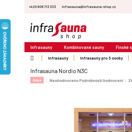
Přejít
+420 608 713 333
infrasauna@infrasauna-shop.cz
na
obsah
Infrasauny
Kombinované sauny
Finské 
Domů
Infrasauny
Infrasauny pro 3 osoby
Infrasauna Nordio N3C
Průměrné
Neohodnoceno
Podrobnosti hodnocení
Z
Akce
hodnocení
produktu
je
0,0
z
5
hvězdiček.