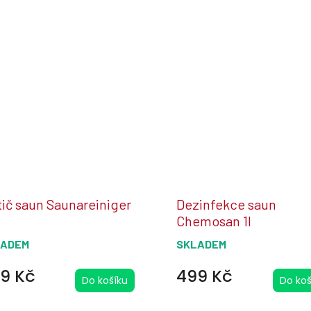
tič saun Saunareiniger
Dezinfekce saun
Chemosan 1l
LADEM
SKLADEM
9 Kč
499 Kč
Do košíku
Do koš