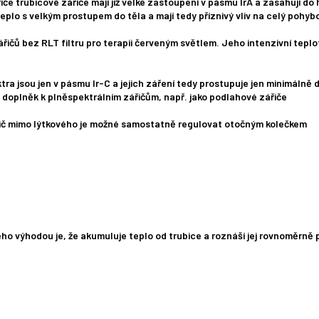
iče trubicové zářiče mají již velké zastoupení v pásmu IrA a zasahují do
 teplo s velkým prostupem do těla a mají tedy příznivý vliv na celý pohyb
řičů bez RLT filtru pro terapii červeným světlem. Jeho intenzivní teplo
ra jsou jen v pásmu Ir-C a jejich záření tedy prostupuje jen minimálně 
o doplněk k plněspektrálním zářičům, např. jako podlahové zářiče
řič mimo lýtkového je možné samostatně regulovat otočným kolečkem
ho výhodou je, že akumuluje teplo od trubice a roznáší jej rovnoměrně 