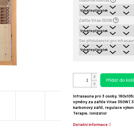
Zářiče Vitae 350W
?
Set příslušenství pro infrasau
Přidat do koš
Infrasauna pro 3 osoby, 160x105x
výměny za zářiče Vitae 350W ( 3x
karbonový zářič, regulace výkon
Terapie, Ionizátor
Detailní informace