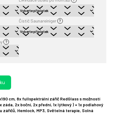
Čistič Saunareiniger
?
ny
?
íku
190 cm, 8x fullspektrální zářič RedGlass s možností
 záda, 2x boční, 2x přední, 1x lýtkový ) + 1x podlahový
u zářičů, Hemlock, MP3, Světelná terapie, Solná