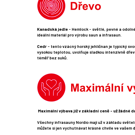
Kanadská jedle
- Hemlock - světlé, pevné a odolné 
ideální materiál pro výrobu saun a infrasaun.
Cedr
- tento vzácný horský jehličnan je typický svo
vysokou teplotou, uvolňuje sladkou intenzivně dřevi
téměř bez suků.
Maximální výbava již v základní ceně - už žádné da
Všechny infrasauny Nordio mají už v základu světeln
můžete si jen vychutnávat krásné chvíle ve vašem