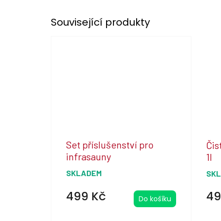
Související produkty
Set příslušenství pro
Čis
infrasauny
1l
SKLADEM
SK
499 Kč
49
Do košíku