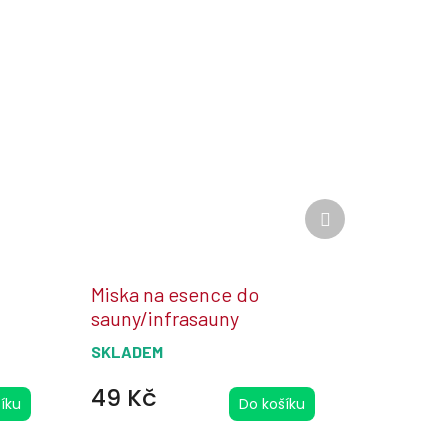
Další
produkt
Miska na esence do
sauny/infrasauny
SKLADEM
49 Kč
íku
Do košíku