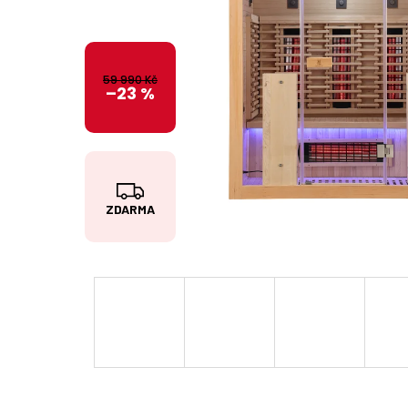
59 990 Kč
–23 %
Z
ZDARMA
D
A
R
M
A