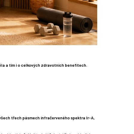
ěla a tím i o celkových zdravotních benefitech.
ve všech třech pásmech infračerveného spektra Ir-A,