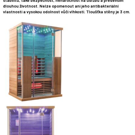
stabilitu, také bezpečnost, nenáročnost na údržbu a především
dlouhou životnost. Nelze opomenout ani jeho antibakteriální
vlastnosti a vysokou odolnost vůči vlhkosti. Tloušťka stěny je 3 cm.