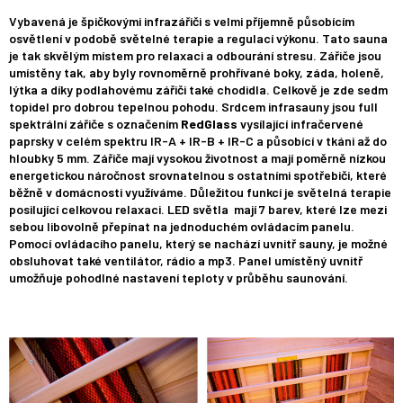
Vybavená je špičkovými infrazářiči s velmi příjemně působícím
osvětlení v podobě světelné terapie a regulací výkonu. Tato sauna
je tak skvělým místem pro relaxaci a odbourání stresu. Zářiče jsou
umístěny tak, aby byly rovnoměrně prohřívané boky, záda, holeně,
lýtka a díky podlahovému zářiči také chodidla. Celkově je zde sedm
topidel pro dobrou tepelnou pohodu. Srdcem infrasauny jsou full
spektrální zářiče s označením
RedGlass
vysílající infračervené
paprsky v celém spektru IR-A + IR-B + IR-C a působící v tkáni až do
hloubky 5 mm. Zářiče mají vysokou životnost a mají poměrně nízkou
energetickou náročnost srovnatelnou s ostatními spotřebiči, které
běžně v domácnosti využíváme. Důležitou funkcí je světelná terapie
posilující celkovou relaxaci. LED světla mají 7 barev, které lze mezi
sebou libovolně přepínat na jednoduchém ovládacím panelu.
Pomocí ovládacího panelu, který se nachází uvnitř sauny, je možné
obsluhovat také ventilátor, rádio a mp3. Panel umístěný uvnitř
umožňuje pohodlné nastavení teploty v průběhu saunování.