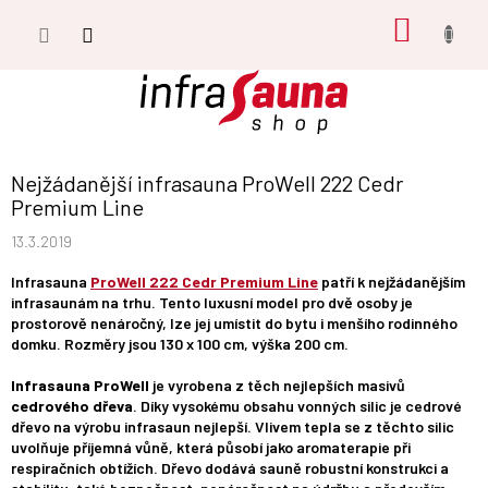
Přejít
NÁKUP
na
obsah
KOŠÍK
Nejžádanější infrasauna ProWell 222 Cedr
Premium Line
13.3.2019
Infrasauna
ProWell 222 Cedr Premium Line
patří k nejžádanějším
infrasaunám na trhu. Tento luxusní model pro dvě osoby je
prostorově nenáročný, lze jej umístit do bytu i menšího rodinného
domku. Rozměry jsou 130 x 100 cm, výška 200 cm.
Infrasauna ProWell
je vyrobena z těch nejlepších masivů
cedrového dřeva
. Díky vysokému obsahu vonných silic je cedrové
dřevo na výrobu infrasaun nejlepší. Vlivem tepla se z těchto silic
uvolňuje příjemná vůně, která působí jako aromaterapie při
respiračních obtížích. Dřevo dodává sauně robustní konstrukci a