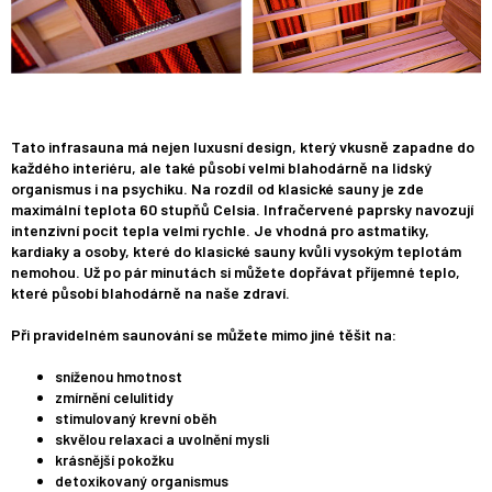
Tato infrasauna má nejen luxusní design, který vkusně zapadne do
každého interiéru, ale také působí velmi blahodárně na lidský
organismus i na psychiku. Na rozdíl od klasické sauny je zde
maximální teplota 60 stupňů Celsia. Infračervené paprsky navozují
intenzivní pocit tepla velmi rychle. Je vhodná pro astmatiky,
kardiaky a osoby, které do klasické sauny kvůli vysokým teplotám
nemohou. Už po pár minutách si můžete dopřávat příjemné teplo,
které působí blahodárně na naše zdraví.
Při pravidelném saunování se můžete mimo jiné těšit na:
sníženou hmotnost
zmírnění celulitidy
stimulovaný krevní oběh
skvělou relaxaci a uvolnění mysli
krásnější pokožku
detoxikovaný organismus