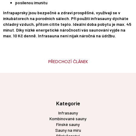
posílenou imunitu
Infrapaprsky jsou bezpečné a zdraví prospěšné, využívají se v
inkubátorech na porodních sálech. Při použití infrasauny dýcháte
chladný vzduch, přitom cítíte teplo. Ideální doba pobytu je max. 45
minut. Díky nízké energetické náročnosti vás saunování vyjde na
max. 10 Kč denně. Infrasauna není nijak náročná na údržbu.
PŘEDCHOZÍ ČLÁNEK
Z
á
p
a
t
Kategorie
í
Infrasauny
Kombinované sauny
Finské sauny
Sauny na míru
Příslušenství