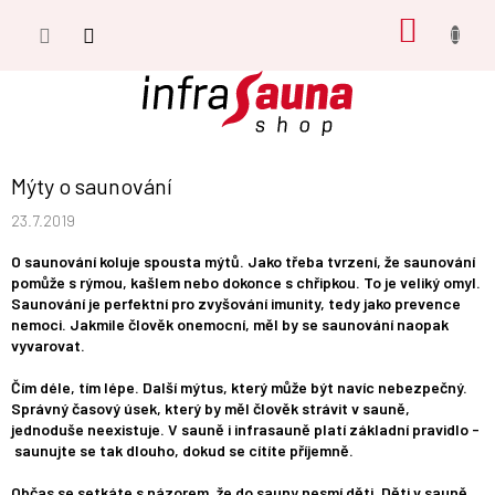
Přejít
NÁKUP
na
obsah
KOŠÍK
Mýty o saunování
23.7.2019
O saunování koluje spousta mýtů. Jako třeba tvrzení, že saunování
pomůže s rýmou, kašlem nebo dokonce s chřipkou. To je veliký omyl.
Saunování je perfektní pro zvyšování imunity, tedy jako prevence
nemoci. Jakmile člověk onemocní, měl by se saunování naopak
vyvarovat.
Čím déle, tím lépe. Další mýtus, který může být navíc nebezpečný.
Správný časový úsek, který by měl člověk strávit v sauně,
jednoduše neexistuje. V sauně i infrasauně platí základní pravidlo -
saunujte se tak dlouho, dokud se cítíte příjemně.
Občas se setkáte s názorem, že do sauny nesmí děti. Děti v sauně