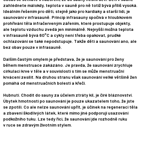
zahlédnete málokdy, teplota v sauně pro ně totiž bývá příliš vysoká.
Ideálním řešením pro děti, stejně jako pro kardiaky a starší lidi, je
saunování v infrasauně. Princip infrasauny spočívá v hloubkovém
prohřívání těla infračerveným zářením, které prostupuje objekty,
ale teplotu vzduchu zvedá jen minimálně. Nejvyšší možná teplota
v infrasauně bývá 60°C a cykly není třeba opakovat, prudké
ochlazování se také nepodstupuje. Takže děti a saunování ano, ale
bez obav pouze v infrasauně.
Dalším častým omylem je představa, že je saunování pro ženy
během menstruace zakázáno. Je pravda, že saunování zrychluje
cirkulaci krve v těle a v souvislosti s tím se může menstruační
krvácení zesílit. Na druhou stranu však saunování velké většině žen
pomáhá od menstruačních bolestí a křečí.
Hubnutí. Chodit do sauny za účelem ztráty kil, je čiré bláznovství.
Úbytek hmotnosti po saunování je pouze ukazatelem toho, že jste
se zpotili. Co ale nelze saunování upřít, je účinek na regeneraci těla
a zbavení škodlivých látek, které mimo jiné podporují usazování
podkožního tuku. Lze tedy říci, že saunování jde rozhodně ruku
v ruce se zdravým životním stylem.