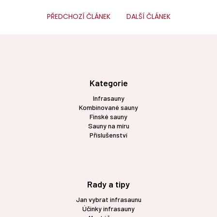
PŘEDCHOZÍ ČLÁNEK
DALŠÍ ČLÁNEK
Z
á
p
a
t
Kategorie
í
Infrasauny
Kombinované sauny
Finské sauny
Sauny na míru
Příslušenství
Rady a tipy
Jan vybrat infrasaunu
Účinky infrasauny