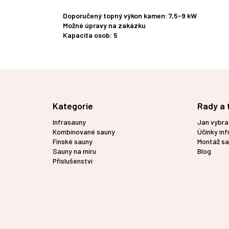
Doporučený topný výkon kamen: 7,5-9 kW
Možné úpravy na zakázku
Kapacita osob: 5
Z
á
p
Kategorie
Rady a 
a
t
Infrasauny
Jan vybra
í
Kombinované sauny
Účinky in
Finské sauny
Montáž sa
Sauny na míru
Blog
Příslušenství