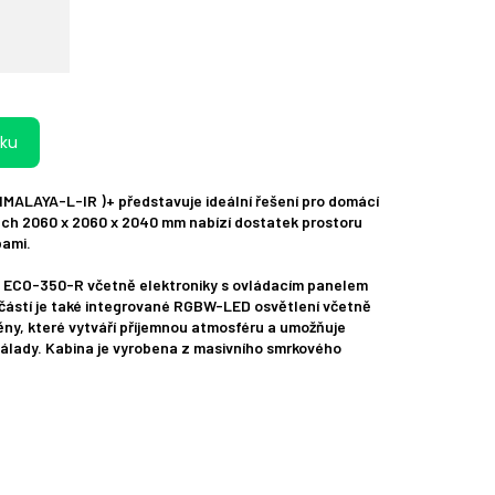
íku
IMALAYA-L-IR )+ představuje ideální řešení pro domácí
ech 2060 x 2060 x 2040 mm nabízí dostatek prostoru
bami.
ič ECO-350-R včetně elektroniky s ovládacím panelem
částí je také integrované RGBW-LED osvětlení včetně
ny, které vytváří příjemnou atmosféru a umožňuje
nálady. Kabina je vyrobena z masivního smrkového