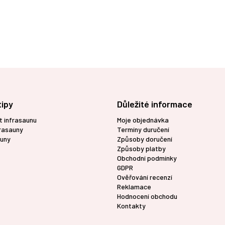
tipy
Důležité informace
t infrasaunu
Moje objednávka
frasauny
Termíny duručení
uny
Způsoby doručení
Způsoby platby
Obchodní podmínky
GDPR
Ověřování recenzí
Reklamace
Hodnocení obchodu
Kontakty