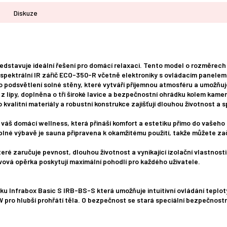
Diskuze
edstavuje ideální řešení pro domácí relaxaci. Tento model o rozměrec
ěspektrální IR zářič ECO-350-R včetně elektroniky s ovládacím panelem
odsvětlení solné stěny, které vytváří příjemnou atmosféru a umožňuje 
z lípy, doplněna o tři široké lavice a bezpečnostní ohrádku kolem kame
kvalitní materiály a robustní konstrukce zajišťují dlouhou životnost a s
 váš domácí wellness, která přináší komfort a estetiku přímo do vašeh
plné výbavě je sauna připravena k okamžitému použití, takže můžete zač
é zaručuje pevnost, dlouhou životnost a vynikající izolační vlastnosti.
vová opěrka poskytují maximální pohodlí pro každého uživatele.
ku Infrabox Basic S IRB-BS-S která umožňuje intuitivní ovládání teplot
 pro hlubší prohřátí těla. O bezpečnost se stará speciální bezpečnost