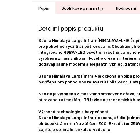
Popis
Doplňkové parametry
Hodnocení
Detailní popis produktu
Sauna Himalaya Large Infra + (HIMALAYA-L-IR )+ př
pro pohodlné využití až pěti osobami. Obsahuje pln
integrované RGBW-LED osvětlení včetně barevného p
vyrobena z masivního smrkového dřeva s interiérem 
dodávají sauně moderní a elegantní vzhled, zatímco 
Sauna Himalaya Large Infra + je dokonalá volba pro
navržena pro pohodlnou relaxaci až pěti osob. Díky 
Kabina je vyrobena z masivního smrkového dřeva, kter
přirozenou atmosféru. Tři lavice a ergonomická hla
Výkonná technologie a bezpečnost
Sauna Himalaya Large Infra + obsahuje řídicí jednot
plněspektrálním infra zářičem ECO IR-radiator 350W
zajišťuje optimální cirkulaci vzduchu.