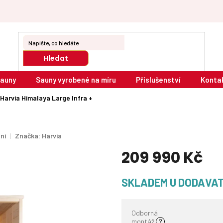
Hledat
sauny
Sauny vyrobené na míru
Příslušenství
Konta
Harvia Himalaya Large Infra +
ní
Značka:
Harvia
209 990 Kč
Měrná
SKLADEM U DODAVA
cena:
Odborná
montáž
?