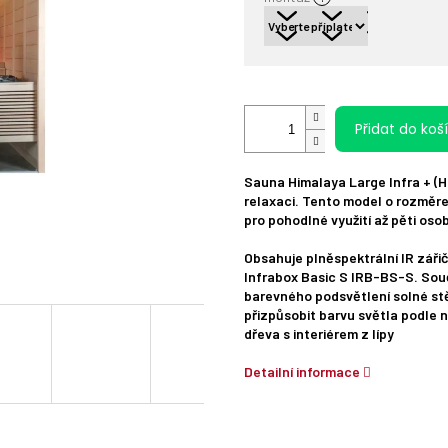
Přidat do koš
Sauna Himalaya Large Infra + (H
relaxaci. Tento model o rozměr
pro pohodlné využití až pěti oso
Obsahuje plněspektrální IR zář
Infrabox Basic S IRB-BS-S. Sou
barevného podsvětlení solné stě
přizpůsobit barvu světla podle 
dřeva s interiérem z lípy
Detailní informace