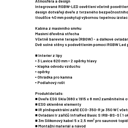
Atmosféra a design
Integrované RGBW-LED osvětlení včetně posvětlení 
design dotvářejí dveře z tvrzeného bezpečnostního s
tloušťce 40 mm poskytují výbornou tepelnou izolaci
Kabina z masivního smrku
Masivní dřevěná střecha
Včetně barevné terapie (RBGW) - a dálkové ovládán
Dvě solné stěny s podsvětlením pomocí RGBW Led 
■ Interier z lípy
▪ 3 Lavice 620 mm ▪ 2 opěrky hlavy
▪ klapka odvodu vzduchu
▪ opěrky
▪ Ohrádka pro kamna
▪ Podlahový rošt
Produktdetails:
■ Dveře ESG Skla (680 x 1915 x 8 mm) zaměnitelné o
■ ESG skleněné elementy
■ IR plněspektrální zářič ECO-350-R je 350 W ( vče
■ Ovládání Ir zářičů InfraRed Basic S IRB-BS-S ( 1 o
■ 3m Silikonový kabel 5 x 2,5 mm² pro saunové topid
■ Montážní materiál a návod