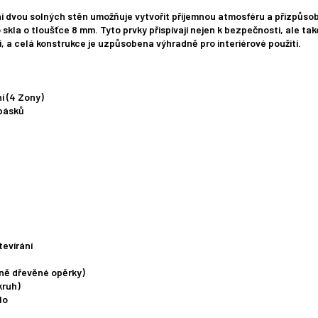
dvou solných stěn umožňuje vytvořit příjemnou atmosféru a přizpůsobit
kla o tloušťce 8 mm. Tyto prvky přispívají nejen k bezpečnosti, ale tak
, a celá konstrukce je uzpůsobena výhradně pro interiérové použití.
í (4 Zony)
pásků
tevírání
tně dřevěné opěrky)
kruh)
lo