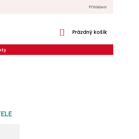
Přihlášení
NÁKUPNÍ
Prázdný košík
KOŠÍK
kty
TELE