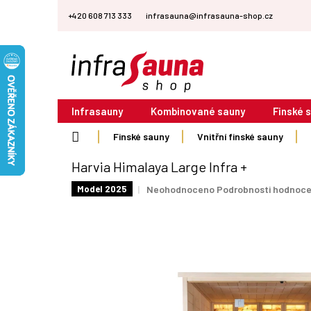
Přejít
+420 608 713 333
infrasauna@infrasauna-shop.cz
na
obsah
Infrasauny
Kombinované sauny
Finské 
Domů
Finské sauny
Vnitřní finské sauny
Harvia Himalaya Large Infra +
Průměrné
Neohodnoceno
Podrobnosti hodnoce
Model 2025
hodnocení
produktu
je
0,0
z
5
hvězdiček.