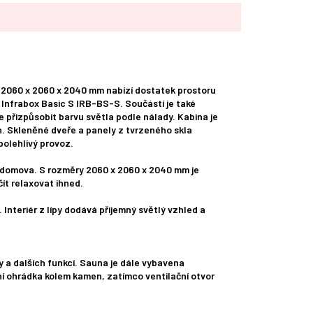
h 2060 x 2060 x 2040 mm nabízí dostatek prostoru
 Infrabox Basic S IRB-BS-S. Součástí je také
přizpůsobit barvu světla podle nálady. Kabina je
n. Skleněné dveře a panely z tvrzeného skla
polehlivý provoz.
o domova. S rozměry 2060 x 2060 x 2040 mm je
ít relaxovat ihned.
 Interiér z lípy dodává příjemný světlý vzhled a
y a dalších funkcí. Sauna je dále vybavena
ní ohrádka kolem kamen, zatímco ventilační otvor