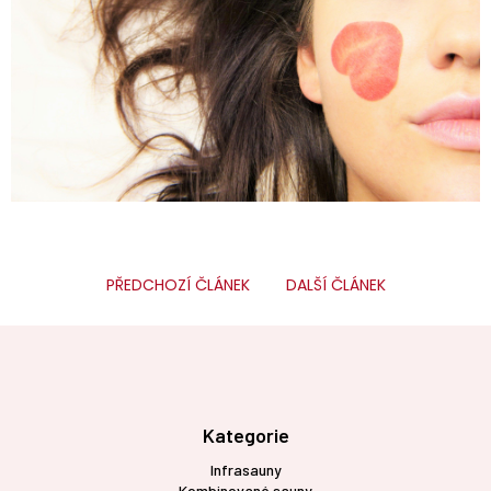
PŘEDCHOZÍ ČLÁNEK
DALŠÍ ČLÁNEK
Z
á
p
a
t
Kategorie
í
Infrasauny
Kombinované sauny