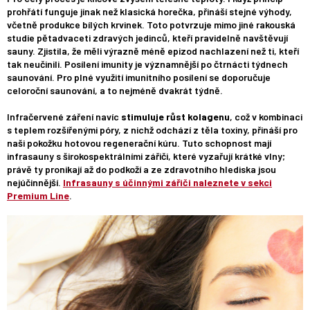
prohřátí funguje jinak než klasická horečka, přináší stejné výhody,
včetně produkce bílých krvinek. Toto potvrzuje mimo jiné rakouská
studie pětadvaceti zdravých jedinců, kteří pravidelně navštěvují
sauny. Zjistila, že měli výrazně méně epizod nachlazení než ti, kteří
tak neučinili. Posílení imunity je významnější po čtrnácti týdnech
saunování. Pro plné využití imunitního posílení se doporučuje
celoroční saunování, a to nejméně dvakrát týdně.
Infračervené záření navíc
stimuluje růst kolagenu
, což v kombinaci
s teplem rozšířenými póry, z nichž odchází z těla toxiny, přináší pro
naši pokožku hotovou regenerační kúru. Tuto schopnost mají
infrasauny s širokospektrálními zářiči, které vyzařují krátké vlny;
právě ty pronikají až do podkoží a ze zdravotního hlediska jsou
nejúčinnější.
Infrasauny s účinnými zářiči naleznete v sekci
Premium Line
.