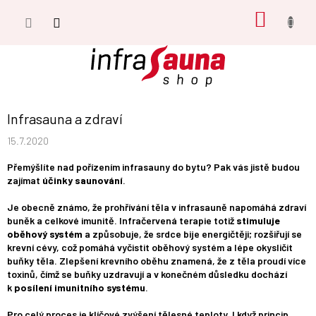
Přejít
NÁKUP
na
obsah
KOŠÍK
Infrasauna a zdraví
15.7.2020
Přemýšlíte nad pořízením infrasauny do bytu? Pak vás jistě budou
zajímat
účinky saunování
.
Je obecně známo, že prohřívání těla v infrasauně napomáhá zdraví
buněk a celkové imunitě. Infračervená terapie totiž
stimuluje
oběhový systém
a způsobuje, že srdce bije energičtěji; rozšiřují se
krevní cévy, což pomáhá vyčistit oběhový systém a lépe okysličit
buňky těla. Zlepšení krevního oběhu znamená, že z těla proudí více
toxinů, čímž se buňky uzdravují a v konečném důsledku dochází
k
posílení imunitního systému
.
Pro celý proces je klíčové zvýšení tělesné teploty. I když princip