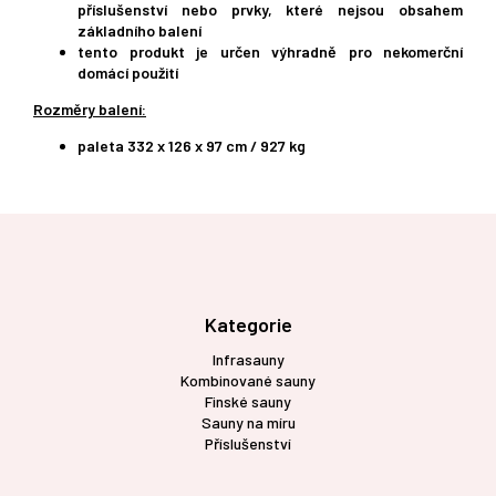
příslušenství nebo prvky, které nejsou obsahem
základního balení
tento produkt je určen výhradně pro nekomerční
domácí použití
Rozměry balení:
paleta 332 x 126 x 97 cm / 927 kg
Z
á
p
a
t
Kategorie
í
Infrasauny
Kombinované sauny
Finské sauny
Sauny na míru
Příslušenství