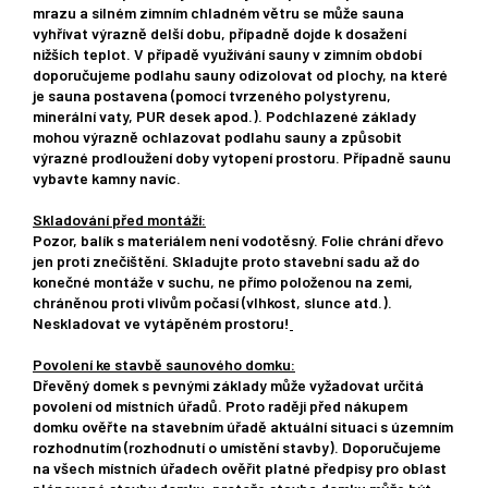
mrazu a silném zimním chladném větru se může sauna
vyhřívat výrazně delší dobu, případně dojde k dosažení
nižších teplot. V případě využívání sauny v zimním období
doporučujeme podlahu sauny odizolovat od plochy, na které
je sauna postavena (pomocí tvrzeného polystyrenu,
minerální vaty, PUR desek apod.). Podchlazené základy
mohou výrazně ochlazovat podlahu sauny a způsobit
výrazné prodloužení doby vytopení prostoru. Případně saunu
vybavte kamny navíc.
Skladování před montáží:
Pozor, balík s materiálem není vodotěsný. Folie chrání dřevo
jen proti znečištění. Skladujte proto stavební sadu až do
konečné montáže v suchu, ne přímo položenou na zemi,
chráněnou proti vlivům počasí (vlhkost, slunce atd.).
Neskladovat ve vytápěném prostoru!
Povolení ke stavbě saunového domku:
Dřevěný domek s pevnými základy může vyžadovat určitá
povolení od místních úřadů. Proto raději před nákupem
domku ověřte na stavebním úřadě aktuální situaci s územním
rozhodnutím (rozhodnutí o umístění stavby). Doporučujeme
na všech místních úřadech ověřit platné předpisy pro oblast