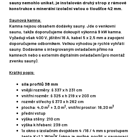
sauny nemohlo unikat, je instalován druhý strop z rámové
konstrukce s minerální izolační vatou o tloušťce 42 mm.
Saunová kamna:
Kamna nejsou obsahem dodávky sauny. Jde o venkovní
saunu, takže doporučujeme dokoupit výkonná 9 kW kamna.
Vyžaduji však 400 V, jištění 16 A, kabel 5 x 2,5 mm a zapojení
doporučujeme odborníkem. Velkou výhodou je rychlé vyhřátí
sauny. Dodáváme s integrovaným ovladačem přímo na
kamnech nebo s externím digitálním ovladačem (pro montáž
zvenku sauny).
Krátký popis:
síla profilů 38 mm
vnější rozměry: š 337 x h 231 cm
vnitřní rozměr: š 325 x h 219 x v 203 cm
rozměr střechy š 373 x h 262 cm
2
2
3
plocha: 4,0 m
+ 3,0 m
, vnitřní prostor: 16,20 m
přední vstup
výška stěny: 210 cm
výška k hřebeni: 239 cm
1x okno s izolačním dvojsklem 4 /16 / 4 mm s prostupem
2
tepla K=1,1 W/m
K (okna je možné použít v saunovací