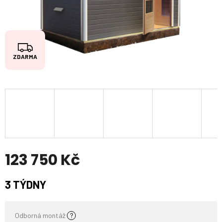
Z
ZDARMA
D
A
R
M
A
123 750 Kč
Měrná
3 TÝDNY
cena:
Odborná montáž
?