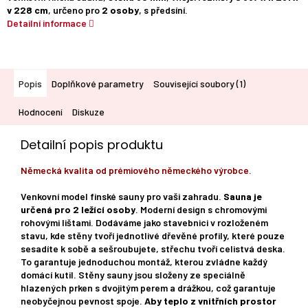
v 228 cm
, určeno pro
2 osoby
, s předsíní.
Detailní informace
Popis
Doplňkové parametry
Související soubory (1)
Hodnocení
Diskuze
Detailní popis produktu
Německá kvalita od prémiového německého výrobce.
Venkovní model finské sauny pro vaši zahradu.
Sauna je
určená pro 2 ležící osoby
. Moderní design s chromovými
rohovými lištami. Dodáváme jako stavebnici v rozloženém
stavu, kde stěny tvoří jednotlivé dřevěné profily, které pouze
sesadíte k sobě a sešroubujete, střechu tvoří celistvá deska.
To garantuje jednoduchou montáž, kterou zvládne každý
domácí kutil. Stěny sauny jsou složeny ze speciálně
hlazených prken s dvojitým perem a drážkou, což garantuje
neobyčejnou pevnost spoje.
Aby teplo z vnitřních prostor