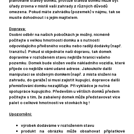
plánované stavby domku, protože stavba domku může být
úřady zrovna v místě vaší zahrady z různých důvodů
omezena. Pokud máte zahrádku (pozemek) v nájmu, tak se
musíte dohodnout i s jejím majitelem.
Doprava:
Osobní odběr na našich pobočkách je možný, nicméně
počítejte s velkou hmotností domku a s nutností
odpovídajícího přívěsného vozíku nebo raději dodávky (např.
tranzitu). Pokud si objednáte naši dopravu, tak domek
dopravíme v rozloženém stavu nejblíže hranici vašeho
pozemku. Domek bude složen vedle nákladního vozidla, které
přijede co nejblíže vámi udané adrese. Jakoukoliv další
manipulaci se složeným domkem (např. z místa složení na
zahradu, do garáže) si musí zajistit kupující, dopravce další
přemisťování domku nezajišťuje. Při vykládce je nutná
spolupráce kupujícího. Především u větších domků předem
počítejte s tím, že zabalený domek může představovat více
palet o celkové hmotnosti ve stovkách kg !
Upozornění:
výrobek dodáváme v rozloženém stavu
produkt na obrázku může obsahovat příplatkové