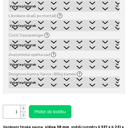
Likvidace obalů po montáži
?
Čistič Saunareiniger
?
Anatomická opěrka zad
?
Designové kamna Harvia +80kg kamení
?
Přidat do košíku
Venkovní finská sauna,
stěna 38 mm
, vnější rozměry
š 337 x h 231 x