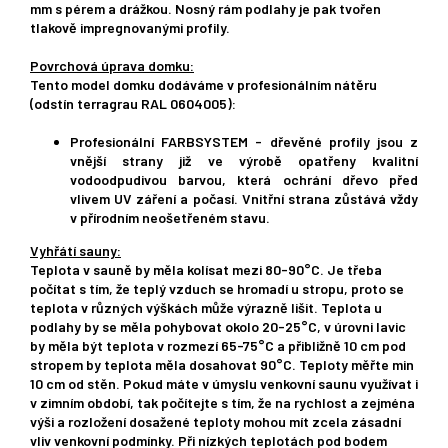
mm s pérem a drážkou. Nosný rám podlahy je pak tvořen
tlakově impregnovanými profily.
Povrchová úprava domku:
Tento model domku dodáváme v profesionálním nátěru
(odstín terragrau RAL 0604005):
Profesionální FARBSYSTEM - dřevěné profily jsou z
vnější strany již ve výrobě opatřeny kvalitní
vodoodpudivou barvou, která ochrání dřevo před
vlivem UV záření a počasí. Vnitřní strana zůstává vždy
v přírodním neošetřeném stavu.
Vyhřátí sauny:
Teplota v sauně by měla kolísat mezi 80-90°C. Je třeba
počítat s tím, že teplý vzduch se hromadí u stropu, proto se
teplota v různých výškách může výrazně lišit. Teplota u
podlahy by se měla pohybovat okolo 20-25°C, v úrovni lavic
by měla být teplota v rozmezí 65-75°C a přibližně 10 cm pod
stropem by teplota měla dosahovat 90°C. Teploty měřte min
10 cm od stěn. Pokud máte v úmyslu venkovní saunu využívat i
v zimním období, tak počítejte s tím, že na rychlost a zejména
výši a rozložení dosažené teploty mohou mít zcela zásadní
vliv venkovní podmínky. Při nízkých teplotách pod bodem