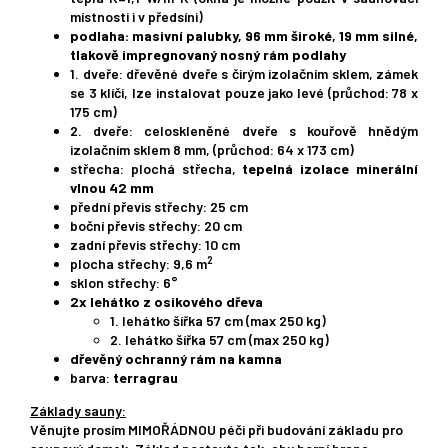
místnosti i v předsíni)
podlaha: masivní palubky, 96 mm široké, 19 mm silné,
tlakově impregnovaný nosný rám podlahy
1. dveře: dřevěné dveře s čirým izolačním sklem, zámek
se 3 klíči, lze instalovat pouze jako levé (průchod: 78 x
175 cm)
2. dveře: celoskleněné dveře s kouřově hnědým
izolačním sklem 8 mm, (průchod: 64 x 173 cm)
střecha: plochá střecha,
tepelná izolace minerální
vlnou 42 mm
přední převis střechy: 25 cm
boční převis střechy: 20 cm
zadní převis střechy: 10 cm
2
plocha střechy: 9,6 m
sklon střechy: 6°
2x lehátko z osikového dřeva
1. lehátko šířka 57 cm (max 250 kg)
2. lehátko šířka 57 cm (max 250 kg)
dřevěný ochranný rám na kamna
barva:
terragrau
Základy sauny:
Věnujte prosím MIMOŘÁDNOU péči při budování základu pro