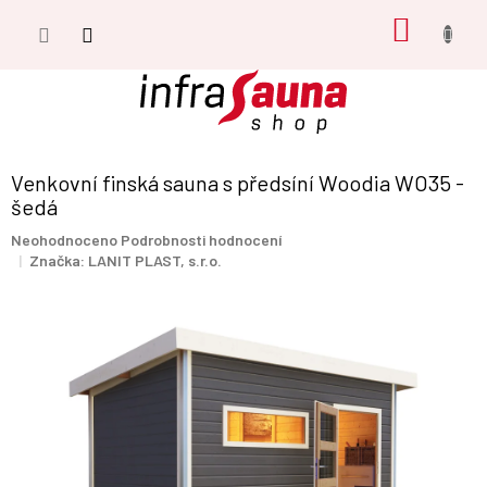
Přejít
NÁKUP
na
obsah
KOŠÍK
Venkovní finská sauna s předsíní Woodia WO35 -
šedá
Průměrné
Neohodnoceno
Podrobnosti hodnocení
hodnocení
Značka:
LANIT PLAST, s.r.o.
produktu
je
0,0
z
5
hvězdiček.