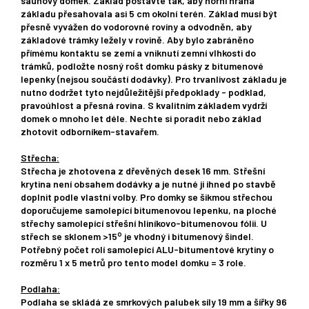
saunový domek. Základ postavte tak, aby horní hrana
základu přesahovala asi 5 cm okolní terén. Základ musí být
přesně vyvážen do vodorovné roviny a odvodněn, aby
základové trámky ležely v rovině. Aby bylo zabráněno
přímému kontaktu se zemí a vniknutí zemní vlhkosti do
trámků, podložte nosný rošt domku pásky z bitumenové
lepenky (nejsou součástí dodávky). Pro trvanlivost základu je
nutno dodržet tyto nejdůležitější předpoklady - podklad,
pravoúhlost a přesná rovina. S kvalitním základem vydrží
domek o mnoho let déle. Nechte si poradit nebo základ
zhotovit odborníkem-stavařem.
Střecha:
Střecha je zhotovena z dřevěných desek 16 mm. Střešní
krytina není obsahem dodávky a je nutné ji ihned po stavbě
doplnit podle vlastní volby. Pro domky se šikmou střechou
doporučujeme samolepící bitumenovou lepenku, na ploché
střechy samolepící střešní hliníkovo-bitumenovou fólii. U
o
střech se sklonem >15
je vhodný i bitumenový šindel.
Potřebný počet rolí samolepící ALU-bitumentové krytiny o
rozměru 1 x 5 metrů pro tento model domku = 3 role.
Podlaha:
Podlaha se skládá ze smrkových palubek síly 19 mm a šířky 96