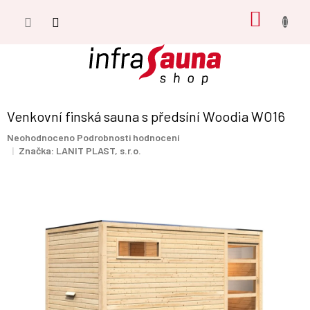
Přejít
NÁKUP
na
obsah
KOŠÍK
Venkovní finská sauna s předsíní Woodia WO16
Průměrné
Neohodnoceno
Podrobnosti hodnocení
hodnocení
Značka:
LANIT PLAST, s.r.o.
produktu
je
0,0
z
5
hvězdiček.