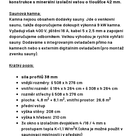
konstrukce s minerální izolační vatou o tloušťce 42 mm.
Saunová kamna:
Kamna nejsou obsahem dodávky sauny. Jde o venkovní
saunu, takže doporučujeme dokoupit výkonná 9 kW kamna.
Vyžaduji však 400 V, jištění 16 A, kabel 5 x 2,5 mm a zapojení
doporučujeme odborníkem. Velkou výhodou je rychlé vyhřátí
sauny. Dodáváme s integrovaným ovladačem přímo na
kamnech nebo s externím digitálním ovladačem (pro montáž
zvenku sauny).
Krátký popis:
síla profilů 38 mm
vnější rozměry: š 508 x h 276 cm
vnitřní rozměr: š 184 x h 264 cm + š 308 x h 264 cm
rozměr střechy š 508 x h 276 cm
2
2
3
plocha: 4,8 m
+ 8,1 m
, vnitřní prostor: 26,6 m
přední vstup
výška stěny: 208 cm
výška k hřebeni: 210 cm
3x okno s izolačním dvojsklem 4 /16 / 4 mm s
2
prostupem tepla K=1,1 W/m
K (okna je možné použít v
saunovací místnosti i v předsíni)