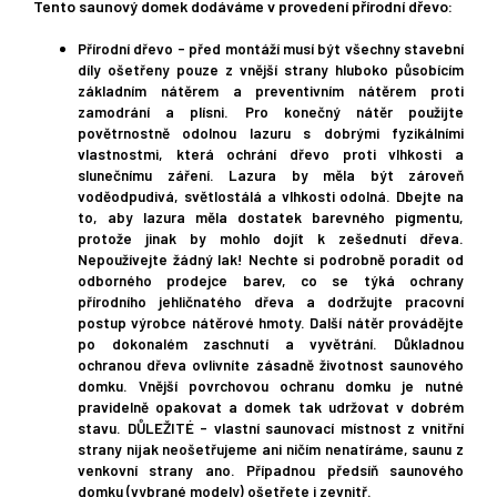
Tento saunový domek dodáváme v provedení přírodní dřevo:
Přírodní dřevo - před montáží musí být všechny stavební
díly ošetřeny pouze z vnější strany hluboko působícím
základním nátěrem a preventivním nátěrem proti
zamodrání a plísni. Pro konečný nátěr použijte
povětrnostně odolnou lazuru s dobrými fyzikálními
vlastnostmi, která ochrání dřevo proti vlhkosti a
slunečnímu záření. Lazura by měla být zároveň
voděodpudivá, světlostálá a vlhkosti odolná. Dbejte na
to, aby lazura měla dostatek barevného pigmentu,
protože jinak by mohlo dojít k zešednutí dřeva.
Nepoužívejte žádný lak! Nechte si podrobně poradit od
odborného prodejce barev, co se týká ochrany
přírodního jehličnatého dřeva a dodržujte pracovní
postup výrobce nátěrové hmoty. Další nátěr provádějte
po dokonalém zaschnutí a vyvětrání. Důkladnou
ochranou dřeva ovlivníte zásadně životnost saunového
domku. Vnější povrchovou ochranu domku je nutné
pravidelně opakovat a domek tak udržovat v dobrém
stavu. DŮLEŽITÉ - vlastní saunovací místnost z vnitřní
strany nijak neošetřujeme ani ničím nenatíráme, saunu z
venkovní strany ano. Případnou předsíň saunového
domku (vybrané modely) ošetřete i zevnitř.