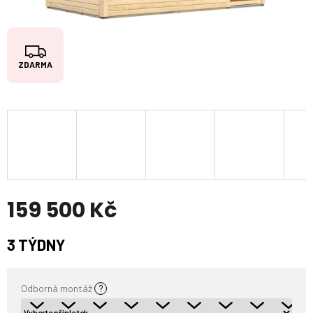
Z
ZDARMA
D
A
R
M
A
159 500 Kč
Měrná
3 TÝDNY
cena:
Odborná montáž
?