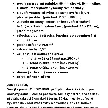
podlaha: masivní palubky, 96 mm široké, 19 mm silné,
tlakově impregnovaný nosný rám podlahy
1. dveře vstupní: dřevěné posuvné dveře s čirým
plastovým sklem (průchod: 120,5 x 180 cm)
2. dveře do sauny: celoskleněné dveře s kouřově
hnědým izolačním sklem 8 mm, (průchod: 64 x 173 cm),
jištění magnetem
střecha: plochá střecha,
tepelná izolace minerální
vlnou 42 mm
2
plocha střechy: 14,0 m
sklon střechy: 0,5°
3x
lehátko z osikového dřeva
1. lehátko šířka 57 cm (max 250 kg)
2. lehátko šířka 57 cm (max 250 kg)
3. lehátko šířka 57 cm (max 250 kg)
dřevěný ochranný rám na kamna
barva:
přírodní dřevo
Základy sauny:
Věnujte prosím MIMOŘÁDNOU péči při budování základu pro
saunový domek. Základ postavte tak, aby horní hrana základu
přesahovala asi 5 cm okolní terén. Základ musí být přesně
vyvážen do vodorovné roviny a odvodněn, aby základové
trámky ležely v rovině. Aby bylo zabráněno přímému kontaktu