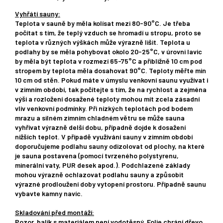
Vyhřátí sauny:
Teplota v sauně by měla kolísat mezi 80-90°C. Je třeba
počítat s tím, že teplý vzduch se hromadí u stropu, proto se
teplota v různých výškách může výrazně lišit. Teplota u
podlahy by se měla pohybovat okolo 20-25°C, v úrovni lavic
by měla být teplota v rozmezí 65-75°C a přibližně 10 cm pod
stropem by teplota měla dosahovat 90°C. Teploty měřte min
10 cm od stěn. Pokud máte v úmyslu venkovní saunu využívat i
v zimním období, tak počítejte s tím, že na rychlost a zejména
výši a rozložení dosažené teploty mohou mít zcela zásadní
vliv venkovní podmínky. Při nízkých teplotách pod bodem
mrazu a silném zimním chladném větru se může sauna
vyhřívat výrazně delší dobu, případně dojde k dosažení
nižších teplot. V případě využívání sauny v zimním období
doporučujeme podlahu sauny odizolovat od plochy, na které
je sauna postavena (pomocí tvrzeného polystyrenu,
minerální vaty, PUR desek apod.). Podchlazené základy
mohou výrazně ochlazovat podlahu sauny a způsobit
výrazné prodloužení doby vytopení prostoru. Případně saunu
vybavte kamny navíc.
Skladování před montáží:
Pozor, balík s materiálem není vodotěsný. Folie chrání dřevo