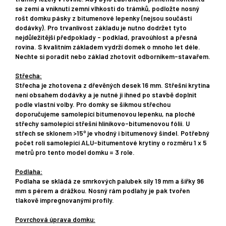
se zemí a vniknutí zemní vlhkosti do trámků, podložte nosný
rošt domku pásky z bitumenové lepenky (nejsou součástí
dodávky).
Pro trvanlivost základu je nutno dodržet tyto
nejdůležitější předpoklady - podklad, pravoúhlost a přesná
rovina. S kvalitním základem vydrží domek o mnoho let déle.
Nechte si poradit nebo základ zhotovit odborníkem-stavařem.
Střecha:
Střecha je zhotovena z dřevěných desek 16 mm. Střešní krytina
není obsahem dodávky a je nutné ji ihned po stavbě doplnit
podle vlastní volby. Pro domky se šikmou střechou
doporučujeme samolepící bitumenovou lepenku, na ploché
střechy samolepící střešní hliníkovo-bitumenovou fólii. U
o
střech se sklonem >15
je vhodný i bitumenový šindel.
Potřebný
počet rolí samolepící ALU-bitumentové krytiny o rozměru 1 x 5
metrů pro tento model domku = 3 role.
Podlaha:
Podlaha se skládá ze smrkových palubek síly 19 mm a šířky 96
mm s pérem a drážkou. Nosný rám podlahy je pak tvořen
tlakově impregnovanými profily.
Povrchová úprava domku: