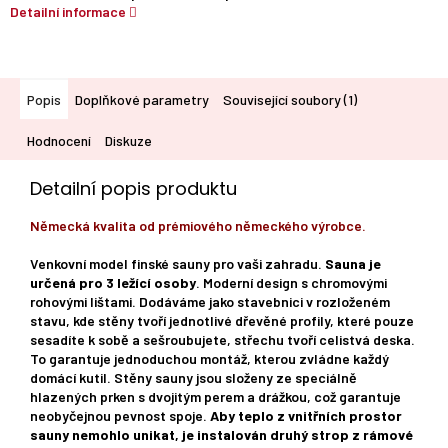
Detailní informace
Popis
Doplňkové parametry
Související soubory (1)
Hodnocení
Diskuze
Detailní popis produktu
Německá kvalita od prémiového německého výrobce.
Venkovní model finské sauny pro vaši zahradu.
Sauna je
určená pro 3 ležící osoby
. Moderní design s chromovými
rohovými lištami. Dodáváme jako stavebnici v rozloženém
stavu, kde stěny tvoří jednotlivé dřevěné profily, které pouze
sesadíte k sobě a sešroubujete, střechu tvoří celistvá deska.
To garantuje jednoduchou montáž, kterou zvládne každý
domácí kutil. Stěny sauny jsou složeny ze speciálně
hlazených prken s dvojitým perem a drážkou, což garantuje
neobyčejnou pevnost spoje.
Aby teplo z vnitřních prostor
sauny nemohlo unikat, je instalován druhý strop z rámové