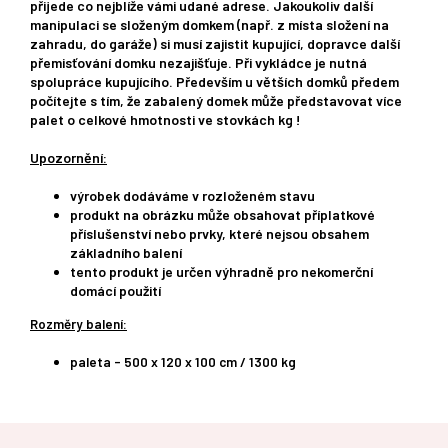
přijede co nejblíže vámi udané adrese. Jakoukoliv další
manipulaci se složeným domkem (např. z místa složení na
zahradu, do garáže) si musí zajistit kupující, dopravce další
přemisťování domku nezajišťuje. Při vykládce je nutná
spolupráce kupujícího. Především u větších domků předem
počítejte s tím, že zabalený domek může představovat více
palet o celkové hmotnosti ve stovkách kg !
Upozornění:
výrobek dodáváme v rozloženém stavu
produkt na obrázku může obsahovat příplatkové
příslušenství nebo prvky, které nejsou obsahem
základního balení
tento produkt je určen výhradně pro nekomerční
domácí použití
Rozměry balení:
paleta - 500 x 120 x 100 cm / 1300 kg
Z