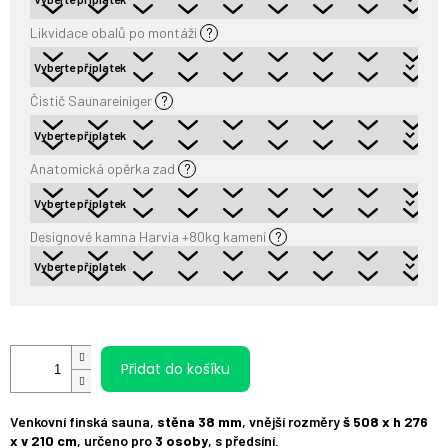
Likvidace obalů po montáži
?
Čistič Saunareiniger
?
Anatomická opěrka zad
?
Designové kamna Harvia +80kg kamení
?
Přidat do košíku
Venkovní finská sauna,
stěna 38 mm
, vnější rozměry
š 508 x h 276
x v 210 cm
, určeno pro
3 osoby
, s předsíní.