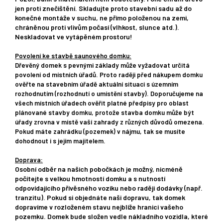
jen proti znečištění. Skladujte proto stavební sadu až do
konečné montáže v suchu, ne přímo položenou na zemi,
chráněnou proti vlivům počasí (vlhkost, slunce atd.).
Neskladovat ve vytápěném prostoru!
Povolení ke stavbě saunového domku:
Dřevěný domek s pevnými základy může vyžadovat určitá
povolení od místních úřadů. Proto raději před nákupem domku
ověřte
na stavebním úřadě
aktuální situaci s územním
rozhodnutím (rozhodnutí o umístění stavby). Doporučujeme na
všech místních úřadech ověřit platné předpisy pro oblast
plánované stavby domku, protože stavba domku může být
úřady zrovna v místě vaší zahrady z různých důvodů omezena.
Pokud máte zahrádku (pozemek) v nájmu, tak se musíte
dohodnout i s jejím majitelem.
Doprava:
Osobní odběr na našich pobočkách je možný, nicméně
počítejte s velkou hmotností domku a s nutností
odpovídajícího přívěsného vozíku nebo raději dodávky (např.
tranzitu). Pokud si objednáte naši dopravu, tak domek
dopravíme v rozloženém stavu nejblíže hranici vašeho
pozemku. Domek bude složen vedle nákladního vozidla, které