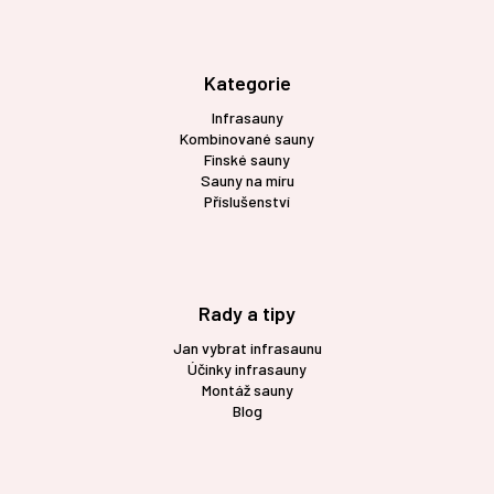
á
p
a
t
Kategorie
í
Infrasauny
Kombinované sauny
Finské sauny
Sauny na míru
Příslušenství
Rady a tipy
Jan vybrat infrasaunu
Účinky infrasauny
Montáž sauny
Blog