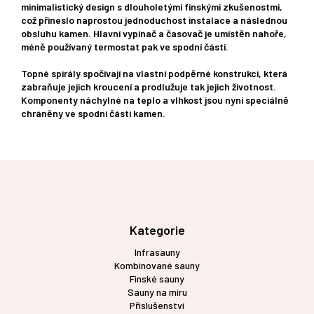
minimalistický design s dlouholetými finskými zkušenostmi,
což přineslo naprostou jednoduchost instalace a následnou
obsluhu kamen. Hlavní vypínač a časovač je umístěn nahoře,
méně používaný termostat pak ve spodní části.
Topné spirály spočívají na vlastní podpěrné konstrukci, která
zabraňuje jejich kroucení a prodlužuje tak jejich životnost.
Komponenty náchylné na teplo a vlhkost jsou nyní speciálně
chráněny ve spodní části kamen.
Z
á
p
a
t
Kategorie
í
Infrasauny
Kombinované sauny
Finské sauny
Sauny na míru
Příslušenství