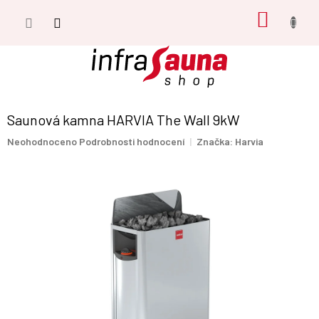
Přejít
NÁKUP
na
obsah
KOŠÍK
Saunová kamna HARVIA The Wall 9kW
Průměrné
Neohodnoceno
Podrobnosti hodnocení
Značka:
Harvia
hodnocení
produktu
je
0,0
z
5
hvězdiček.