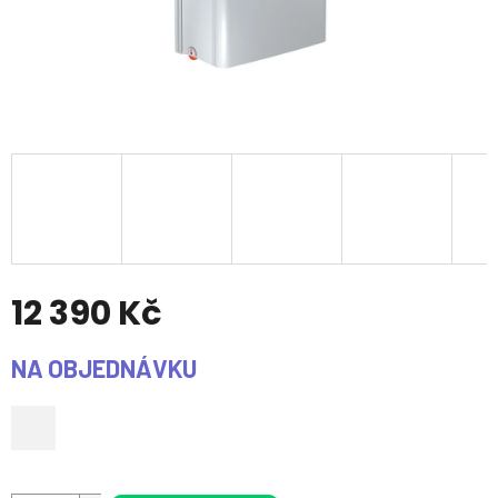
12 390 Kč
Měrná
NA OBJEDNÁVKU
cena: