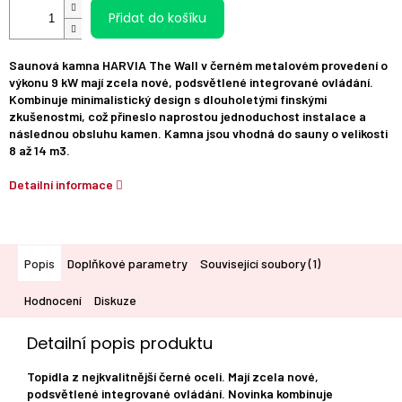
Přidat do košíku
Saunová kamna HARVIA The Wall v černém metalovém provedení o
výkonu 9 kW mají zcela nové, podsvětlené integrované ovládání.
Kombinuje minimalistický design s dlouholetými finskými
zkušenostmi, což přineslo naprostou jednoduchost instalace a
následnou obsluhu kamen. Kamna jsou vhodná do sauny o velikosti
8 až 14 m3.
Detailní informace
Popis
Doplňkové parametry
Související soubory (1)
Hodnocení
Diskuze
Detailní popis produktu
Topidla z nejkvalitnější černé oceli. Mají zcela nové,
podsvětlené integrované ovládání. Novinka kombinuje