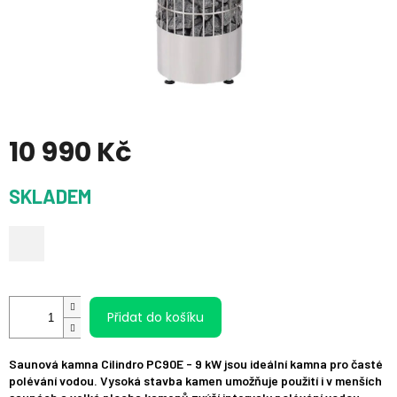
10 990 Kč
Měrná
SKLADEM
cena:
Přidat do košíku
Saunová kamna Cilindro PC90E - 9 kW jsou ideální kamna pro časté
polévání vodou. Vysoká stavba kamen umožňuje použití i v menších