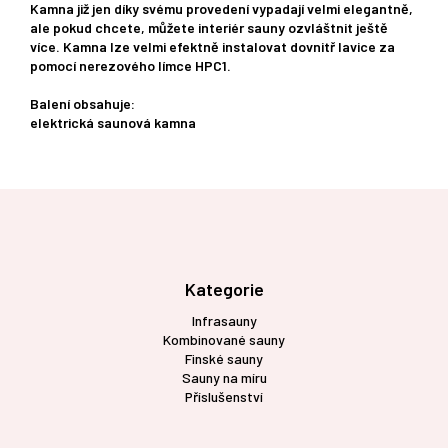
Kamna již jen díky svému provedení vypadají velmi elegantně,
ale pokud chcete, můžete interiér sauny ozvláštnit ještě
více. Kamna lze velmi efektně instalovat dovnitř lavice za
pomocí nerezového límce HPC1.
Balení obsahuje:
elektrická saunová kamna
Z
á
p
a
t
Kategorie
í
Infrasauny
Kombinované sauny
Finské sauny
Sauny na míru
Příslušenství