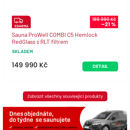
Z
189 990 Kč
–21 %
ZDARMA
D
Sauna ProWell COMBI C5 Hemlock
A
RedGlass s RLT filtrem
R
SKLADEM
M
A
149 990 Kč
DETAIL
Zobrazit všechny související produkty