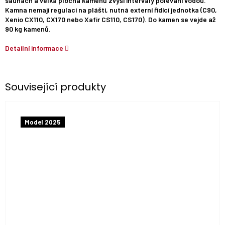
saunách a velká plocha kamenů zvýší intervaly polévání vodou.
Kamna nemají regulaci na plášti, nutná externí řídící jednotka (C90,
Xenio CX110, CX170 nebo Xafir CS110, CS170). Do kamen se vejde až
90 kg kamenů.
Detailní informace
Související produkty
Model 2025