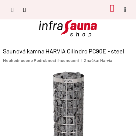
Přejít
NÁKUP
na
obsah
KOŠÍK
Saunová kamna HARVIA Cilindro PC90E - steel
Průměrné
Neohodnoceno
Podrobnosti hodnocení
Značka:
Harvia
hodnocení
produktu
je
0,0
z
5
hvězdiček.