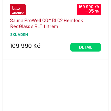
Z
169 990 Kč
–35 %
ZDARMA
D
Sauna ProWell COMBI C2 Hemlock
A
RedGlass s RLT filtrem
R
SKLADEM
M
A
109 990 Kč
DETAIL