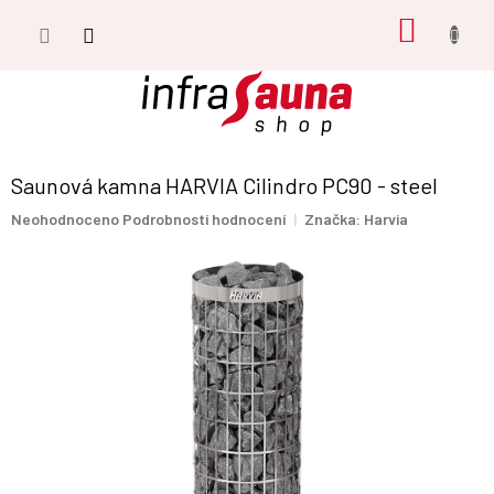
Přejít
NÁKUP
na
obsah
KOŠÍK
Saunová kamna HARVIA Cilindro PC90 - steel
Průměrné
Neohodnoceno
Podrobnosti hodnocení
Značka:
Harvia
hodnocení
produktu
je
0,0
z
5
hvězdiček.