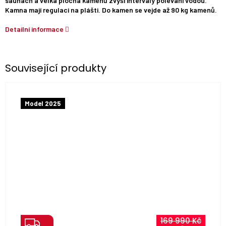
saunách a velká plocha kamenů zvýší intervaly polévání vodou.
Kamna mají regulaci na plášti. Do kamen se vejde až 90 kg kamenů.
Detailní informace
Související produkty
Model 2025
Z
169 990 Kč