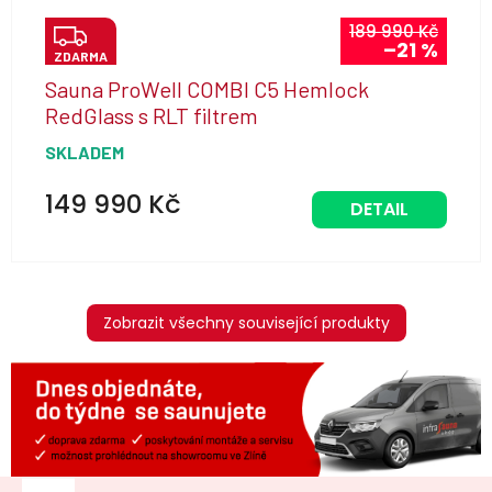
Z
189 990 Kč
–21 %
ZDARMA
D
Sauna ProWell COMBI C5 Hemlock
A
RedGlass s RLT filtrem
R
SKLADEM
M
A
149 990 Kč
DETAIL
Zobrazit všechny související produkty