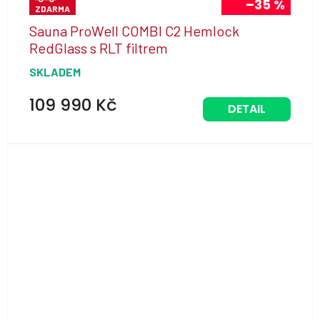
–35 %
ZDARMA
D
Sauna ProWell COMBI C2 Hemlock
A
RedGlass s RLT filtrem
R
SKLADEM
M
A
109 990 Kč
DETAIL