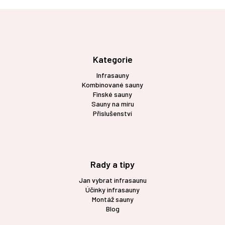
Z
á
p
a
t
Kategorie
í
Infrasauny
Kombinované sauny
Finské sauny
Sauny na míru
Příslušenství
Rady a tipy
Jan vybrat infrasaunu
Účinky infrasauny
Montáž sauny
Blog