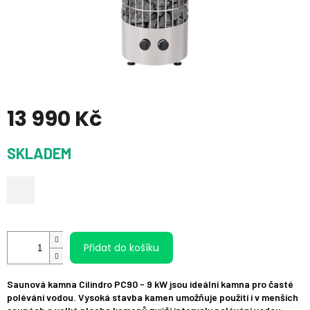
13 990 Kč
Měrná
SKLADEM
cena:
Přidat do košíku
Saunová kamna Cilindro PC90 - 9 kW jsou ideální kamna pro časté
polévání vodou. Vysoká stavba kamen umožňuje použití i v menších