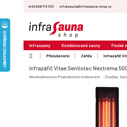
Přejít
+420 608 713 333
infrasauna@infrasauna-shop.cz
na
obsah
Infrasauny
Kombinované sauny
Finské 
Domů
Příslušenství
Zářiče
Infrazářič V
Infrazářič Vitae Sentiotec Nextrema 50
Průměrné
Neohodnoceno
Podrobnosti hodnocení
Značka:
Sen
hodnocení
produktu
je
0,0
z
5
hvězdiček.