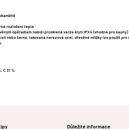
okamžitě
né rozložení tepla
řevěným opěradlem nabízí prosklená verze krytí IPX4 (vhodné pro sauny)
celi nebo černé, lakovaná nerezová ocel, dřevěné mřížky lze použít pro
%
%, C 21 %
tipy
Důležité informace