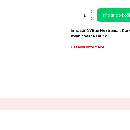
Přidat do koš
infrazářič Vitae Nextrema s Dar
kombinované sauny
Detailní informace