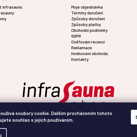
t infrasaunu
Moje objednávka
frasauny
Termíny duručení
uny
Způsoby doručení
Způsoby platby
Obchodní podmínky
GDPR
Ověřování recenzí
Reklamace
Hodnocení obchodu
Kontakty
oužívá soubory cookie. Dalším procházením tohoto
ujete souhlas s jejich používáním.
í