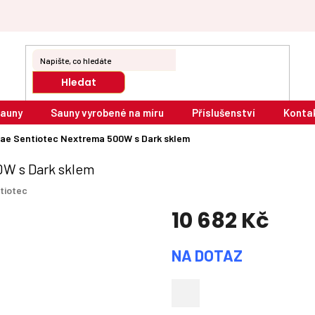
Hledat
sauny
Sauny vyrobené na míru
Příslušenství
Konta
itae Sentiotec Nextrema 500W s Dark sklem
0W s Dark sklem
tiotec
10 682 Kč
Měrná
NA DOTAZ
cena: