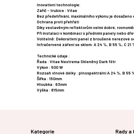
Inovativní technologie:
Zářič - trubice : Vitae
Bez předehřívání, maximálního výkonu je dosaženo 
Ochrana proti přehřátí
Díky vestavěným reflektorům velmi dobré, rovnoměr
Při instalaci v kombinaci s předními panely nebo d
Volitelně: Dekorativní panel z broušené nerezové o
Infračervené záření se sklem: A 24 %, B 55 %, C 21 
Technické údaje :
Řada : Vitae Nextrema Skleněný Dark filtr
Výkon : 500 W
Rozsah vlnové délky : plnospektrální A 24 %, B 55 
Šířka : 150mm
Hloubka : 63mm
Výška : 815mm
Z
á
p
Kategorie
Rady a 
a