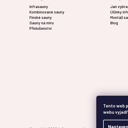
t
Infrasauny
Jan vybra
í
Kombinované sauny
Účinky in
Finské sauny
Montáž sa
Sauny na míru
Blog
Příslušenství
Tento web p
webu vyjadř
Nastaven