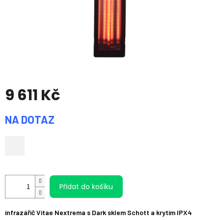
9 611 Kč
Měrná
NA DOTAZ
cena:
Přidat do košíku
infrazářič Vitae Nextrema s Dark sklem Schott a krytím IPX4