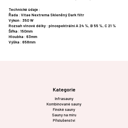
Technické údaje :
Řada : Vitae Nextrema Skleněný Dark filtr
Výkon : 350 W
Rozsah vlnové délky : plnospektrální A 24 %, B 55 %, C 21 %
Šířka : 150mm
Hloubka : 63mm
Výška : 658mm
Z
á
p
a
t
Kategorie
í
Infrasauny
Kombinované sauny
Finské sauny
Sauny na míru
Příslušenství