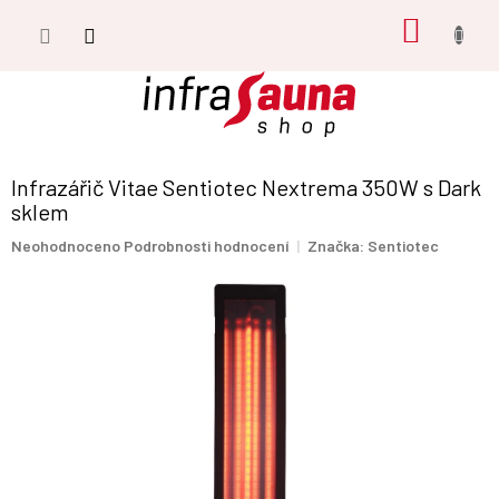
Přejít
NÁKUP
na
obsah
KOŠÍK
Infrazářič Vitae Sentiotec Nextrema 350W s Dark
sklem
Průměrné
Neohodnoceno
Podrobnosti hodnocení
Značka:
Sentiotec
hodnocení
produktu
je
0,0
z
5
hvězdiček.