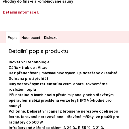
vhodný do finské a kombinované sauny
Detailní informace
Popis
Hodnocení
Diskuze
Detailní popis produktu
Inovativní technologie:
Zářič - trubice : Vitae
Bez předehřívání, maximálního výkonu je dosaženo okamžitě
Ochrana proti přehřátí
Díky vestavěným reflektorům velmi dobré, rovnoměrné
rozložení tepla
Při instalaci v kombinaci s předními panely nebo dřevěným
opěradlem nabízí prosklená verze krytí IPX4 (vhodné pro
sauny)
Volitelně: Dekorativní panel z broušené nerezové oceli nebo
černé, lakovaná nerezová ocel, dřevěné mřížky lze použít pro
radiátory do 500 W
Infračervené záření se sklem: A 24 %, B 55 %, C 21 %