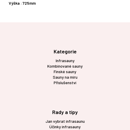
Výška : 725mm
Z
á
p
a
t
Kategorie
í
Infrasauny
Kombinované sauny
Finské sauny
Sauny na míru
Příslušenství
Rady a tipy
Jan vybrat infrasaunu
Účinky infrasauny