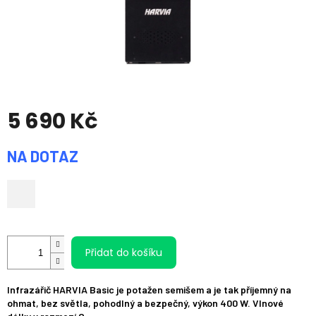
5 690 Kč
Měrná
NA DOTAZ
cena:
Přidat do košíku
Infrazářič HARVIA Basic je potažen semišem a je tak příjemný na
ohmat, bez světla, pohodlný a bezpečný, výkon 400 W. Vlnové