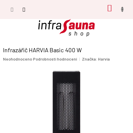
Přejít
NÁKUP
na
obsah
KOŠÍK
Infrazářič HARVIA Basic 400 W
Průměrné
Neohodnoceno
Podrobnosti hodnocení
Značka:
Harvia
hodnocení
produktu
je
0,0
z
5
hvězdiček.