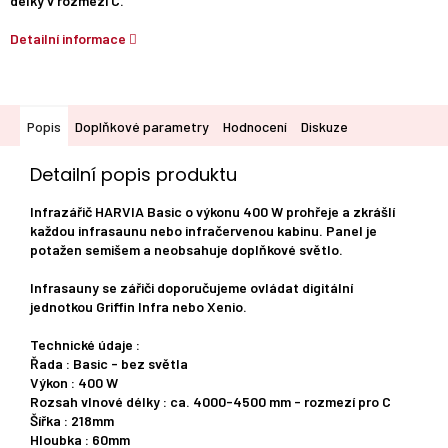
délky v rozmezí C.
Detailní informace
Popis
Doplňkové parametry
Hodnocení
Diskuze
Detailní popis produktu
Infrazářič HARVIA Basic o výkonu 400 W prohřeje a zkrášlí
každou infrasaunu nebo infračervenou kabinu. Panel je
potažen semišem a neobsahuje doplňkové světlo.
Infrasauny se zářiči doporučujeme ovládat digitální
jednotkou Griffin Infra nebo Xenio.
Technické údaje :
Řada : Basic - bez světla
Výkon : 400 W
Rozsah vlnové délky : ca. 4000-4500 mm - rozmezí pro C
Šířka : 218mm
Hloubka : 60mm