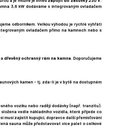
rou a je možné je ihned
zapojit do zásuvky 230 V
.
. Kamna 3,6 kW dodáváme s integrovaným ovladačem
čujeme odborníkem. Velkou výhodou je rychlé vyhřátí
 integrovaným ovladačem přímo na kamnech nebo s
.
a
dřevěný ochranný rám na kamna
. Doporučujeme
saunových kamen - tj. zda-li je v bytě na dostupném
sného vozíku nebo raději dodávky (např. tranzitu).
složena vedle nákladního vozidla, které přijede co
i musí zajistit kupující, dopravce další přemisťování
balená sauna může představovat více palet o celkové