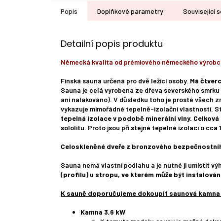
Popis
Doplňkové parametry
Související s
Detailní popis produktu
Německá kvalita od prémiového německého výrobc
Finská sauna určená pro dvě ležící osoby.
Má čtverc
Sauna je celá vyrobena ze dřeva severského smrku 
ani nalakováno). V důsledku toho je prosté všech 
vykazuje mimořádné tepelně-izolační vlastnosti. Stě
tepelná izolace v podobě minerální vlny. Celková 
sololitu. Proto jsou při stejné tepelné izolaci o c
Celoskleněné dveře z bronzového bezpečnostníh
Sauna nemá vlastní podlahu a je nutné ji umístit vý
(profilu) u stropu, ve kterém může být instalová
K sauně doporučujeme dokoupit saunová kamna dl
Kamna 3,6 kW