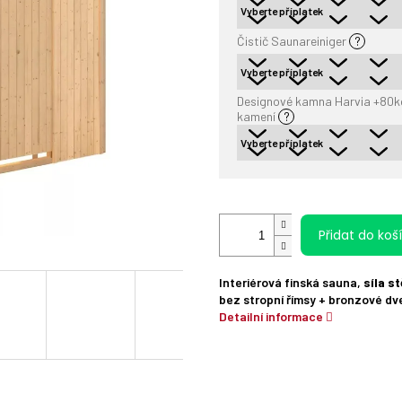
Čistič Saunareiniger
?
Designové kamna Harvia +80k
kamení
?
Přidat do koš
Interiérová finská sauna,
síla s
bez stropní římsy + bronzové dv
Detailní informace