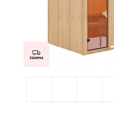
Z
ZDARMA
D
A
R
M
A