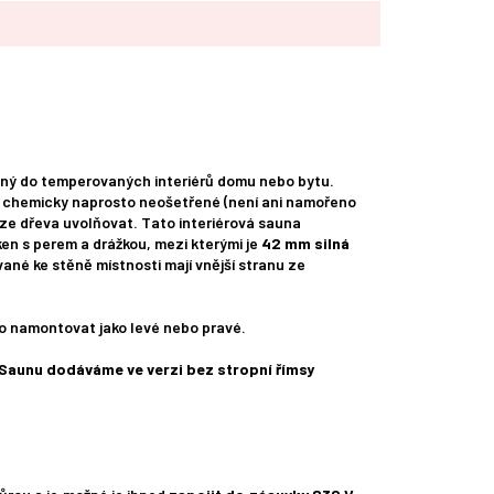
ený do temperovaných interiérů domu nebo bytu.
e chemicky naprosto neošetřené (není ani namořeno
ze dřeva uvolňovat. Tato interiérová sauna
en s perem a drážkou, mezi kterými je
42 mm silná
né ke stěně místnosti mají vnější stranu ze
no namontovat jako levé nebo pravé.
Saunu dodáváme ve verzi bez stropní římsy