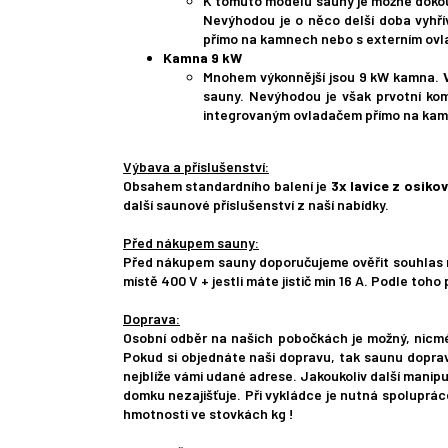
K tomuto modelu sauny je možné dokoup
Nevýhodou je o něco delší doba vyhř
přímo na kamnech nebo s externím ovl
Kamna 9 kW
Mnohem výkonnější jsou 9 kW kamna.
sauny. Nevýhodou je však prvotní ko
integrovaným ovladačem přímo na kamn
Výbava a příslušenství:
Obsahem standardního balení je
3x lavice z osiko
další saunové příslušenství z naší nabídky.
Před nákupem sauny:
Před nákupem sauny doporučujeme ověřit souhlas maj
místě 400 V + jestli máte jistič min 16 A. Podle toh
Doprava:
Osobní odběr na našich pobočkách je možný, nicmén
Pokud si objednáte naši dopravu, tak saunu doprav
nejblíže vámi udané adrese. Jakoukoliv další manipul
domku nezajišťuje. Při vykládce je nutná spoluprác
hmotnosti ve stovkách kg !