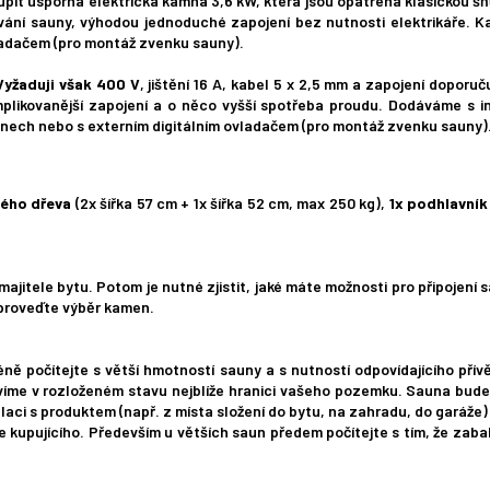
it úsporná elektrická kamna 3,6 kW, která jsou opatřena klasickou šňů
ívání sauny, výhodou jednoduché zapojení bez nutnosti elektrikáře
adačem (pro montáž zvenku sauny).
Vyžaduji však 400 V
, jištění 16 A, kabel 5 x 2,5 mm a zapojení doporu
mplikovanější zapojení a o něco vyšší spotřeba proudu. Dodáváme s
ech nebo s externím digitálním ovladačem (pro montáž zvenku sauny)
vého dřeva
(2x šířka 57 cm + 1x šířka 52 cm, max 250 kg),
1x podhlavník
itele bytu. Potom je nutné zjistit, jaké máte možnosti pro připojení 
o proveďte výběr kamen.
ě počítejte s větší hmotností sauny a s nutností odpovídajícího přívě
íme v rozloženém stavu nejblíže hranici vašeho pozemku. Sauna bude 
aci s produktem (např. z místa složení do bytu, na zahradu, do garáže) s
e kupujícího. Především u větších saun předem počítejte s tím, že za