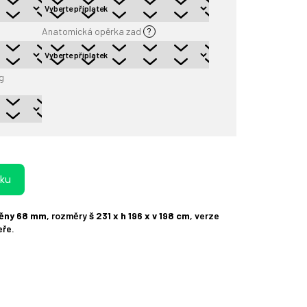
Anatomická opěrka zad
?
g
íku
těny 68 mm
, rozměry
š 231 x h 196 x v 198 cm
, verze
eře.