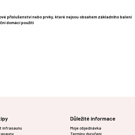
vé příslušenství nebo prvky, které nejsou obsahem základního balení
ční domácí použití
tipy
Důležité informace
t infrasaunu
Moje objednávka
frasauny
Termíny duručení