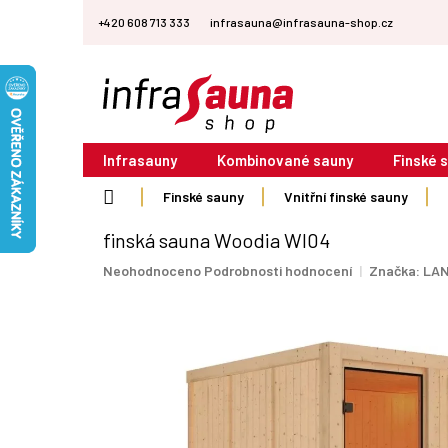
Přejít
+420 608 713 333
infrasauna@infrasauna-shop.cz
na
obsah
Infrasauny
Kombinované sauny
Finské 
Domů
Finské sauny
Vnitřní finské sauny
finská sauna Woodia WI04
Průměrné
Neohodnoceno
Podrobnosti hodnocení
Značka:
LAN
hodnocení
produktu
je
0,0
z
5
hvězdiček.