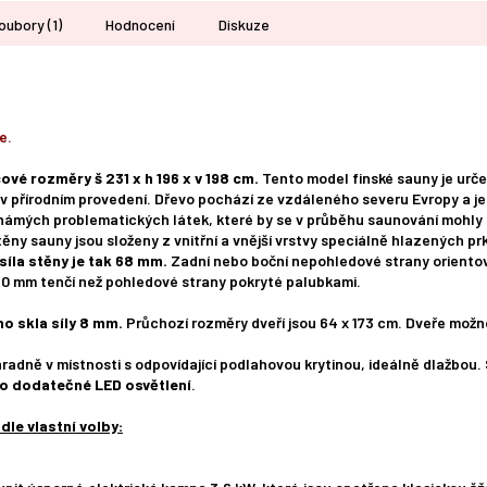
oubory (1)
Hodnocení
Diskuze
e.
ové rozměry š 231 x h 196 x v 198 cm.
Tento model finské sauny je urč
v přírodním provedení. Dřevo pochází ze vzdáleného severu Evropy a j
známých problematických látek, které by se v průběhu saunování mohly 
ny sauny jsou složeny z vnitřní a vnější vrstvy speciálně hlazených prk
síla stěny je tak 68 mm.
Zadní nebo boční nepohledové strany orientova
ca 10 mm tenčí než pohledové strany pokryté palubkami.
o skla síly 8 mm.
Průchozí rozměry dveří jsou 64 x 173 cm. Dveře mož
hradně v místnosti s odpovídající podlahovou krytinou, ideálně dlažbou.
no dodatečné LED osvětlení
.
e vlastní volby: