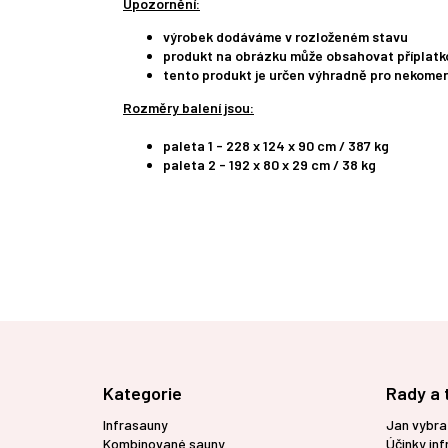
Upozornění:
výrobek dodáváme v rozloženém stavu
produkt na obrázku může obsahovat příplatko
tento produkt je určen výhradně pro nekomer
Rozměry balení jsou:
paleta 1 - 228 x 124 x 90 cm / 387 kg
paleta 2 - 192 x 80 x 29 cm / 38 kg
Z
á
p
Kategorie
Rady a 
a
t
Infrasauny
Jan vybra
í
Kombinované sauny
Účinky in