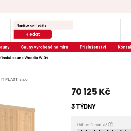
Hledat
sauny
Sauny vyrobené na míru
Příslušenství
Konta
finská sauna Woodia WI04
IT PLAST, s.r.o.
70 125 Kč
Měrná
3 TÝDNY
cena:
Odborná montáž
?