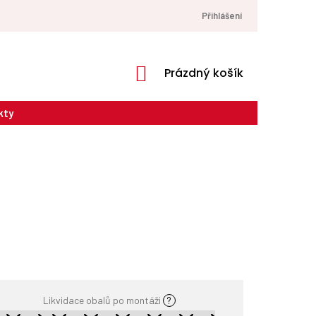
Přihlášení
NÁKUPNÍ
Prázdný košík
KOŠÍK
kty
Likvidace obalů po montáži
?