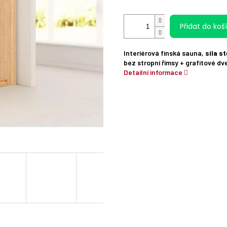
Přidat do koš
Interiérová finská sauna,
síla s
bez stropní římsy + grafitové dv
Detailní informace