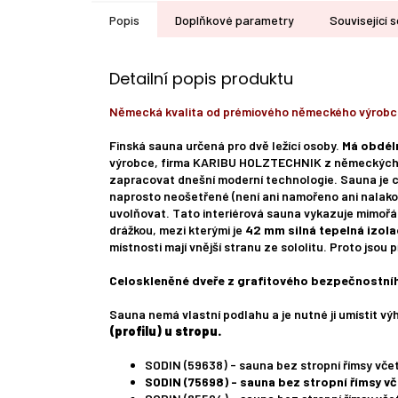
Popis
Doplňkové parametry
Související s
Detailní popis produktu
Německá kvalita od prémiového německého výrobc
Finská sauna určená pro dvě ležící osoby.
Má obdéln
výrobce, firma KARIBU HOLZTECHNIK z německých B
zapracovat dnešní moderní technologie. Sauna je c
naprosto neošetřené (není ani namořeno ani nalako
uvolňovat. Tato interiérová sauna vykazuje mimořád
drážkou, mezi kterými je
42 mm silná tepelná izolac
místnosti mají vnější stranu ze sololitu. Proto jsou
Celoskleněné dveře z grafitového bezpečnostníh
Sauna nemá vlastní podlahu a je nutné ji umístit vý
(profilu) u stropu.
SODIN (59638) - sauna bez stropní římsy vč
SODIN (75698) - sauna bez stropní římsy vč