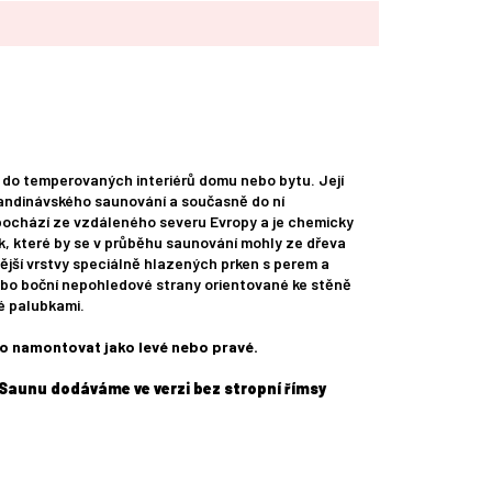
 do temperovaných interiérů domu nebo bytu. Její
andinávského saunování a současně do ní
pochází ze vzdáleného severu Evropy a je chemicky
, které by se v průběhu saunování mohly ze dřeva
ější vrstvy speciálně hlazených prken s perem a
bo boční nepohledové strany orientované ke stěně
té palubkami.
o namontovat jako levé nebo pravé.
Saunu dodáváme ve verzi bez stropní římsy