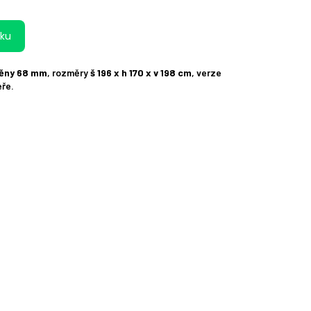
íku
těny 68 mm
, rozměry
š 196 x h 170 x v 198 cm
, verze
eře.