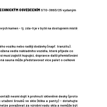
ECHNICKÝM OSVĚDČENÍM
STO-3893/25 vydaným
vých kamen - tj. zda-li je v bytě na dostupném místě
ho vozíku nebo raději dodávky (např. tranzitu).
ožena vedle nákladního vozidla, které přijede co
i musí zajistit kupující, dopravce další přemisťování
lená sauna může představovat více palet o celkové
montáži nesmí dojít k prohnutí skleněné desky (proto
 utažení šroubů ve skle (klika a panty) - dotahujte
í nelze považovat za výrobní vadu skla a nemůže být