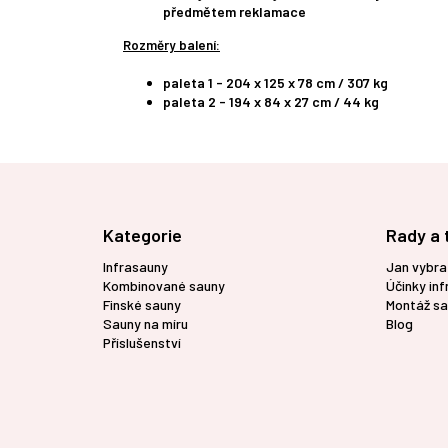
předmětem reklamace
Rozměry balení:
paleta 1 - 204 x 125 x 78 cm / 307 kg
paleta 2 - 194 x 84 x 27 cm / 44 kg
Z
á
p
Kategorie
Rady a 
a
t
Infrasauny
Jan vybra
í
Kombinované sauny
Účinky in
Finské sauny
Montáž sa
Sauny na míru
Blog
Příslušenství