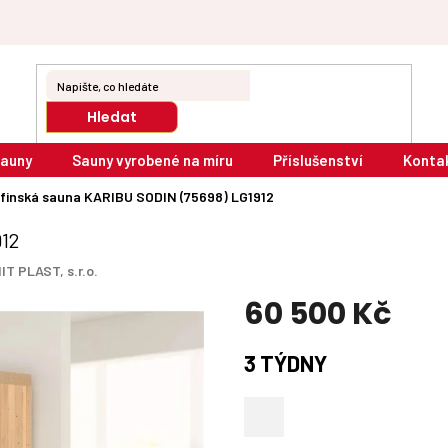
Hledat
sauny
Sauny vyrobené na míru
Příslušenství
Konta
finská sauna KARIBU SODIN (75698) LG1912
912
IT PLAST, s.r.o.
60 500 Kč
Měrná
3 TÝDNY
cena: