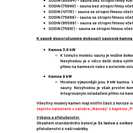
SODIN (85594) - sauna bez stropní římsy vče
SODIN (75690) - sauna bez stropní římsy vče
SODIN (47115) - sauna se stropní římsou vče
SODIN (75699) - sauna se stropní římsou vče
SODIN (85599) - sauna se stropní římsou vče
SODIN (75691) - sauna se stropní římsou vče
K sauně doporučujeme dokoupit saunová kamna K
Kamna 3,6 kW
K tomuto modelu sauny je možné dokoup
Nevýhodou je o něco delší doba vyhř
přímo na kamnech nebo s externím ovl
Kamna 9 kW
Mnohem výkonnější jsou 9 kW kamna.
sauny. Nevýhodou je však prvotní ko
integrovaným ovladačem přímo na kamn
Všechny modely kamen mají vnitřní části z koroze 
teplotu naleznete v záložce „Návody“ v kapitole „Př
Výbava a příslušenství:
Obsahem standardního balení je
2x lavice z osiko
příslušenství z naší nabídky.