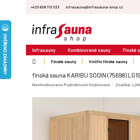
Přejít
+420 608 713 333
infrasauna@infrasauna-shop.cz
na
obsah
Infrasauny
Kombinované sauny
Finské 
Domů
Finské sauny
Vnitřní finské sauny
finská sauna KARIBU SODIN (75698) LG1
Průměrné
Neohodnoceno
Podrobnosti hodnocení
Značka:
LAN
hodnocení
produktu
je
0,0
z
5
hvězdiček.