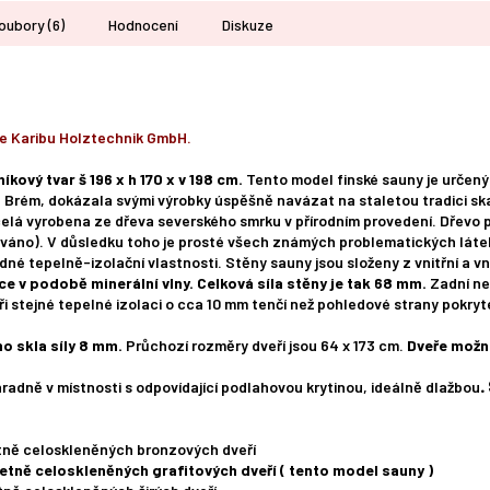
oubory (6)
Hodnocení
Diskuze
e Karibu Holztechnik GmbH.
íkový tvar š 196 x h 170 x v 198 cm.
Tento model finské sauny je určený
rém, dokázala svými výrobky úspěšně navázat na staletou tradici sk
elá vyrobena ze dřeva severského smrku v přírodním provedení. Dřevo 
váno). V důsledku toho je prosté všech známých problematických látek
né tepelně-izolační vlastnosti. Stěny sauny jsou složeny z vnitřní a vn
e v podobě minerální vlny. Celková síla stěny je tak 68 mm.
Zadní ne
 při stejné tepelné izolaci o cca 10 mm tenčí než pohledové strany pokry
o skla síly 8 mm.
Průchozí rozměry dveří jsou 64 x 173 cm.
Dveře možn
hradně v místnosti s odpovídající podlahovou krytinou, ideálně dlažbou
.
etně celoskleněných bronzových dveří
etně celoskleněných grafitových dveří ( tento model sauny )