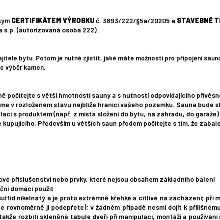
ským
CERTIFIKÁTEM VÝROBKU
č. 3893/222/§5a/20205 a
STAVEBNĚ T
s.p. (autorizovaná osoba 222).
ele bytu. Potom je nutné zjistit, jaké máte možnosti pro připojení sauno
ďte výběr kamen.
 počítejte s větší hmotností sauny a s nutností odpovídajícího přívěsné
me v rozloženém stavu nejblíže hranici vašeho pozemku. Sauna bude sl
aci s produktem (např. z místa složení do bytu, na zahradu, do garáže) s
e kupujícího. Především u větších saun předem počítejte s tím, že zaba
vé příslušenství nebo prvky, které nejsou obsahem základního balení
ční domácí použit
ulfid nikelnatý a je proto extrémně křehké a citlivé na zacházení; při 
e rovnoměrně ji podepřete); v žádném případě nesmí dojít k přílišnému
 takže rozbití skleněné tabule dveří při manipulaci, montáži a používán