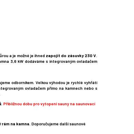
ůrou a je možné je ihned
zapojit do zásuvky 230 V
.
. Kamna 3,6 kW dodáváme s integrovaným ovladačem
čujeme odborníkem. Velkou výhodou je rychlé vyhřátí
 integrovaným ovladačem přímo na kamnech nebo s
.
ů
.
Přibližnou dobu pro vytopení sauny na saunovací
ý rám na kamna
. Doporučujeme další saunové