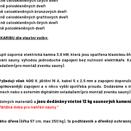
tně celoskleněných čirých dveří
tně poloskleněných dveří
tně celoskleněných bronzových dveří
tně celoskleněných grafitových dveří
tně celoskleněných čirých dveří
tně poloskleněných dveří
ARIBU dle vlastní volby:
it úsporná elektrická kamna 3,6 kW, která jsou opatřena klasickou šň
ívání sauny, výhodou jednoduché zapojení bez nutnosti elektrikáře
adačem (pro montáž zvenku sauny).
Vyžaduji však 400 V
, jištění 16 A, kabel 5 x 2,5 mm a zapojení doporu
mplikovanější zapojení a o něco vyšší spotřeba proudu. Dodáváme s
ech nebo s externím digitálním ovladačem (pro montáž zvenku sauny)
odolných materiálů a
jsou dodávány včetně 12 kg saunových kamen
ibližná doba pro nahřátí sauny.“
vého dřeva
(šířka 57 cm, max 250 kg),
1x podhlavník
a
dřevěný ochrann