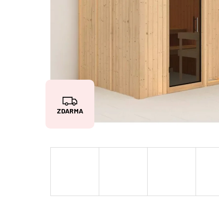
Z
ZDARMA
D
A
R
M
A