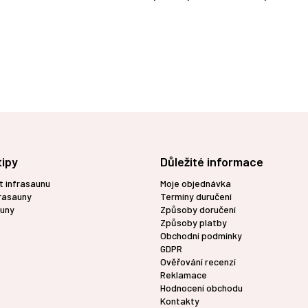
tipy
Důležité informace
t infrasaunu
Moje objednávka
frasauny
Termíny duručení
uny
Způsoby doručení
Způsoby platby
Obchodní podmínky
GDPR
Ověřování recenzí
Reklamace
Hodnocení obchodu
Kontakty