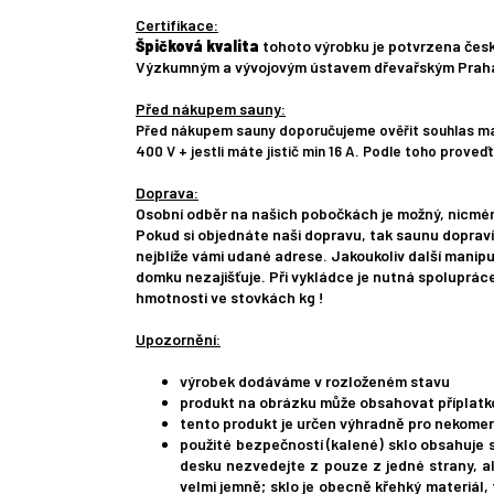
Certifikace:
Špičková kvalita
tohoto výrobku je potvrzena če
Výzkumným a vývojovým ústavem dřevařským Praha 
Před nákupem sauny:
Před nákupem sauny doporučujeme ověřit souhlas majit
400 V + jestli máte jistič min 16 A. Podle toho prove
Doprava:
Osobní odběr na našich pobočkách je možný, nicméně
Pokud si objednáte naši dopravu, tak saunu dopraví
nejblíže vámi udané adrese. Jakoukoliv další manipul
domku nezajišťuje. Při vykládce je nutná spoluprác
hmotnosti ve stovkách kg !
Upozornění:
výrobek dodáváme v rozloženém stavu
produkt na obrázku může obsahovat příplatko
tento produkt je určen výhradně pro nekomer
použité bezpečností (kalené) sklo obsahuje s
desku nezvedejte z pouze z jedné strany, al
velmi jemně; sklo je obecně křehký materiál,