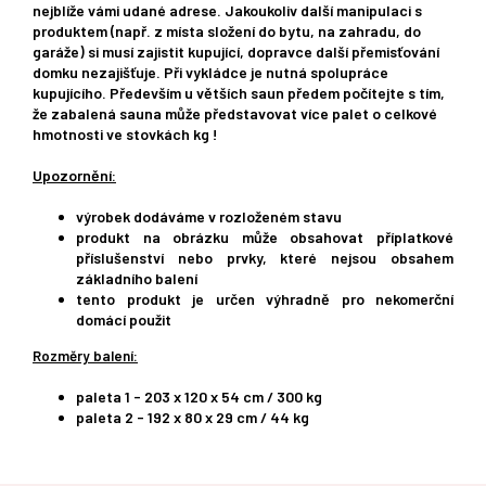
nejblíže vámi udané adrese. Jakoukoliv další manipulaci s
produktem (např. z místa složení do bytu, na zahradu, do
garáže) si musí zajistit kupující, dopravce další přemisťování
domku nezajišťuje. Při vykládce je nutná spolupráce
kupujícího. Především u větších saun předem počítejte s tím,
že zabalená sauna může představovat více palet o celkové
hmotnosti ve stovkách kg !
Upozornění:
výrobek dodáváme v rozloženém stavu
produkt na obrázku může obsahovat příplatkové
příslušenství nebo prvky, které nejsou obsahem
základního balení
tento produkt je určen výhradně pro nekomerční
domácí použit
Rozměry balení:
paleta 1 - 203 x 120 x 54 cm / 300 kg
paleta 2 - 192 x 80 x 29 cm / 44 kg