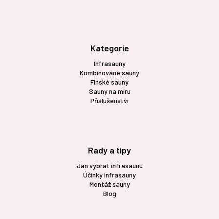
Z
á
p
a
t
Kategorie
í
Infrasauny
Kombinované sauny
Finské sauny
Sauny na míru
Příslušenství
Rady a tipy
Jan vybrat infrasaunu
Účinky infrasauny
Montáž sauny
Blog