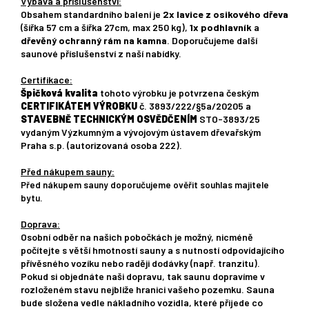
Výbava a příslušenství:
Obsahem standardního balení je
2x lavice z osikového dřeva
(šířka 57 cm a šířka 27cm, max 250 kg),
1x podhlavník
a
dřevěný ochranný rám na kamna
. Doporučujeme další
saunové příslušenství z naší nabídky.
Certifikace:
Špičková kvalita
tohoto výrobku je potvrzena českým
CERTIFIKÁTEM VÝROBKU
č. 3893/222/§5a/20205 a
STAVEBNĚ TECHNICKÝM OSVĚDČENÍM
STO-3893/25
vydaným Výzkumným a vývojovým ústavem dřevařským
Praha s.p. (autorizovaná osoba 222).
Před nákupem sauny:
Před nákupem sauny doporučujeme ověřit souhlas majitele
bytu.
Doprava:
Osobní odběr na našich pobočkách je možný, nicméně
počítejte s větší hmotností sauny a s nutností odpovídajícího
přívěsného vozíku nebo raději dodávky (např. tranzitu).
Pokud si objednáte naši dopravu, tak saunu dopravíme v
rozloženém stavu nejblíže hranici vašeho pozemku. Sauna
bude složena vedle nákladního vozidla, které přijede co