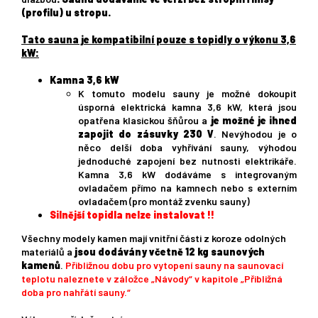
(profilu) u stropu.
Tato sauna je kompatibilní pouze s topidly o výkonu 3,6
kW
:
Kamna 3,6 kW
K tomuto modelu sauny je možné dokoupit
úsporná elektrická kamna 3,6 kW, která jsou
opatřena klasickou šňůrou a
je možné je ihned
zapojit do zásuvky 230 V
. Nevýhodou je o
něco delší doba vyhřívání sauny, výhodou
jednoduché zapojení bez nutnosti elektrikáře.
Kamna 3,6 kW dodáváme s integrovaným
ovladačem přímo na kamnech nebo s externím
ovladačem (pro montáž zvenku sauny)
Silnější topidla nelze instalovat !!
Všechny modely kamen mají vnitřní části z koroze odolných
materiálů a
jsou dodávány včetně 12 kg saunových
kamenů
.
Přibližnou dobu pro vytopení sauny na saunovací
teplotu naleznete v záložce „Návody“ v kapitole „Přibližná
doba pro nahřátí sauny.“