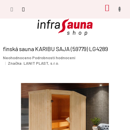
Přejít
NÁKUP
na
obsah
KOŠÍK
finská sauna KARIBU SAJA (59779) LG4289
Průměrné
Neohodnoceno
Podrobnosti hodnocení
hodnocení
Značka:
LANIT PLAST, s.r.o.
produktu
je
0,0
z
5
hvězdiček.