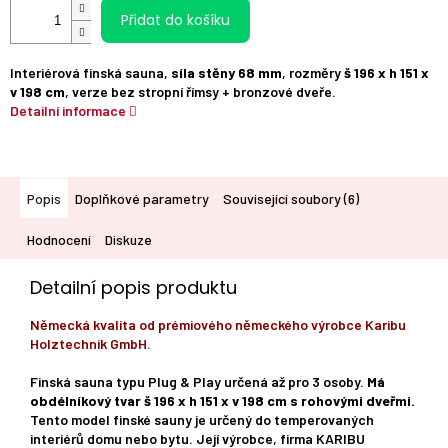
Přidat do košíku
Interiérová finská sauna,
síla stěny 68 mm
, rozměry
š 196 x h 151 x
v 198 cm
, verze bez stropní římsy + bronzové dveře.
Detailní informace
Popis
Doplňkové parametry
Související soubory (6)
Hodnocení
Diskuze
Detailní popis produktu
Německá kvalita od prémiového německého výrobce Karibu
Holztechnik GmbH.
Finská sauna typu Plug & Play určená až pro 3 osoby.
Má
obdélníkový tvar š 196 x h 151 x v 198 cm s rohovými dveřmi.
Tento model finské sauny je určený do temperovaných
interiérů domu nebo bytu. Její výrobce, firma KARIBU