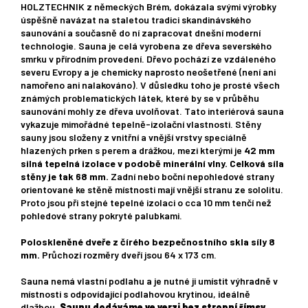
HOLZTECHNIK z německých Brém, dokázala svými výrobky
úspěšně navázat na staletou tradici skandinávského
saunování a současně do ní zapracovat dnešní moderní
technologie. Sauna je celá vyrobena ze dřeva severského
smrku v přírodním provedení. Dřevo pochází ze vzdáleného
severu Evropy a je chemicky naprosto neošetřené (není ani
namořeno ani nalakováno). V důsledku toho je prosté všech
známých problematických látek, které by se v průběhu
saunování mohly ze dřeva uvolňovat. Tato interiérová sauna
vykazuje mimořádné tepelně-izolační vlastnosti. Stěny
sauny jsou složeny z vnitřní a vnější vrstvy speciálně
hlazených prken s perem a drážkou, mezi kterými je
42 mm
silná tepelná izolace v podobě minerální vlny. Celková síla
stěny je tak 68 mm.
Zadní nebo boční nepohledové strany
orientované ke stěně místnosti mají vnější stranu ze sololitu.
Proto jsou při stejné tepelné izolaci o cca 10 mm tenčí než
pohledové strany pokryté palubkami.
Poloskleněné dveře z čírého bezpečnostního skla síly 8
mm.
Průchozí rozměry dveří jsou 64 x 173 cm.
Sauna nemá vlastní podlahu a je nutné ji umístit výhradně v
místnosti s odpovídající podlahovou krytinou, ideálně
dlažbou
.
Saunu dodáváme ve verzi bez stropní římsy