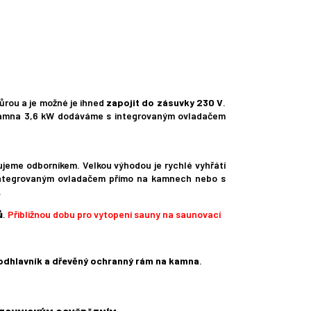
ůrou a je možné je ihned
zapojit do zásuvky 230 V
.
. Kamna 3,6 kW dodáváme s integrovaným ovladačem
čujeme odborníkem. Velkou výhodou je rychlé vyhřátí
 integrovaným ovladačem přímo na kamnech nebo s
.
ů
.
Přibližnou dobu pro vytopení sauny na saunovací
odhlavník a dřevěný ochranný rám na kamna
.