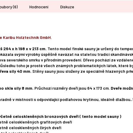
oubory (6)
Hodnocení
Diskuze
e Karibu Holztechnik GmbH.
š 264 x h 198 x v 213 cm.
Tento model finské sauny je určený do temper
zala svými výrobky úspěšně navázat na staletou tradici skandinávsk
eva severského smrku v přírodním provedení. Dřevo pochází ze vzdálen
důsledku toho je prosté všech známých problematických látek, které b
dřeva síly 40 mm.
Stěny sauny jsou složeny ze speciálně hlazených prke
o skla síly 8 mm.
Průchozí rozměry dveří jsou 64 x 173 cm.
Dveře možn
hradně v místnosti s odpovídající podlahovou krytinou, ideálně dlažbou
.
 včetně celoskleněných bronzových dveří ( tento model sauny )
četně celoskleněných grafitových dveří
etně celoskleněných čirých dveří