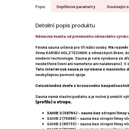
Popis
Doplňkové parametry
Související s
Detailní popis produktu
Německá kvalita od prémiového německého výrobc
Finská sauna určená pro tři ležící osoby.
Má rozměr 
firma KARIBU HOLZTECHNIK z německých Brém, doká
moderní technologie. Sauna je celá vyrobena ze dř
neošetřené (není ani namořeno ani nalakováno). V 
Tato interiérová sauna je vyrobena z masivního 
neobyčejnou pevnost spoje.
Celoskleněné dveře z bronzového bezpečnostníh
Sauna nemá vlastní podlahu a je nutné ji umístit vý
(profilu) u stropu.
SAHIB 2 (59764) - sauna bez stropní římsy
SAHIB 2 (75888) - sauna bez stropní římsy v
SAHIB 2 (85733) - sauna bez stropní římsy vč