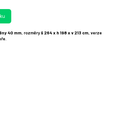
íku
těny 40 mm
, rozměry
š 264 x h 198 x v 213 cm
, verze
eře.