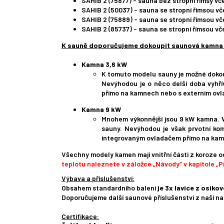
SAHIB 2 (75877) - sauna bez stropní římsy v
SAHIB 2 (50037) - sauna se stropní římsou v
SAHIB 2 (75889) - sauna se stropní římsou v
SAHIB 2 (85737) - sauna se stropní římsou vč
K sauně doporučujeme dokoupit saunová kamna K
Kamna 3,6 kW
K tomuto modelu sauny je možné dokoup
Nevýhodou je o něco delší doba vyhř
přímo na kamnech nebo s externím ovl
Kamna 9 kW
Mnohem výkonnější jsou 9 kW kamna.
sauny. Nevýhodou je však prvotní ko
integrovaným ovladačem přímo na kamn
Všechny modely kamen mají vnitřní části z koroze 
teplotu naleznete v záložce „Návody“ v kapitole „Př
Výbava a příslušenství:
Obsahem standardního balení
je 3x lavice z osiko
Doporučujeme další saunové příslušenství z naší na
Certifikace: