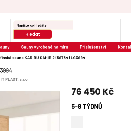
Hledat
sauny
Sauny vyrobené na míru
Příslušenství
Konta
finská sauna KARIBU SAHIB 2 (59764) LG3994
G3994
IT PLAST, s.r.o.
76 450 Kč
Měrná
5-8 TÝDNŮ
cena: