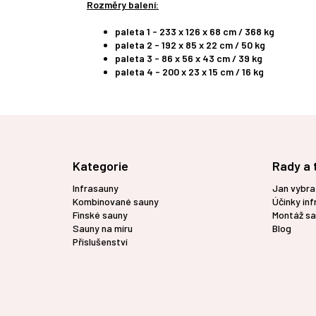
Rozměry balení:
paleta 1 - 233 x 126 x 68 cm / 368 kg
paleta 2 - 192 x 85 x 22 cm / 50 kg
paleta 3 - 86 x 56 x 43 cm / 39 kg
paleta 4 - 200 x 23 x 15 cm / 16 kg
Z
á
p
Kategorie
Rady a 
a
t
Infrasauny
Jan vybra
í
Kombinované sauny
Účinky in
Finské sauny
Montáž sa
Sauny na míru
Blog
Příslušenství