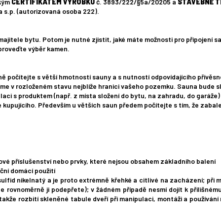
ským
CERTIFIKÁTEM VÝROBKU
č. 3893/222/§5a/20205 a
STAVEBNĚ T
s.p. (autorizovaná osoba 222).
itele bytu. Potom je nutné zjistit, jaké máte možnosti pro připojení s
o proveďte výběr kamen.
 počítejte s větší hmotností sauny a s nutností odpovídajícího přívěsné
me v rozloženém stavu nejblíže hranici vašeho pozemku. Sauna bude sl
aci s produktem (např. z místa složení do bytu, na zahradu, do garáže) s
e kupujícího. Především u větších saun předem počítejte s tím, že zaba
vé příslušenství nebo prvky, které nejsou obsahem základního balení
ční domácí použití
ulfid nikelnatý a je proto extrémně křehké a citlivé na zacházení; při 
e rovnoměrně ji podepřete); v žádném případě nesmí dojít k přílišnému
 takže rozbití skleněné tabule dveří při manipulaci, montáži a používán