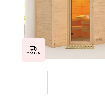
Z
ZDARMA
D
A
R
M
A