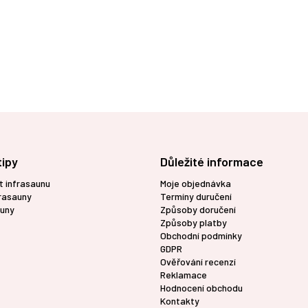
tipy
Důležité informace
t infrasaunu
Moje objednávka
frasauny
Termíny duručení
uny
Způsoby doručení
Způsoby platby
Obchodní podmínky
GDPR
Ověřování recenzí
Reklamace
Hodnocení obchodu
Kontakty