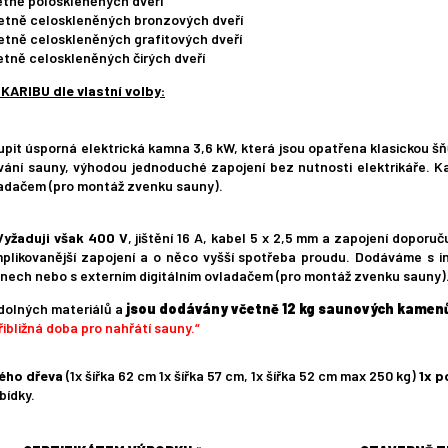
četně poloskleněných dveří
četně celoskleněných bronzových dveří
četně celoskleněných grafitových dveří
etně celoskleněných čirých dveří
ARIBU dle vlastní volby:
it úsporná elektrická kamna 3,6 kW, která jsou opatřena klasickou šň
ívání sauny, výhodou jednoduché zapojení bez nutnosti elektrikáře
adačem (pro montáž zvenku sauny).
Vyžaduji však 400 V
, jištění 16 A, kabel 5 x 2,5 mm a zapojení doporu
mplikovanější zapojení a o něco vyšší spotřeba proudu. Dodáváme s
ech nebo s externím digitálním ovladačem (pro montáž zvenku sauny)
odolných materiálů a
jsou dodávány včetně 12 kg saunových kamen
ibližná doba pro nahřátí sauny.“
vého dřeva
(1x šířka 62 cm 1x šířka 57 cm, 1x šířka 52 cm max 250 kg)
1x p
bídky.