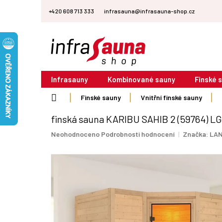
Přejít
+420 608 713 333
infrasauna@infrasauna-shop.cz
na
obsah
Infrasauny
Kombinované sauny
Finské 
Domů
Finské sauny
Vnitřní finské sauny
finská sauna KARIBU SAHIB 2 (59764) L
Průměrné
Neohodnoceno
Podrobnosti hodnocení
Značka:
LAN
hodnocení
produktu
je
0,0
z
5
hvězdiček.