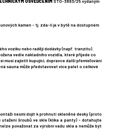
ECHNICKÝM OSVĚDČENÍM
STO-3893/25 vydaným
aunových kamen - tj. zda-li je v bytě na dostupném
ho vozíku nebo raději dodávky (např. tranzitu).
ožena vedle nákladního vozidla, které přijede co
i musí zajistit kupující, dopravce další přemisťování
lená sauna může představovat více palet o celkové
montáži nesmí dojít k prohnutí skleněné desky (proto
 utažení šroubů ve skle (klika a panty) - dotahujte
í nelze považovat za výrobní vadu skla a nemůže být