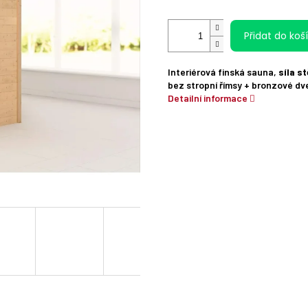
Přidat do koš
Interiérová finská sauna,
síla s
bez stropní římsy + bronzové dv
Detailní informace