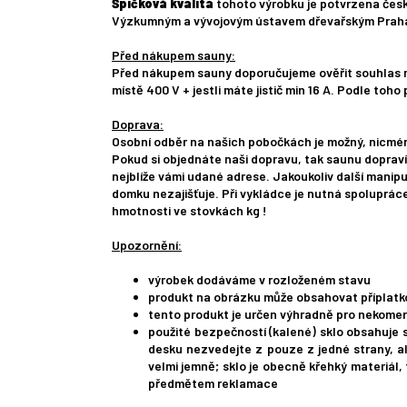
Špičková kvalita
tohoto výrobku je potvrzena če
Výzkumným a vývojovým ústavem dřevařským Praha 
Před nákupem sauny:
Před nákupem sauny doporučujeme ověřit souhlas maj
místě 400 V + jestli máte jistič min 16 A. Podle toh
Doprava:
Osobní odběr na našich pobočkách je možný, nicméně
Pokud si objednáte naši dopravu, tak saunu dopraví
nejblíže vámi udané adrese. Jakoukoliv další manipul
domku nezajišťuje. Při vykládce je nutná spoluprác
hmotnosti ve stovkách kg !
Upozornění:
výrobek dodáváme v rozloženém stavu
produkt na obrázku může obsahovat příplatko
tento produkt je určen výhradně pro nekomer
použité bezpečností (kalené) sklo obsahuje s
desku nezvedejte z pouze z jedné strany, al
velmi jemně; sklo je obecně křehký materiál,
předmětem reklamace