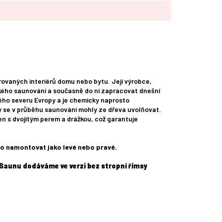
ovaných interiérů domu nebo bytu. Její výrobce,
ého saunování a současně do ní zapracovat dnešní
ého severu Evropy a je chemicky naprosto
y se v průběhu saunování mohly ze dřeva uvolňovat.
n s dvojitým perem a drážkou, což garantuje
o namontovat jako levé nebo pravé.
Saunu dodáváme ve verzi bez stropní římsy