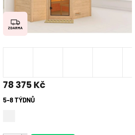
Z
ZDARMA
D
A
R
M
A
78 375 Kč
Měrná
5-8 TÝDNŮ
cena: