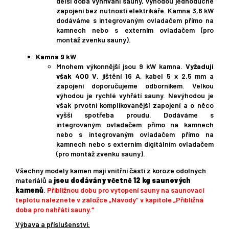
delší doba vyhřívání sauny, výhodou jednoduché
zapojení bez nutnosti elektrikáře. Kamna 3,6 kW
dodáváme s integrovaným ovladačem přímo na
kamnech nebo s externím ovladačem (pro
montáž zvenku sauny).
Kamna 9 kW
Mnohem výkonnější jsou 9 kW kamna.
Vyžaduji
však 400 V
, jištění 16 A, kabel 5 x 2,5 mm a
zapojení doporučujeme odborníkem. Velkou
výhodou je rychlé vyhřátí sauny. Nevýhodou je
však prvotní komplikovanější zapojení a o něco
vyšší spotřeba proudu. Dodáváme s
integrovaným ovladačem přímo na kamnech
nebo s integrovaným ovladačem přímo na
kamnech nebo s externím digitálním ovladačem
(pro montáž zvenku sauny).
Všechny modely kamen mají vnitřní části z koroze odolných
materiálů a
jsou dodávány včetně 12 kg saunových
kamenů
.
Přibližnou dobu pro vytopení sauny na saunovací
teplotu naleznete v záložce „Návody“ v kapitole „Přibližná
doba pro nahřátí sauny.“
Výbava a příslušenství: