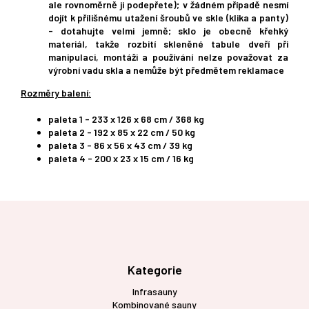
ale rovnoměrně ji podepřete); v žádném případě nesmí
dojít k přílišnému utažení šroubů ve skle (klika a panty)
- dotahujte velmi jemně; sklo je obecně křehký
materiál, takže rozbití skleněné tabule dveří při
manipulaci, montáži a používání nelze považovat za
výrobní vadu skla a nemůže být předmětem reklamace
Rozměry balení:
paleta 1 - 233 x 126 x 68 cm / 368 kg
paleta 2 - 192 x 85 x 22 cm / 50 kg
paleta 3 - 86 x 56 x 43 cm / 39 kg
paleta 4 - 200 x 23 x 15 cm / 16 kg
Z
á
p
a
t
Kategorie
í
Infrasauny
Kombinované sauny