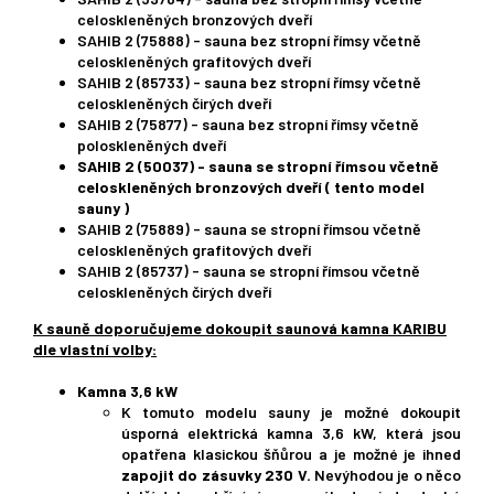
celoskleněných bronzových dveří
SAHIB 2 (75888) - sauna bez stropní římsy včetně
celoskleněných grafitových dveří
SAHIB 2 (85733) - sauna bez stropní římsy včetně
celoskleněných čirých dveří
SAHIB 2 (75877) - sauna bez stropní římsy včetně
poloskleněných dveří
SAHIB 2 (50037) - sauna se stropní římsou včetně
celoskleněných bronzových dveří ( tento model
sauny )
SAHIB 2 (75889) - sauna se stropní římsou včetně
celoskleněných grafitových dveří
SAHIB 2 (85737) - sauna se stropní římsou včetně
celoskleněných čirých dveří
K sauně doporučujeme dokoupit saunová kamna KARIBU
dle vlastní volby:
Kamna 3,6 kW
K tomuto modelu sauny je možné dokoupit
úsporná elektrická kamna 3,6 kW, která jsou
opatřena klasickou šňůrou a je možné je ihned
zapojit do zásuvky 230 V.
Nevýhodou je o něco