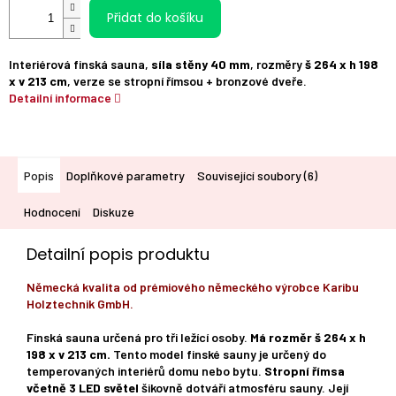
Přidat do košíku
Interiérová finská sauna,
síla stěny 40 mm
, rozměry
š 264 x h 198
x v 213 cm
, verze se stropní římsou + bronzové dveře.
Detailní informace
Popis
Doplňkové parametry
Související soubory (6)
Hodnocení
Diskuze
Detailní popis produktu
Německá kvalita od prémiového německého výrobce Karibu
Holztechnik GmbH.
Finská sauna určená pro tři ležící osoby.
Má rozměr š 264 x h
198 x v 213 cm.
Tento model finské sauny je určený do
temperovaných interiérů domu nebo bytu.
Stropní římsa
včetně 3 LED světel
šikovně dotváří atmosféru sauny. Její