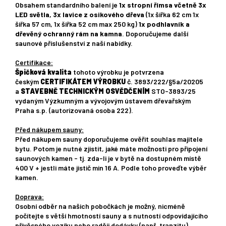
Obsahem standardního balení je
1x stropní římsa včetně 3x
LED světla, 3x lavice z osikového dřeva
(1x šířka 62 cm 1x
šířka 57 cm, 1x šířka 52 cm max 250 kg)
1x podhlavník a
dřevěný ochranný rám na kamna
. Doporučujeme další
saunové příslušenství z naší nabídky.
Certifikace:
Špičková kvalita
tohoto výrobku je potvrzena
českým
CERTIFIKÁTEM VÝROBKU
č. 3893/222/§5a/20205
a
STAVEBNĚ TECHNICKÝM OSVĚDČENÍM
STO-3893/25
vydaným Výzkumným a vývojovým ústavem dřevařským
Praha s.p. (autorizovaná osoba 222).
Před nákupem sauny:
Před nákupem sauny doporučujeme ověřit souhlas majitele
bytu. Potom je nutné zjistit, jaké máte možnosti pro připojení
saunových kamen - tj. zda-li je v bytě na dostupném místě
400 V + jestli máte jistič min 16 A. Podle toho proveďte výběr
kamen.
Doprava:
Osobní odběr na našich pobočkách je možný, nicméně
počítejte s větší hmotností sauny a s nutností odpovídajícího
přívěsného vozíku nebo raději dodávky (např. tranzitu).