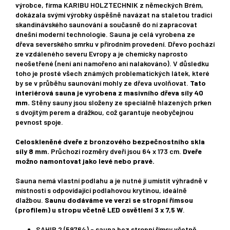
výrobce, firma KARIBU HOLZTECHNIK z německých Brém,
dokázala svými výrobky úspěšně navázat na staletou tradici
skandinávského saunování a současně do ní zapracovat
dnešní moderní technologie. Sauna je celá vyrobena ze
dřeva severského smrku v přírodním provedení. Dřevo pochází
ze vzdáleného severu Evropy a je chemicky naprosto
neošetřené (není ani namořeno ani nalakováno). V důsledku
toho je prosté všech známých problematických látek, které
by se v průběhu saunování mohly ze dřeva uvolňovat.
Tato
interiérová sauna je vyrobena z masivního dřeva síly 40
mm.
Stěny sauny jsou složeny ze speciálně hlazených prken
s dvojitým perem a drážkou, což garantuje neobyčejnou
pevnost spoje.
Celoskleněné dveře z bronzového bezpečnostního skla
síly 8 mm.
Průchozí rozměry dveří jsou 64 x 173 cm.
Dveře
možno namontovat jako levé nebo pravé.
Sauna nemá vlastní podlahu a je nutné ji umístit výhradně v
místnosti s odpovídající podlahovou krytinou, ideálně
dlažbou.
Saunu dodáváme ve verzi se stropní římsou
(profilem) u stropu včetně LED osvětlení 3 x 7,5 W
.
SAHIB 2 (59764) - sauna bez stropní římsy včetně