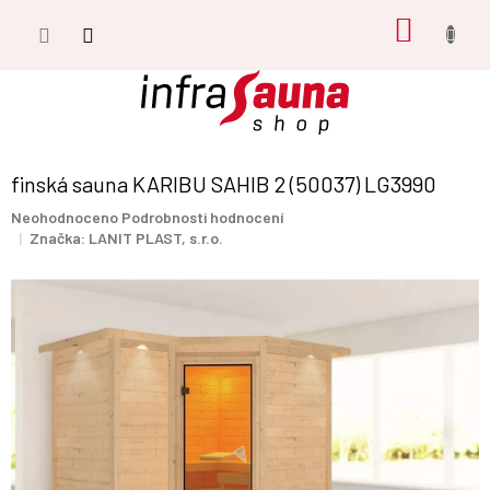
Přejít
NÁKUP
na
obsah
KOŠÍK
finská sauna KARIBU SAHIB 2 (50037) LG3990
Průměrné
Neohodnoceno
Podrobnosti hodnocení
hodnocení
Značka:
LANIT PLAST, s.r.o.
produktu
je
0,0
z
5
hvězdiček.