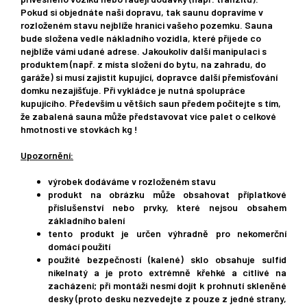
Pokud si objednáte naši dopravu, tak saunu dopravíme v
rozloženém stavu nejblíže hranici vašeho pozemku. Sauna
bude složena vedle nákladního vozidla, které přijede co
nejblíže vámi udané adrese. Jakoukoliv další manipulaci s
produktem (např. z místa složení do bytu, na zahradu, do
garáže) si musí zajistit kupující, dopravce další přemisťování
domku nezajišťuje. Při vykládce je nutná spolupráce
kupujícího. Především u větších saun předem počítejte s tím,
že zabalená sauna může představovat více palet o celkové
hmotnosti ve stovkách kg !
Upozornění:
výrobek dodáváme v rozloženém stavu
produkt na obrázku může obsahovat příplatkové
příslušenství nebo prvky, které nejsou obsahem
základního balení
tento produkt je určen výhradně pro nekomerční
domácí použití
použité bezpečností (kalené) sklo obsahuje sulfid
nikelnatý a je proto extrémně křehké a citlivé na
zacházení; při montáži nesmí dojít k prohnutí skleněné
desky (proto desku nezvedejte z pouze z jedné strany,