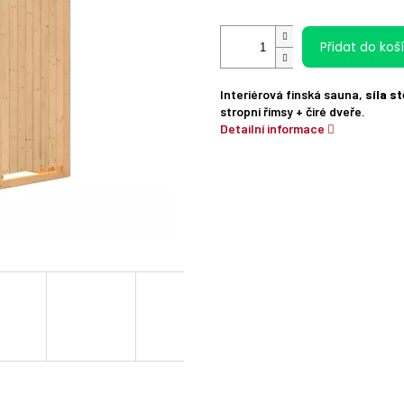
Přidat do koš
Interiérová finská sauna,
síla s
stropní římsy + čiré dveře.
Detailní informace