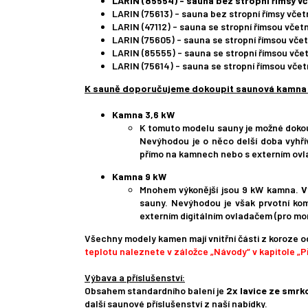
LARIN (85554) - sauna bez stropní římsy vč
LARIN (75613) - sauna bez stropní římsy vče
LARIN (47112) - sauna se stropní římsou vče
LARIN (75605) - sauna se stropní římsou vče
LARIN (85555) - sauna se stropní římsou vče
LARIN (75614) - sauna se stropní římsou vče
K sauně doporučujeme dokoupit saunová kamna K
Kamna 3,6 kW
K tomuto modelu sauny je možné dokoup
Nevýhodou je o něco delší doba vyhř
přímo na kamnech nebo s externím ovl
Kamna 9 kW
Mnohem výkonější jsou 9 kW kamna.
V
sauny. Nevýhodou je však prvotní ko
externím digitálním ovladačem (pro mo
Všechny modely kamen mají vnitřní části z koroze 
teplotu naleznete v záložce „Návody“ v kapitole „Př
Výbava a příslušenství:
Obsahem standardního balení je
2x lavice ze smrk
další saunové příslušenství z naší nabídky.