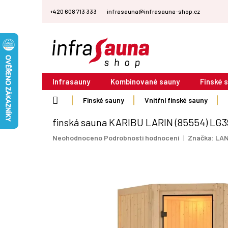
Přejít
+420 608 713 333
infrasauna@infrasauna-shop.cz
na
obsah
Infrasauny
Kombinované sauny
Finské 
Domů
Finské sauny
Vnitřní finské sauny
finská sauna KARIBU LARIN (85554) LG
Průměrné
Neohodnoceno
Podrobnosti hodnocení
Značka:
LAN
hodnocení
produktu
je
0,0
z
5
hvězdiček.