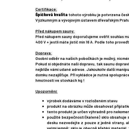
Certifikace:
Špičková kvalita
tohoto výrobku je potvrzena če
Výzkumným a vývojovým ústavem dřevařským Praha 
Před nákupem sauny:
Před nákupem sauny doporučujeme ověřit souhlas majit
400 V + jestli máte jistič min 16 A. Podle toho prove
Doprava:
Osobní odběr na našich pobočkách je možný, nicméně
Pokud si objednáte naši dopravu, tak saunu dopraví
nejblíže vámi udané adrese. Jakoukoliv další manipul
domku nezajišťuje. Při vykládce je nutná spoluprác
hmotnosti ve stovkách kg !
Upozornění:
výrobek dodáváme v rozloženém stavu
produkt na obrázku může obsahovat příplatko
tento produkt je určen výhradně pro nekomer
použité bezpečností (kalené) sklo obsahuje s
desku nezvedejte z pouze z jedné strany, al
velmi jemně; sklo je obecně křehký materiál,