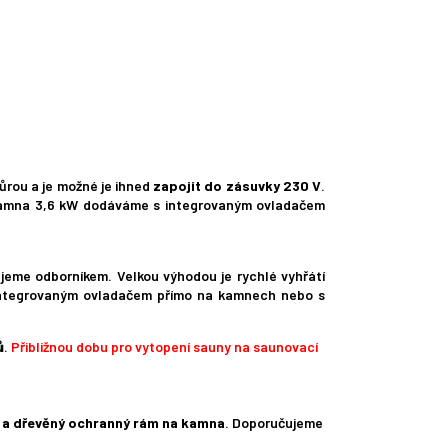
ůrou a je možné je ihned
zapojit do zásuvky 230 V
.
. Kamna 3,6 kW dodáváme s integrovaným ovladačem
čujeme odborníkem. Velkou výhodou je rychlé vyhřátí
 integrovaným ovladačem přímo na kamnech nebo s
ů
.
Přibližnou dobu pro vytopení sauny na saunovací
k a dřevěný ochranný rám na kamna
. Doporučujeme