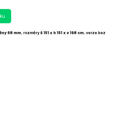
íku
těny 68 mm
, rozměry
š 151 x h 151 x v 198 cm
, verze bez