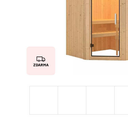
Z
ZDARMA
D
A
R
M
A