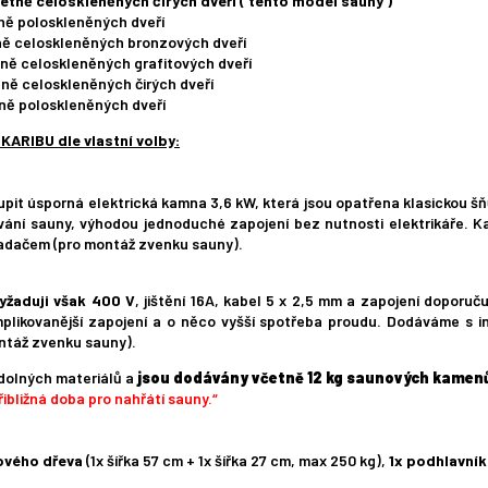
etně celoskleněných čirých dveří ( tento model sauny )
tně poloskleněných dveří
tně celoskleněných bronzových dveří
tně celoskleněných grafitových dveří
tně celoskleněných čirých dveří
tně poloskleněných dveří
ARIBU dle vlastní volby:
it úsporná elektrická kamna 3,6 kW, která jsou opatřena klasickou šň
ívání sauny, výhodou jednoduché zapojení bez nutnosti elektrikáře
adačem (pro montáž zvenku sauny).
yžaduji však 400 V
, jištění 16A, kabel 5 x 2,5 mm a zapojení doporu
mplikovanější zapojení a o něco vyšší spotřeba proudu. Dodáváme s
ntáž zvenku sauny).
odolných materiálů a
jsou dodávány včetně 12 kg saunových kamen
ibližná doba pro nahřátí sauny.“
ového dřeva
(1x šířka 57 cm + 1x šířka 27 cm, max 250 kg),
1x podhlavní