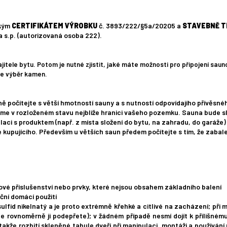
ským
CERTIFIKÁTEM VÝROBKU
č. 3893/222/§5a/20205 a
STAVEBNĚ T
s.p. (autorizovaná osoba 222).
ele bytu. Potom je nutné zjistit, jaké máte možnosti pro připojení sauno
ďte výběr kamen.
 počítejte s větší hmotností sauny a s nutností odpovídajího přívěsnéh
me v rozloženém stavu nejblíže hranici vašeho pozemku. Sauna bude sl
aci s produktem (např. z místa složení do bytu, na zahradu, do garáže) s
e kupujícího. Především u větších saun předem počítejte s tím, že zaba
vé příslušenství nebo prvky, které nejsou obsahem základního balení
ční domácí použití
ulfid nikelnatý a je proto extrémně křehké a citlivé na zacházení; při 
e rovnoměrně ji podepřete); v žádném případě nesmí dojít k přílišnému
 takže rozbití skleněné tabule dveří při manipulaci, montáži a používán