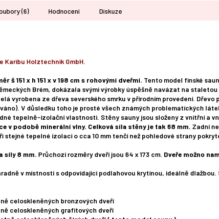
oubory (6)
Hodnocení
Diskuze
e Karibu Holztechnik GmbH.
ěr š 151 x h 151 x v 198 cm s rohovými dveřmi.
Tento model finské saun
ěmeckých Brém, dokázala svými výrobky úspěšně navázat na staletou t
elá vyrobena ze dřeva severského smrku v přírodním provedení. Dřevo 
váno). V důsledku toho je prosté všech známých problematických látek
né tepelně-izolační vlastnosti. Stěny sauny jsou složeny z vnitřní a vn
ce v podobě minerální vlny.
Celková síla stěny je tak 68 mm.
Zadní ne
 při stejné tepelné izolaci o cca 10 mm tenčí než pohledové strany pokry
a síly 8 mm.
Průchozí rozměry dveří jsou 64 x 173 cm.
Dveře možno nam
hradně v místnosti s odpovídající podlahovou krytinou, ideálně dlažbou.
etně celoskleněných bronzových dveří
tně celoskleněných grafitových dveří