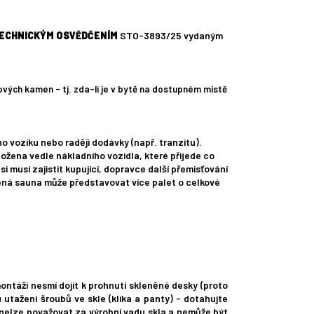
ECHNICKÝM OSVĚDČENÍM
STO-3893/25 vydaným
vých kamen - tj. zda-li je v bytě na dostupném místě
o vozíku nebo raději dodávky (např. tranzitu).
ožena vedle nákladního vozidla, které přijede co
i musí zajistit kupující, dopravce další přemisťování
lená sauna může představovat více palet o celkové
montáži nesmí dojít k prohnutí skleněné desky (proto
 utažení šroubů ve skle (klika a panty) - dotahujte
í nelze považovat za výrobní vadu skla a nemůže být