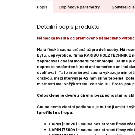
Popis
Doplňkové parametry
Související s
Detailní popis produktu
Německá kvalita od prémiového německého výrobc
Malá finská sauna určená až pro dvě osoby.
Má rozm
bytu. Její výrobce, firma KARIBU HOLZTECHNIK z n
zapracovat dnešní moderní technologie. Sauna je c
naprosto neošetřené (není ani namořeno ani nalako
uvolňovat. Tato interiérová sauna vykazuje mimořád
drážkou, mezi kterými je
42 mm silná tepelná izola
místnosti mají vnější stranu ze sololitu. Proto jsou
Celoskleněné dveře z čirého bezpečnostního skl
Sauna nemá vlastní podlahu a je nutné ji umístit vý
(profilu) u stropu.
LARIN (59626) - sauna bez stropní římsy vč
LARIN (75604) - sauna bez stropní římsy vče