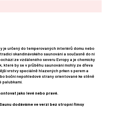
y je určený do temperovaných interiérů domu nebo
radici skandinávského saunování a současně do ní
pochází ze vzdáleného severu Evropy a je chemicky
, které by se v průběhu saunování mohly ze dřeva
ější vrstvy speciálně hlazených prken s perem a
bo boční nepohledové strany orientované ke stěně
té palubkami.
ontovat jako levé nebo pravé.
Saunu dodáváme ve verzi bez stropní římsy