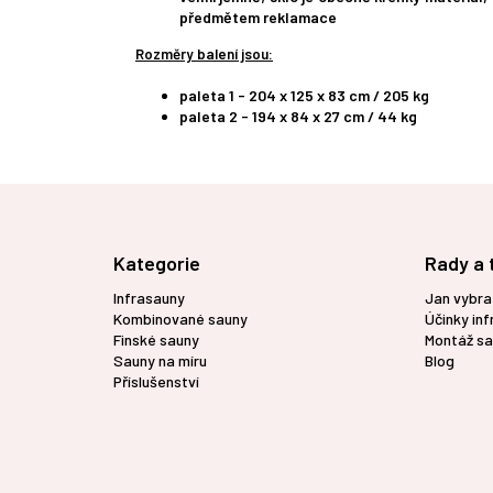
předmětem reklamace
Rozměry balení jsou:
paleta 1 - 204 x 125 x 83 cm / 205 kg
paleta 2 - 194 x 84 x 27 cm / 44 kg
Z
á
p
Kategorie
Rady a 
a
t
Infrasauny
Jan vybra
í
Kombinované sauny
Účinky in
Finské sauny
Montáž sa
Sauny na míru
Blog
Příslušenství