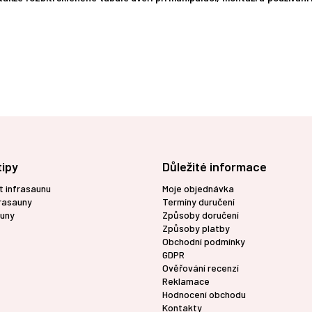
tipy
Důležité informace
t infrasaunu
Moje objednávka
frasauny
Termíny duručení
uny
Způsoby doručení
Způsoby platby
Obchodní podmínky
GDPR
Ověřování recenzí
Reklamace
Hodnocení obchodu
Kontakty