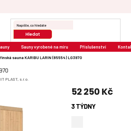
Hledat
sauny
Sauny vyrobené na míru
Příslušenství
Konta
finská sauna KARIBU LARIN (85554) LG3970
3970
IT PLAST, s.r.o.
52 250 Kč
Měrná
3 TÝDNY
cena: