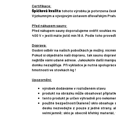
Certifikace:
Špičková kvalita
tohoto výrobku je potvrzena če
Výzkumným a vývojovým ústavem dřevařským Praha 
Před nákupem sauny:
Před nákupem sauny doporučujeme ověřit souhlas majit
400 V + jestli máte jistič min 16 A. Podle toho prove
Doprava:
Osobní odběr na našich pobočkách je možný, nicméně
Pokud si objednáte naši dopravu, tak saunu dopraví
nejblíže vámi udané adrese. Jakoukoliv další manipul
domku nezajišťuje. Při vykládce je nutná spoluprác
hmotnosti ve stovkách kg !
Upozornění:
výrobek dodáváme v rozloženém stavu
produkt na obrázku může obsahovat příplatko
tento produkt je určen výhradně pro nekomer
použité bezpečností (kalené) sklo obsahuje s
desku nezvedejte z pouze z jedné strany, al
velmi jemně; sklo je obecně křehký materiál,