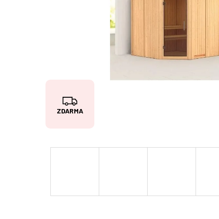
Z
ZDARMA
D
A
R
M
A