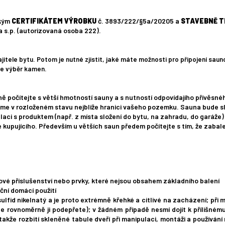
ským
CERTIFIKÁTEM VÝROBKU
č. 3893/222/§5a/20205 a
STAVEBNĚ T
s.p. (autorizovaná osoba 222).
ele bytu. Potom je nutné zjistit, jaké máte možnosti pro připojení sauno
ďte výběr kamen.
 počítejte s větší hmotností sauny a s nutností odpovídajího přívěsnéh
me v rozloženém stavu nejblíže hranici vašeho pozemku. Sauna bude sl
aci s produktem (např. z místa složení do bytu, na zahradu, do garáže) s
e kupujícího. Především u větších saun předem počítejte s tím, že zaba
vé příslušenství nebo prvky, které nejsou obsahem základního balení
ční domácí použití
ulfid nikelnatý a je proto extrémně křehké a citlivé na zacházení; při 
e rovnoměrně ji podepřete); v žádném případě nesmí dojít k přílišnému
 takže rozbití skleněné tabule dveří při manipulaci, montáži a používán