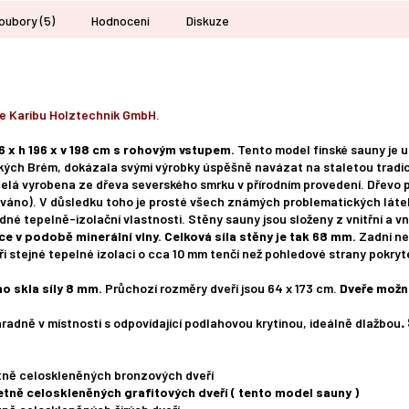
soubory (5)
Hodnocení
Diskuze
e Karibu Holztechnik GmbH.
6 x h 196 x v 198 cm s rohovým vstupem.
Tento model finské sauny je 
ch Brém, dokázala svými výrobky úspěšně navázat na staletou tradic
elá vyrobena ze dřeva severského smrku v přírodním provedení. Dřevo 
váno). V důsledku toho je prosté všech známých problematických látek
né tepelně-izolační vlastnosti. Stěny sauny jsou složeny z vnitřní a vn
ce v podobě minerální vlny.
Celková síla stěny je tak 68 mm.
Zadní ne
 při stejné tepelné izolaci o cca 10 mm tenčí než pohledové strany pokry
o skla síly 8 mm.
Průchozí rozměry dveří jsou 64 x 173 cm.
Dveře možn
hradně v místnosti s odpovídající podlahovou krytinou, ideálně dlažbou
.
etně celoskleněných bronzových dveří
etně celoskleněných grafitových dveří ( tento model sauny )