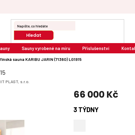
Hledat
sauny
Sauny vyrobené na míru
Příslušenství
Konta
finská sauna KARIBU JARIN (71360) LG1915
15
IT PLAST, s.r.o.
66 000 Kč
Měrná
3 TÝDNY
cena: