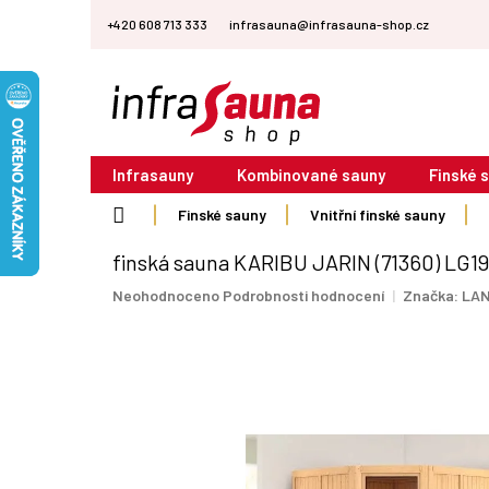
Přejít
+420 608 713 333
infrasauna@infrasauna-shop.cz
na
obsah
Infrasauny
Kombinované sauny
Finské 
Domů
Finské sauny
Vnitřní finské sauny
finská sauna KARIBU JARIN (71360) LG19
Průměrné
Neohodnoceno
Podrobnosti hodnocení
Značka:
LAN
hodnocení
produktu
je
0,0
z
5
hvězdiček.