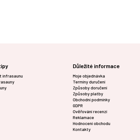
tipy
Důležité informace
t infrasaunu
Moje objednávka
frasauny
Termíny duručení
uny
Způsoby doručení
Způsoby platby
Obchodní podmínky
GDPR
Ověřování recenzí
Reklamace
Hodnocení obchodu
Kontakty