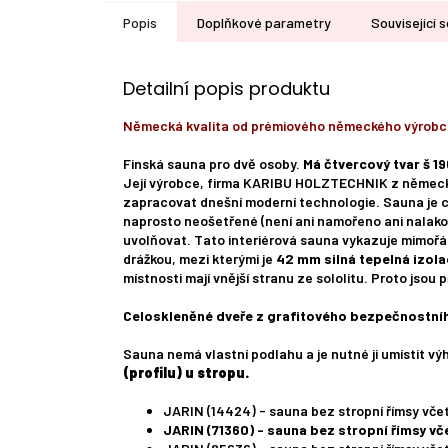
Popis
Doplňkové parametry
Související 
Detailní popis produktu
Německá kvalita od prémiového německého výrobc
Finská sauna pro dvě osoby.
Má čtvercový tvar š 19
Její výrobce, firma KARIBU HOLZTECHNIK z německý
zapracovat dnešní moderní technologie. Sauna je c
naprosto neošetřené (není ani namořeno ani nalako
uvolňovat. Tato interiérová sauna vykazuje mimořád
drážkou, mezi kterými je
42 mm silná tepelná izola
místnosti mají vnější stranu ze sololitu. Proto jsou
Celoskleněné dveře z grafitového bezpečnostníh
Sauna nemá vlastní podlahu a je nutné ji umístit vý
(profilu) u stropu.
JARIN (14424) - sauna bez stropní římsy vč
JARIN (71360) - sauna bez stropní římsy vč