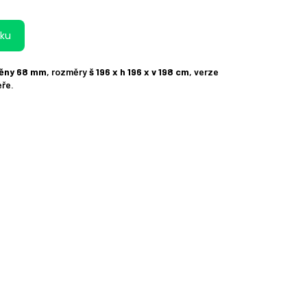
íku
těny 68 mm
, rozměry
š 196 x h 196 x v 198 cm
, verze
eře.