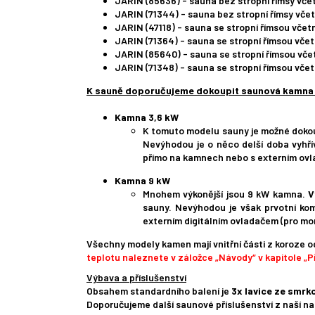
JARIN (85636) - sauna bez stropní římsy vče
JARIN (71344) - sauna bez stropní římsy vče
JARIN (47118) - sauna se stropní římsou vče
JARIN (71364) - sauna se stropní římsou vče
JARIN (85640) - sauna se stropní římsou vče
JARIN (71348) - sauna se stropní římsou vče
K sauně doporučujeme dokoupit saunová kamna dl
Kamna 3,6 kW
K tomuto modelu sauny je možné dokoup
Nevýhodou je o něco delší doba vyhř
přímo na kamnech nebo s externím ovl
Kamna 9 kW
Mnohem výkonější jsou 9 kW kamna.
V
sauny. Nevýhodou je však prvotní ko
externím digitálním ovladačem (pro mo
Všechny modely kamen mají vnitřní části z koroze 
teplotu naleznete v záložce „Návody“ v kapitole „Př
Výbava a příslušenství
Obsahem standardního balení je
3x lavice ze smrk
Doporučujeme další saunové příslušenství z naší na