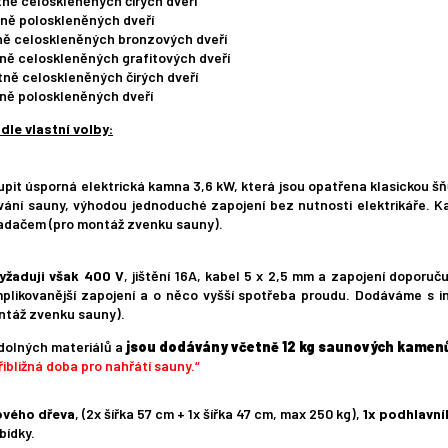
tně celoskleněných čirých dveří
tně poloskleněných dveří
tně celoskleněných bronzových dveří
tně celoskleněných grafitových dveří
tně celoskleněných čirých dveří
tně poloskleněných dveří
e vlastní volby:
it úsporná elektrická kamna 3,6 kW, která jsou opatřena klasickou šň
ívání sauny, výhodou jednoduché zapojení bez nutnosti elektrikáře
adačem (pro montáž zvenku sauny).
yžaduji však 400 V
, jištění 16A, kabel 5 x 2,5 mm a zapojení doporu
mplikovanější zapojení a o něco vyšší spotřeba proudu. Dodáváme s
ntáž zvenku sauny).
odolných materiálů a
jsou dodávány včetně 12 kg saunových kamen
ibližná doba pro nahřátí sauny.“
ového dřeva
, (2x šířka 57 cm + 1x šířka 47 cm, max 250 kg),
1x podhlavní
bídky.