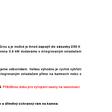
ůrou a je možné je ihned
zapojit do zásuvky 230 V
.
. Kamna 3,6 kW dodáváme s integrovaným ovladačem
čujeme odborníkem. Velkou výhodou je rychlé vyhřátí
 integrovaným ovladačem přímo na kamnech nebo s
ů
.
Přibližnou dobu pro vytopení sauny na saunovací
k a dřevěný ochranný rám na kamna
.