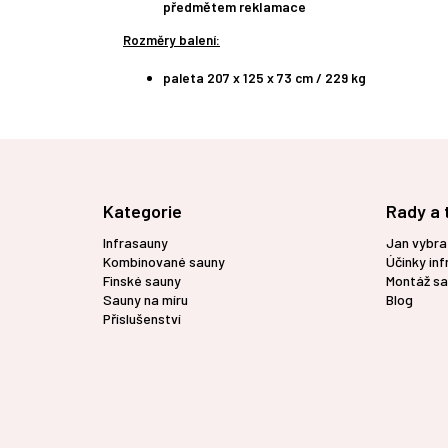
předmětem reklamace
Rozměry balení:
paleta 207 x 125 x 73 cm / 229 kg
Z
á
p
Kategorie
Rady a 
a
t
Infrasauny
Jan vybra
í
Kombinované sauny
Účinky in
Finské sauny
Montáž sa
Sauny na míru
Blog
Příslušenství