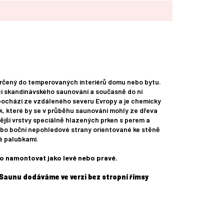
určený do temperovaných interiérů domu nebo bytu.
i skandinávského saunování a současně do ní
pochází ze vzdáleného severu Evropy a je chemicky
, které by se v průběhu saunování mohly ze dřeva
ější vrstvy speciálně hlazených prken s perem a
bo boční nepohledové strany orientované ke stěně
té palubkami.
o namontovat jako levé nebo pravé.
Saunu dodáváme ve verzi bez stropní římsy