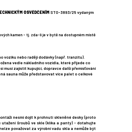
ECHNICKÝM OSVĚDČENÍM
STO-3893/25 vydaným
vých kamen - tj. zda-li je v bytě na dostupném místě
o vozíku nebo raději dodávky (např. tranzitu).
ožena vedle nákladního vozidla, které přijede co
i musí zajistit kupující, dopravce další přemisťování
lená sauna může představovat více palet o celkové
montáži nesmí dojít k prohnutí skleněné desky (proto
 utažení šroubů ve skle (klika a panty) - dotahujte
í nelze považovat za výrobní vadu skla a nemůže být