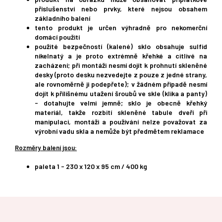
příslušenství nebo prvky, které nejsou obsahem
základního balení
tento produkt je určen výhradně pro nekomerční
domácí použití
použité bezpečností (kalené) sklo obsahuje sulfid
nikelnatý a je proto extrémně křehké a citlivé na
zacházení; při montáži nesmí dojít k prohnutí skleněné
desky (proto desku nezvedejte z pouze z jedné strany,
ale rovnoměrně ji podepřete); v žádném případě nesmí
dojít k přílišnému utažení šroubů ve skle (klika a panty)
- dotahujte velmi jemně; sklo je obecně křehký
materiál, takže rozbití skleněné tabule dveří při
manipulaci, montáži a používání nelze považovat za
výrobní vadu skla a nemůže být předmětem reklamace
Rozměry balení jsou:
paleta 1 - 230 x 120 x 95 cm / 400 kg
Z
á