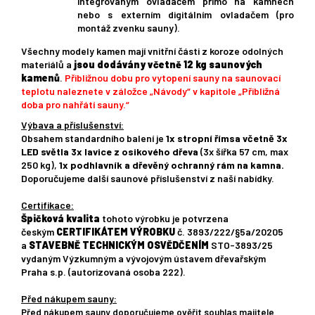
integrovaným ovladačem přímo na kamnech
nebo s externím digitálním ovladačem (pro
montáž zvenku sauny).
Všechny modely kamen mají vnitřní části z koroze odolných
materiálů a
jsou dodávány včetně 12 kg saunových
kamenů
.
Přibližnou dobu pro vytopení sauny na saunovací
teplotu naleznete v záložce „Návody“ v kapitole „Přibližná
doba pro nahřátí sauny.“
Výbava a příslušenství:
Obsahem standardního balení je
1x stropní římsa včetně 3x
LED světla
3
x
lavice z osikového dřeva
(3x šířka 57 cm, max
250 kg),
1x podhlavník a dřevěný ochranný rám na kamna.
Doporučujeme další saunové příslušenství z naší nabídky.
Certifikace:
Špičková kvalita
tohoto výrobku je potvrzena
českým
CERTIFIKÁTEM VÝROBKU
č. 3893/222/§5a/20205
a
STAVEBNĚ TECHNICKÝM OSVĚDČENÍM
STO-3893/25
vydaným Výzkumným a vývojovým ústavem dřevařským
Praha s.p. (autorizovaná osoba 222).
Před nákupem sauny:
Před nákupem sauny doporučujeme ověřit souhlas majitele