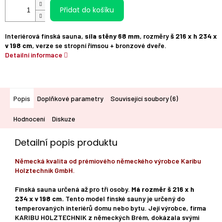
Přidat do košíku
Interiérová finská sauna,
síla stěny 68 mm
, rozměry
š 216 x h 234 x
v 198 cm
, verze se stropní římsou + bronzové dveře.
Detailní informace
Popis
Doplňkové parametry
Související soubory (6)
Hodnocení
Diskuze
Detailní popis produktu
Německá kvalita od prémiového německého výrobce Karibu
Holztechnik GmbH.
Finská sauna určená až pro tři osoby.
Má rozměr š 216 x h
234 x v 198 cm.
Tento model finské sauny je určený do
temperovaných interiérů domu nebo bytu. Její výrobce, firma
KARIBU HOLZTECHNIK z německých Brém, dokázala svými