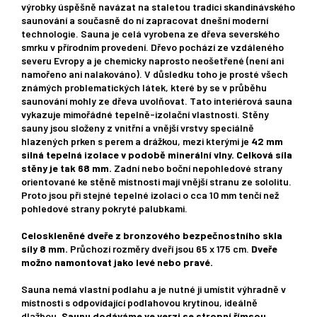
výrobky úspěšně navázat na staletou tradici skandinávského
saunování a současně do ní zapracovat dnešní moderní
technologie. Sauna je celá vyrobena ze dřeva severského
smrku v přírodním provedení. Dřevo pochází ze vzdáleného
severu Evropy a je chemicky naprosto neošetřené (není ani
namořeno ani nalakováno). V důsledku toho je prosté všech
známých problematických látek, které by se v průběhu
saunování mohly ze dřeva uvolňovat. Tato interiérová sauna
vykazuje mimořádné tepelně-izolační vlastnosti. Stěny
sauny jsou složeny z vnitřní a vnější vrstvy speciálně
hlazených prken s perem a drážkou, mezi kterými je
42 mm
silná tepelná izolace v podobě minerální vlny.
Celková síla
stěny je tak 68 mm.
Zadní nebo boční nepohledové strany
orientované ke stěně místnosti mají vnější stranu ze sololitu.
Proto jsou při stejné tepelné izolaci o cca 10 mm tenčí než
pohledové strany pokryté palubkami.
Celoskleněné dveře z bronzového bezpečnostního skla
síly 8 mm.
Průchozí rozměry dveří jsou 65 x 175 cm.
Dveře
možno namontovat jako levé nebo pravé.
Sauna nemá vlastní podlahu a je nutné ji umístit výhradně v
místnosti s odpovídající podlahovou krytinou, ideálně
dlažbou.
Saunu dodáváme ve verzi se stropní římsou