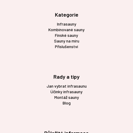
p
a
t
Kategorie
í
Infrasauny
Kombinované sauny
Finské sauny
Sauny na míru
Příslušenství
Rady a tipy
Jan vybrat infrasaunu
Účinky infrasauny
Montáž sauny
Blog