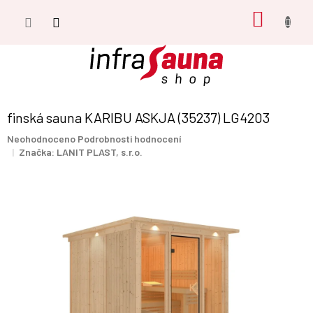
Přejít
NÁKUP
na
obsah
KOŠÍK
finská sauna KARIBU ASKJA (35237) LG4203
Průměrné
Neohodnoceno
Podrobnosti hodnocení
hodnocení
Značka:
LANIT PLAST, s.r.o.
produktu
je
0,0
z
5
hvězdiček.