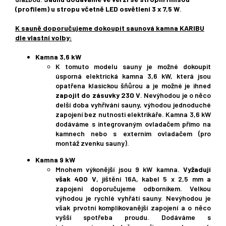
(profilem) u stropu včetně LED osvětlení 3 x 7,5 W
.
K sauně doporučujeme dokoupit saunová kamna KARIBU
dle vlastní volby:
Kamna 3,6 kW
K tomuto modelu sauny je možné dokoupit
úsporná elektrická kamna 3,6 kW, která jsou
opatřena klasickou šňůrou a je možné je ihned
zapojit do zásuvky 230 V
. Nevýhodou je o něco
delší doba vyhřívání sauny, výhodou jednoduché
zapojení bez nutnosti elektrikáře. Kamna 3,6 kW
dodáváme s integrovaným ovladačem přímo na
kamnech nebo s externím ovladačem (pro
montáž zvenku sauny).
Kamna 9 kW
Mnohem výkonější jsou 9 kW kamna.
Vyžaduji
však 400 V
, jištění 16A, kabel 5 x 2,5 mm a
zapojení doporučujeme odborníkem. Velkou
výhodou je rychlé vyhřátí sauny. Nevýhodou je
však prvotní komplikovanější zapojení a o něco
vyšší spotřeba proudu. Dodáváme s