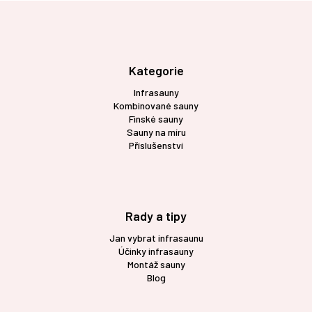
Z
á
p
a
t
Kategorie
í
Infrasauny
Kombinované sauny
Finské sauny
Sauny na míru
Příslušenství
Rady a tipy
Jan vybrat infrasaunu
Účinky infrasauny
Montáž sauny
Blog