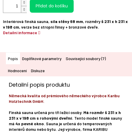
Přidat do košíku
Interiérová finská sauna,
síla stěny 68 mm
, rozměry
š 231 x h 231 x
v 198 cm
, verze bez stropní římsy + bronzové dveře.
Detailní informace
Popis
Doplňkové parametry
Související soubory (7)
Hodnocení
Diskuze
Detailní popis produktu
Německá kvalita od prémiového německého výrobce Karibu
Holztechnik GmbH.
Finská sauna určená pro tři ležící osoby.
Má rozměr š 231 x h
231 x v 198 cm s rohovými dveřmi
. Tento model finské sauny
má
4x pevné okno
. Sauna je určená do temperovaných
interiérů domu nebo bytu. Její výrobce, firma KARIBU