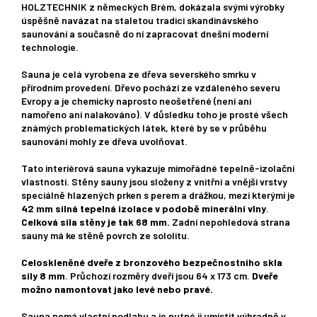
HOLZTECHNIK z německých Brém, dokázala svými výrobky
úspěšně navázat na staletou tradici skandinávského
saunování a současně do ní zapracovat dnešní moderní
technologie.
Sauna je celá vyrobena ze dřeva severského smrku v
přírodním provedení. Dřevo pochází ze vzdáleného severu
Evropy a je chemicky naprosto neošetřené (není ani
namořeno ani nalakováno). V důsledku toho je prosté všech
známých problematických látek, které by se v průběhu
saunování mohly ze dřeva uvolňovat.
Tato interiérová sauna vykazuje mimořádné tepelně-izolační
vlastnosti. Stěny sauny jsou složeny z vnitřní a vnější vrstvy
speciálně hlazených prken s perem a drážkou, mezi kterými je
42 mm silná tepelná izolace v podobě minerální vlny
.
Celková síla stěny je tak 68 mm.
Zadní nepohledová strana
sauny má ke stěně povrch ze sololitu.
Celoskleněné dveře z bronzového bezpečnostního skla
síly 8 mm
. Průchozí rozměry dveří jsou 64 x 173 cm.
Dveře
možno namontovat jako levé nebo pravé.
Sauna nemá vlastní podlahu a je nutné ji umístit výhradně v