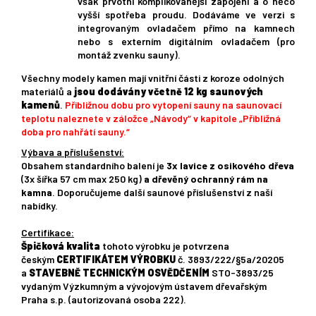
však prvotní komplikovanější zapojení a o něco
vyšší spotřeba proudu. Dodáváme ve verzi s
integrovaným ovladačem přímo na kamnech
nebo s externím digitálním ovladačem (pro
montáž zvenku sauny).
Všechny modely kamen mají vnitřní části z koroze odolných
materiálů a
jsou dodávány včetně 12 kg saunových
kamenů
.
Přibližnou dobu pro vytopení sauny na saunovací
teplotu naleznete v záložce „Návody“ v kapitole „Přibližná
doba pro nahřátí sauny.“
Výbava a příslušenství:
Obsahem standardního balení je
3
x
lavice z osikového dřeva
(3x šířka 57 cm max 250 kg)
a dřevěný ochranný rám na
kamna
. Doporučujeme další saunové příslušenství z naší
nabídky.
Certifikace:
Špičková kvalita
tohoto výrobku je potvrzena
českým
CERTIFIKÁTEM VÝROBKU
č. 3893/222/§5a/20205
a
STAVEBNĚ TECHNICKÝM OSVĚDČENÍM
STO-3893/25
vydaným Výzkumným a vývojovým ústavem dřevařským
Praha s.p. (autorizovaná osoba 222).