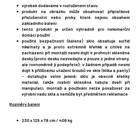
výrobek dodáváme v rozloženém stavu
produkt na obrázku může obsahovat příplatkové
příslušenství nebo prvky, které nejsou obsahem
základního balení
tento produkt je určen výhradně pro nekomerční
domácí použití
použité bezpečností (kalené) sklo obsahuje sulfid
nikelnatý a je proto extrémně křehké a citlivé na
zacházení; při montáži nesmí dojít k prohnutí skleněné
desky (proto desku nezvedejte z pouze z jedné strany,
ale rovnoměrně ji podepřete); v žádném případě nesmí
dojít k přílišnému utažení šroubů ve skle (klika a panty)
- dotahujte velmi jemně; sklo je obecně křehký
materiál, takže rozbití skleněné tabule dveří při
manipulaci, montáži a používání nelze považovat za
výrobní vadu skla a nemůže být předmětem reklamace
Rozměry balení
230 x 125 x 78 cm / 409 kg