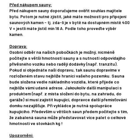
Před nákupem sauny:
Před nákupem sauny doporučujeme ověřit souhlas majitele
bytu. Potom je nutné zjistit, jaké máte možnosti pro připojení
saunových kamen - tj. zda-li je v bytě na dostupném místě 400
V + jestli máte jistič min 16 A. Podle toho proveďte výběr
kamen.
Doprava:
Osobní odběr na našich pobočkách je možný, nicméně
počítejte s větší hmotností sauny a s nutností odpovídajího
přívěsného vozíku nebo raději dodávky (např. tranzitu).
Pokud si objednáte naši dopravu, tak saunu dopravíme v
rozloženém stavu nejblíže hranici vašeho pozemku. Sauna
bude složena vedle nákladního vozidla, které přijede co
nejblíže vámi udané adrese. Jakoukoliv další manipulaci s
produktem (např. z místa složení do bytu, na zahradu, do
garáže) si musí zajistit kupující, dopravce další přemisťování
domku nezajišťuje. Při vykládce je nutná spolupráce
kupujícího. Především u větších saun předem počítejte s tím,
že zabalená sauna může představovat více palet o celkové
hmotnosti ve stovkách kg !
Upozornění: