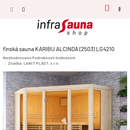
Přejít
NÁKUP
na
obsah
KOŠÍK
finská sauna KARIBU ALCINDA (2503) LG4210
Průměrné
Neohodnoceno
Podrobnosti hodnocení
hodnocení
Značka:
LANIT PLAST, s.r.o.
produktu
je
0,0
z
5
hvězdiček.