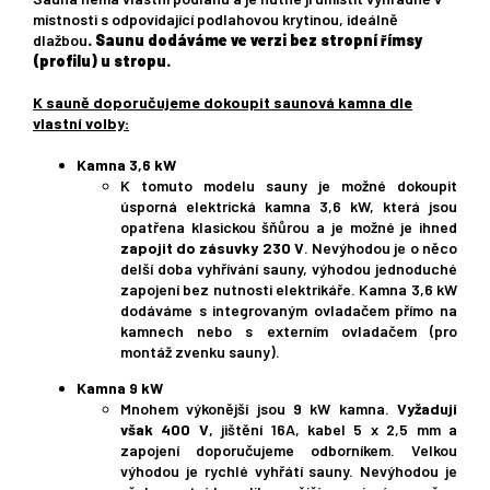
místnosti s odpovídající podlahovou krytinou, ideálně
dlažbou
.
Saunu dodáváme ve verzi bez stropní římsy
(profilu) u stropu.
K sauně doporučujeme dokoupit saunová kamna dle
vlastní volby:
Kamna 3,6 kW
K tomuto modelu sauny je možné dokoupit
úsporná elektrická kamna 3,6 kW, která jsou
opatřena klasickou šňůrou a je možné je ihned
zapojit do zásuvky 230 V
. Nevýhodou je o něco
delší doba vyhřívání sauny, výhodou jednoduché
zapojení bez nutnosti elektrikáře. Kamna 3,6 kW
dodáváme s integrovaným ovladačem přímo na
kamnech nebo s externím ovladačem (pro
montáž zvenku sauny).
Kamna 9 kW
Mnohem výkonější jsou 9 kW kamna.
Vyžaduji
však 400 V
, jištění 16A, kabel 5 x 2,5 mm a
zapojení doporučujeme odborníkem. Velkou
výhodou je rychlé vyhřátí sauny. Nevýhodou je